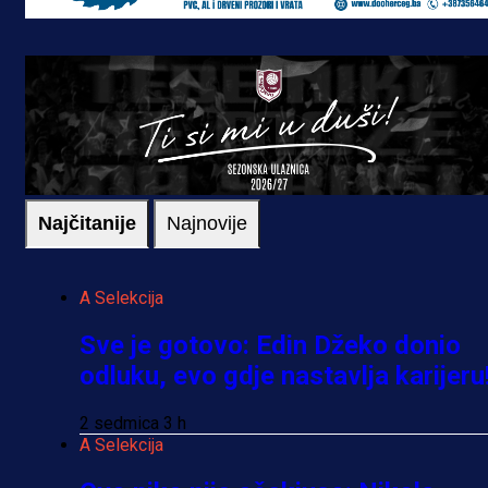
Najčitanije
Najnovije
A Selekcija
Sve je gotovo: Edin Džeko donio
odluku, evo gdje nastavlja karijeru
2 sedmica 3 h
A Selekcija