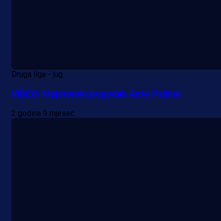
Premijer liga BiH
Bez pobjednika u Mostaru:
Sarajevo kiksalo na startu
prvenstva!
Druga liga - jug
13 h 27 min
VIDEO: Majstorski pogodak Ante Pažina
2 godina 9 mjesec