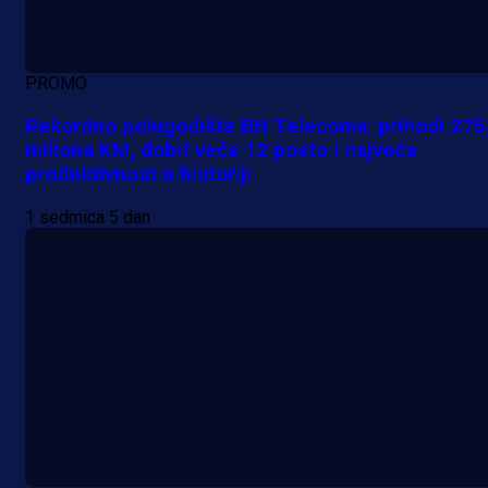
PROMO
Rekordno polugodište BH Telecoma: prihodi 275
miliona KM, dobit veća 12 posto i najveća
produktivnost u historiji
1 sedmica 5 dan