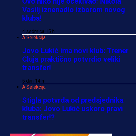
Ovo niko nije očekivao: Nikola
Vasilj iznenadio izborom novog
kluba!
4 sedmica 15 h
A Selekcija
Jovo Lukić ima novi klub: Trener
Cluja praktično potvrdio veliki
transfer!
5 dan 14 h
A Selekcija
Stigla potvrda od predsjednika
kluba: Jovo Lukić uskoro pravi
transfer!?
3 sedmica 6 dan