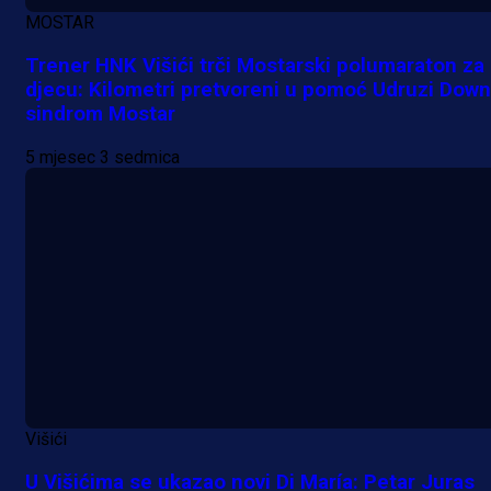
MOSTAR
Trener HNK Višići trči Mostarski polumaraton za
djecu: Kilometri pretvoreni u pomoć Udruzi Down
sindrom Mostar
5 mjesec 3 sedmica
Višići
U Višićima se ukazao novi Di María: Petar Juras