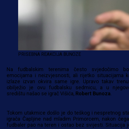
PRISEBNA REAKCIJA BUNOZE
Na fudbalskim terenima često svjedočimo bor
emocijama i neizvjesnosti, ali rijetko situacijama k
izlaze izvan okvira same igre. Upravo takav trenu
obilježio je ovu fudbalsku sedmicu, a u njego
središtu našao se igrač Višića,
Robert
Bunoza
.
Tokom utakmice došlo je do teškog i nespretnog sta
igrača Čapljine nad mladim Primorcem, nakon čega
fudbaler pao na teren i ostao bez svijesti. Situacija j