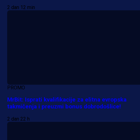
2 dan 12 min
PROMO
MrBit: Isprati kvalifikacije za elitna evropska
takmičenja i preuzmi bonus dobrodošlice!
2 dan 22 h