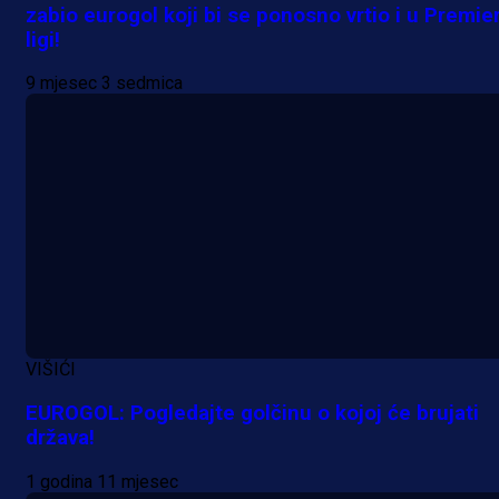
zabio eurogol koji bi se ponosno vrtio i u Premie
ligi!
9 mjesec 3 sedmica
VIŠIĆI
EUROGOL: Pogledajte golčinu o kojoj će brujati
država!
1 godina 11 mjesec