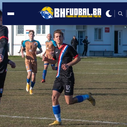
ČAPLJINA
21:54, 06.04.2026
Herojski potez na terenu: Robert Buno
spasio život suigraču nakon stravično
starta