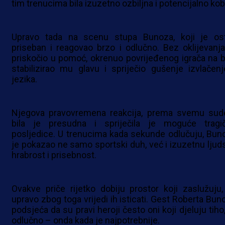
tim trenucima bila izuzetno ozbiljna i potencijalno kob
Upravo tada na scenu stupa Bunoza, koji je os
priseban i reagovao brzo i odlučno. Bez oklijevanja
priskočio u pomoć, okrenuo povrijeđenog igrača na b
stabilizirao mu glavu i spriječio gušenje izvlačen
jezika.
Njegova pravovremena reakcija, prema svemu sude
bila je presudna i spriječila je moguće tragi
posljedice. U trenucima kada sekunde odlučuju, Bun
je pokazao ne samo sportski duh, već i izuzetnu ljud
hrabrost i prisebnost.
Ovakve priče rijetko dobiju prostor koji zaslužuju, 
upravo zbog toga vrijedi ih isticati. Gest Roberta Bun
podsjeća da su pravi heroji često oni koji djeluju tiho,
odlučno – onda kada je najpotrebnije.