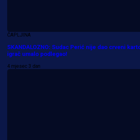
PSV-u!
7 min 11 sekunda
ČAPLJINA
SKANDALOZNO: Sudac Perić nije dao crveni kart
igrač umalo podlegao!
4 mjesec 3 dan