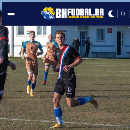
MOSTAR
16:33, 11.02.2026
Trener HNK Višići trči Mostarski
polumaraton za djecu: Kilometri
pretvoreni u pomoć Udruzi Down
sindrom Mostar