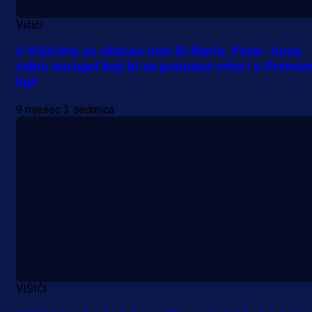
Višići
A Selekcija
U Višićima se ukazao novi Di María: Petar Juras
Lukić seli u Bundesligu? Dva
zabio eurogol koji bi se ponosno vrtio i u Premie
njemačka kluba krenula po bh.
ligi!
reprezentativca!
9 mjesec 3 sedmica
1 dan 2 h
VIŠIĆI