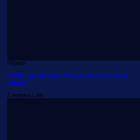
PROMO
II ESG nagradna igra "Smart pokloni za smart
odluke"
2 sedmica 2 dan