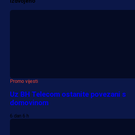
Izdvojeno
Više vijesti
Promo vijesti
Uz BH Telecom ostanite povezani s
domovinom
6 dan 6 h