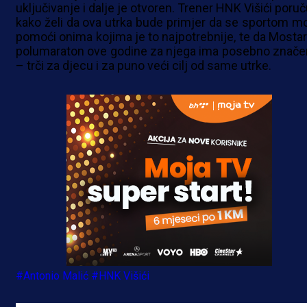
uključivanje i dalje je otvoren. Trener HNK Višići poru
kako želi da ova utrka bude primjer da se sportom m
pomoći onima kojima je to najpotrebnije, te da Mostar
polumaraton ove godine za njega ima posebno znače
– trči za djecu i za puno veći cilj od same utrke.
#Antonio Malić
#HNK Višići