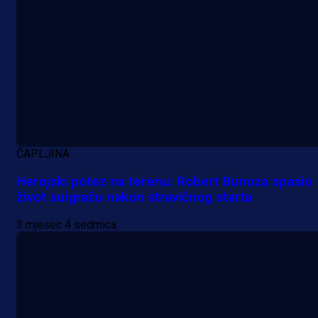
ČAPLJINA
Herojski potez na terenu: Robert Bunoza spasio
život suigraču nakon stravičnog starta
3 mjesec 4 sedmica