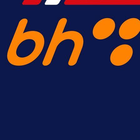
A Selekcija
Reprezentativac BiH bi mogao
postati novo pojačanje Hajduka!
1 dan 2 h