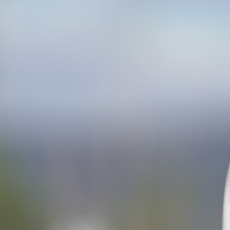
GEST ZA SVAKU POHVALU
Trener HNK Višići
Antonio
Malić 21. ožujka ponovno
stati na start Mostarskog polumaratona, ali ovoga p
njegova utrka ima jasnu humanitarnu poruku. Umje
osobnog rezultata u prvom planu je pomoć djeci, jer s