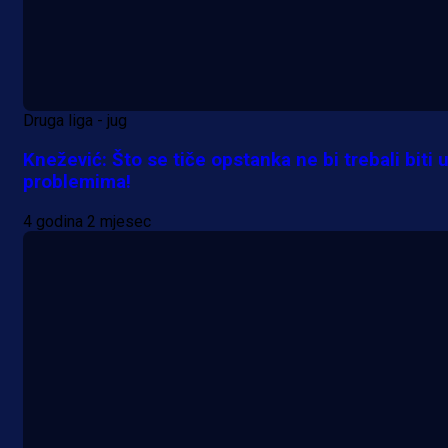
Druga liga - jug
Knežević: Što se tiče opstanka ne bi trebali biti 
problemima!
4 godina 2 mjesec