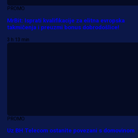
PROMO
MrBit: Isprati kvalifikacije za elitna evropska
takmičenja i preuzmi bonus dobrodošlice!
3 h 13 min
PROMO
Uz BH Telecom ostanite povezani s domovinom