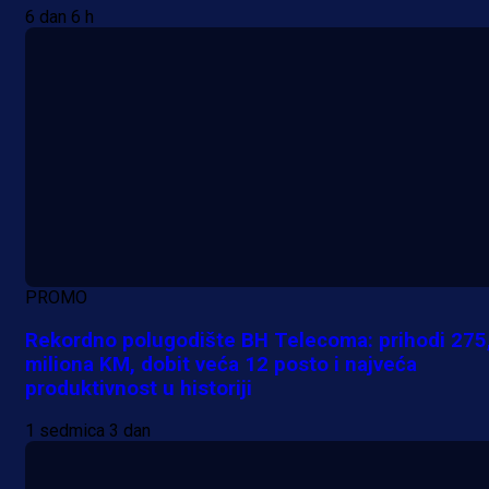
6 dan 6 h
PROMO
Rekordno polugodište BH Telecoma: prihodi 275
miliona KM, dobit veća 12 posto i najveća
produktivnost u historiji
1 sedmica 3 dan