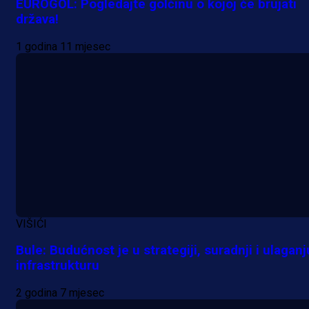
EUROGOL: Pogledajte golčinu o kojoj će brujati
država!
1 godina 11 mjesec
VIŠIĆI
Bule: Budućnost je u strategiji, suradnji i ulaganj
infrastrukturu
2 godina 7 mjesec