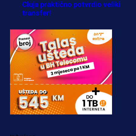
Cluja praktično potvrdio veliki
transfer!
2 dan 20 h
A Selekcija
Stigla potvrda od predsjednika
kluba: Jovo Lukić uskoro pravi
transfer!?
3 sedmica 4 dan
A Selekcija
Zmajevi dobili veliko pojačanje:
Fudbaler Olympiacosa želi obući
dres BiH!
3 sedmica 2 dan