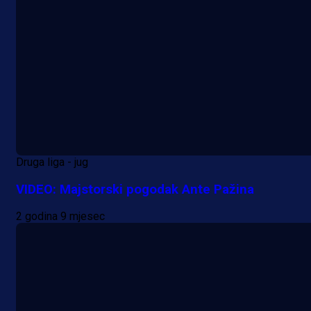
A Selekcija
Da li je selektor zadovoljan: Evo š
je Barbarez rekao o transferu
Alajbegovića u Juventus!
1 dan 2 h
Druga liga - jug
VIDEO: Majstorski pogodak Ante Pažina
2 godina 9 mjesec