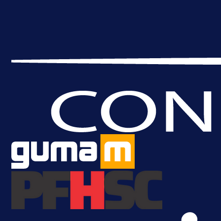
A Selekcija
Brat Kerima Alajbegovića pozvan 
reprezentaciju Njemačke!
1 dan 2 h