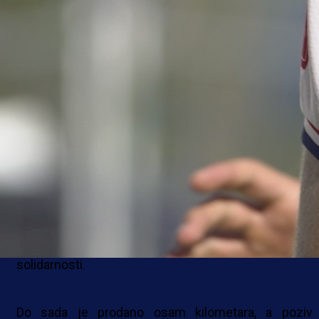
21 kilometar koje će istrčati posvećuje Udruzi D
sindrom Mostar.
Riječ je o inicijativi u kojoj trener simbolično „proda
svoje kilometre s ciljem prikupljanja sredstava za 
Udruge. Cijena jednog kilometra iznosi 21 KM odno
11 eura, a ukupni cilj je prodati svih 21 kilometa
prikupiti 441 KM, koji će u cijelosti biti donirani Udr
Down sindrom Mostar.
Svako može sudjelovati kupnjom jednog ili v
kilometara i na taj način postati dio ove humanita
sportske priče. Kako je istaknuto, ideja je da sv
pretrčani metar dobije veću vrijednost i konkretnu svr
a sport još jednom pokaže svoju snagu zajedništv
solidarnosti.
Do sada je prodano osam kilometara, a poziv