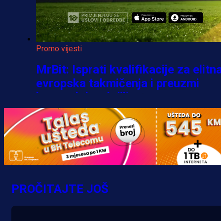
Promo vijesti
MrBit: Isprati kvalifikacije za elitn
evropska takmičenja i preuzmi
bonus dobrodošlice!
3 h 13 min
PROČITAJTE JOŠ