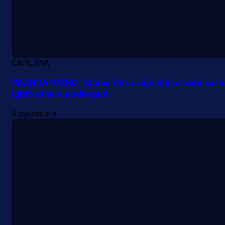
ČAPLJINA
SKANDALOZNO: Sudac Perić nije dao crveni kart
igrač umalo podlegao!
4 mjesec 6 h