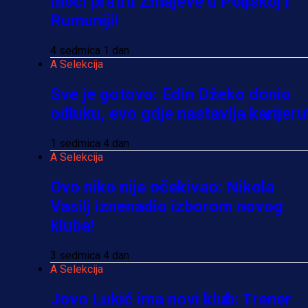
moći pratiti Zmajeve u Poljskoj i
Rumuniji!
4 sedmica 1 dan
A Selekcija
Sve je gotovo: Edin Džeko donio
odluku, evo gdje nastavlja karijeru
1 sedmica 4 dan
A Selekcija
Ovo niko nije očekivao: Nikola
Vasilj iznenadio izborom novog
kluba!
3 sedmica 4 dan
A Selekcija
Jovo Lukić ima novi klub: Trener