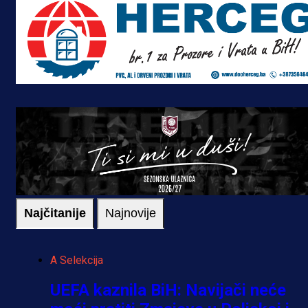
Najčitanije
Najnovije
A Selekcija
UEFA kaznila BiH: Navijači neće