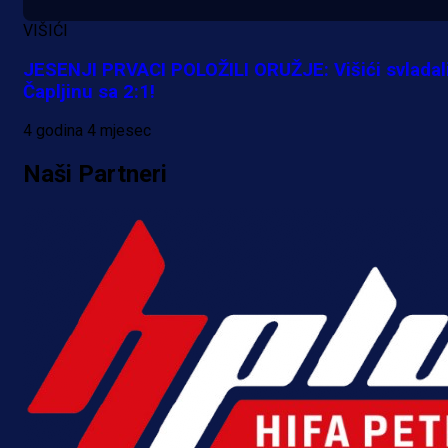
VIŠIĆI
JESENJI PRVACI POLOŽILI ORUŽJE: Višići svladal
Čapljinu sa 2:1!
4 godina 4 mjesec
Naši Partneri