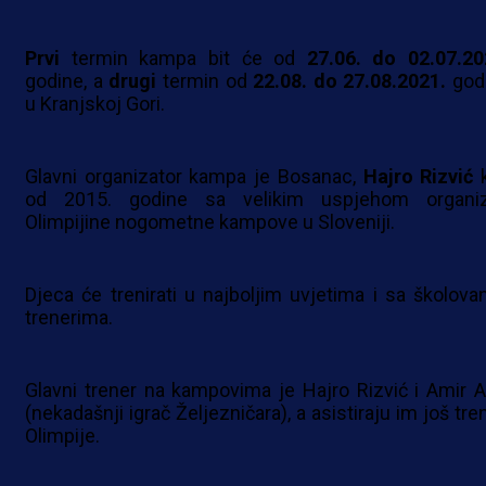
Prvi
termin kampa bit će od
27.06. do 02.07.20
godine, a
drugi
termin od
22.08. do 27.08.2021.
god
u Kranjskoj Gori.
Glavni organizator kampa je Bosanac,
Hajro Rizvić
k
od 2015. godine sa velikim uspjehom organiz
Olimpijine nogometne kampove u Sloveniji.
Djeca će trenirati u najboljim uvjetima i sa školova
trenerima.
Glavni trener na kampovima je Hajro Rizvić i Amir A
(nekadašnji igrač Željezničara), a asistiraju im još tre
Olimpije.