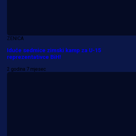
ZENICA
Iduće sedmice zimski kamp za U-15
reprezentativce BiH!
2 godina 7 mjesec
A Selekcija
Da li je selektor zadovoljan: Evo š
je Barbarez rekao o transferu
Alajbegovića u Juventus!