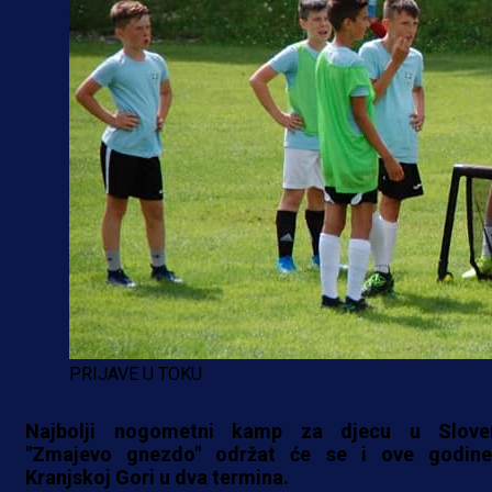
PRIJAVE U TOKU
Najbolji nogometni kamp za djecu u Sloven
"Zmajevo gnezdo" održat će se i ove godin
Kranjskoj Gori u dva termina.