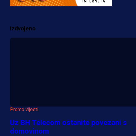
dres BiH!
3 sedmica 2 dan
Izdvojeno
Više vijesti
Promo vijesti
Uz BH Telecom ostanite povezani s
domovinom