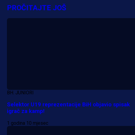
PROČITAJTE JOŠ
BH. JUNIORI
Selektor U19 reprezentacije BiH objavio spisak
igrač za kamp!
A Selekcija
Lukić seli u Bundesligu? Dva
1 godina 10 mjesec
njemačka kluba krenula po bh.