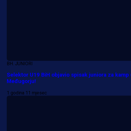
reprezentativca!
13 h 43 min
BH. JUNIORI
Selektor U19 BiH objavio spisak juniora za kamp
Međugorju!
1 godina 11 mjesec