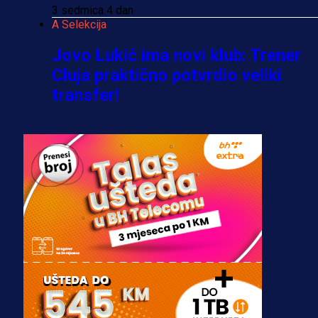
3 sedmica 4 dan
A Selekcija
Jovo Lukić ima novi klub: Trener
Cluja praktično potvrdio veliki
transfer!
2 dan 7 h
A Selekcija
Stigla potvrda od predsjednika
kluba: Jovo Lukić uskoro pravi
transfer!?
3 sedmica 3 dan
A Selekcija
Zmajevi dobili veliko pojačanje:
Fudbaler Olympiacosa želi obući