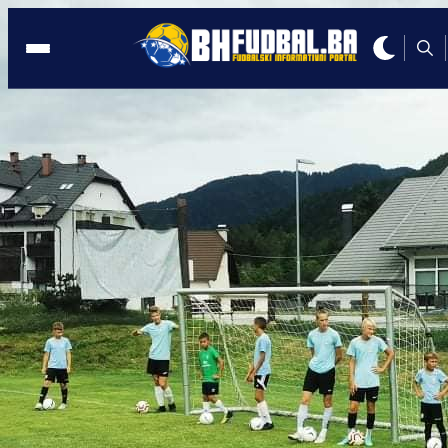
ZMAJEVO GNEZDO 2021
17:26, 29.04.2021
I ove godine održava se najbolji
nogometni kamp u Sloveniji! (FOTO)
Autor:
BHFudbal.ba 2