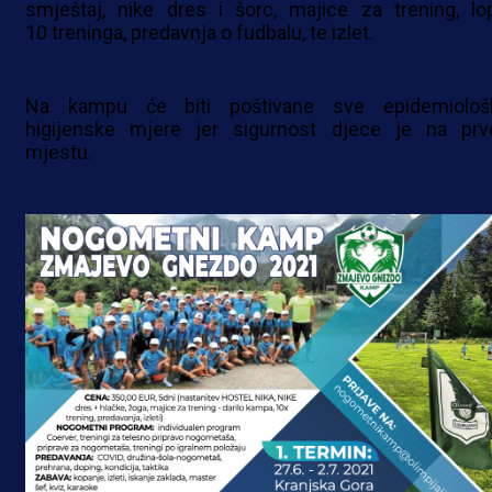
smještaj, nike dres i šorc, majice za trening, lop
10 treninga, predavnja o fudbalu, te izlet.
Na kampu će biti poštivane sve epidemiološ
higijenske mjere jer sigurnost djece je na pr
mjestu.