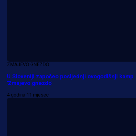
ZMAJEVO GNEZDO
U Sloveniji započeo posljednji ovogodišnji kamp
'Zmajevo gnezdo'
4 godina 11 mjesec