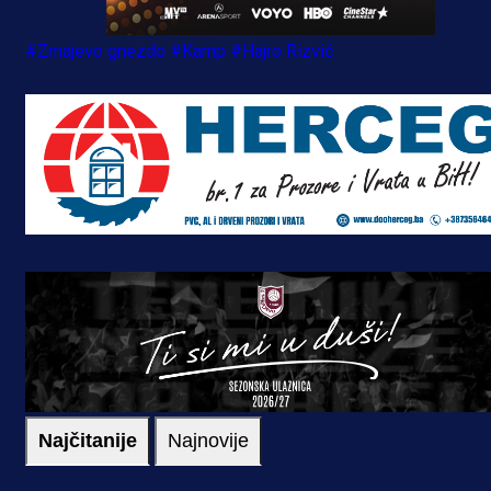
#Zmajevo gnezdo
#Kamp
#Hajro Rizvić
Najčitanije
Najnovije