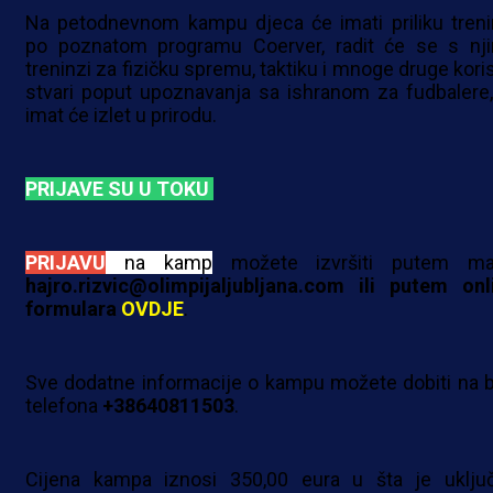
Na petodnevnom kampu djeca će imati priliku trenir
po poznatom programu Coerver, radit će se s nj
treninzi za fizičku spremu, taktiku i mnoge druge kori
stvari poput upoznavanja sa ishranom za fudbalere,
imat će izlet u prirodu.
PRIJAVE SU U TOKU
PRIJAVU
na kamp
možete izvršiti putem mai
hajro.rizvic@olimpijaljubljana.com
ili putem onl
formulara
OVDJE
.
Sve dodatne informacije o kampu možete dobiti na b
telefona
+38640811503
.
Cijena kampa iznosi 350,00 eura u šta je uklju