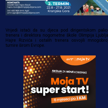
Vrijedi istaći da su djeca pod dirigentskom pali
trenera i direktora nogometne škole Olimpija Ljublja
Hajre Rizvića i ostalih trenera osvojili mnogobro
turnire širom Evrope.