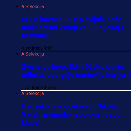
A Selekcija
UEFA kaznila BiH: Navijači neće
moći pratiti Zmajeve u Poljskoj i
Rumuniji!
4 sedmica 14 h
A Selekcija
Sve je gotovo: Edin Džeko donio
odluku, evo gdje nastavlja karijeru
1 sedmica 3 dan
A Selekcija
Ovo niko nije očekivao: Nikola
Vasilj iznenadio izborom novog
kluba!