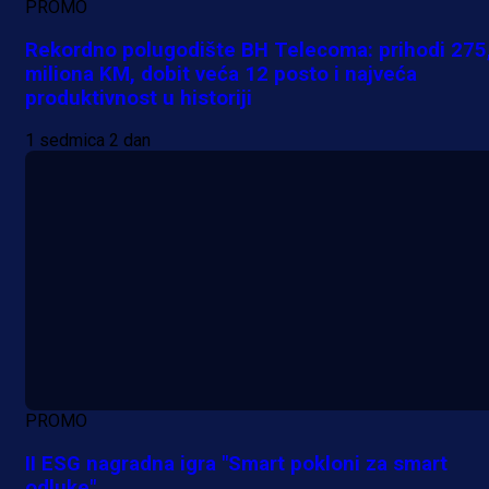
PROMO
Rekordno polugodište BH Telecoma: prihodi 275
miliona KM, dobit veća 12 posto i najveća
produktivnost u historiji
1 sedmica 2 dan
PROMO
II ESG nagradna igra "Smart pokloni za smart
odluke"