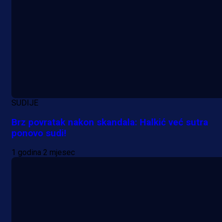
SUDIJE
Brz povratak nakon skandala: Halkić već sutra
ponovo sudi!
1 godina 2 mjesec
A Selekcija