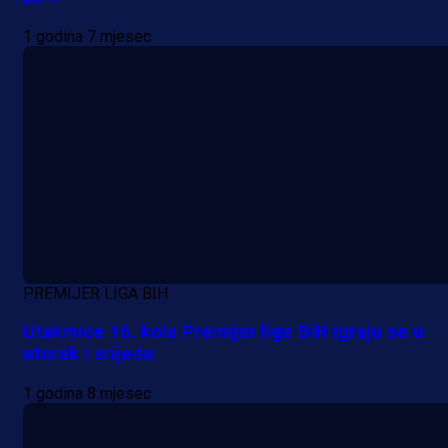
Alajbegovića u Juventus!
1 godina 7 mjesec
1 dan 19 h
PREMIJER LIGA BIH
Utakmice 16. kola Premijer lige BiH igraju se u
utorak i srijedu
1 godina 8 mjesec