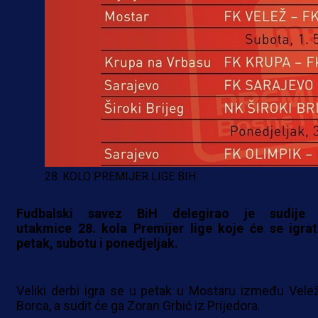
28. KOLO PREMIJER LIGE BIH
Fudbalski savez BiH delegirao je sudije
utakmice 28. kola Premijer lige koje će se igrat
petak, subotu i ponedjeljak.
Veliki derbi igra se u petak u Mostaru između Velež
Borca, a sudit će ga Zoran Grbić iz Prijedora.