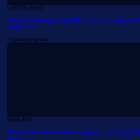
LIVE PRIJENOS
Utakmice Premijer lige BiH možete od sada pratit
na MY TV!
1 godina 6 mjesec
A Selekcija
SARAJEVO
Da li je selektor zadovoljan: Evo š
Od naredne sezone niko ne ispada iz Premijer li
je Barbarez rekao o transferu
BiH?