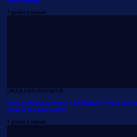
dobio epilog
1 godina 2 mjesec
DRUGA LIGA FEDERACIJE
Nova sudijska sramota u bh.fudbalu: Penal dok j
igrač ležao povrijeđen
1 godina 2 mjesec