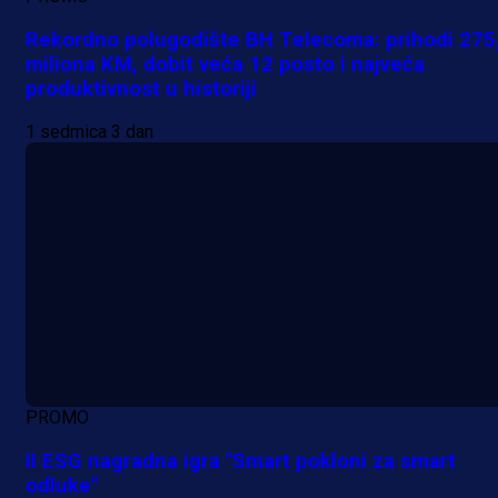
Rekordno polugodište BH Telecoma: prihodi 275
miliona KM, dobit veća 12 posto i najveća
produktivnost u historiji
1 sedmica 3 dan
PROMO
II ESG nagradna igra "Smart pokloni za smart
odluke"