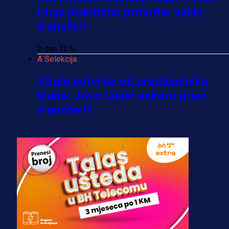
Cluja praktično potvrdio veliki
transfer!
3 dan 13 h
A Selekcija
Stigla potvrda od predsjednika
kluba: Jovo Lukić uskoro pravi
transfer!?
3 sedmica 4 dan
A Selekcija
Zmajevi dobili veliko pojačanje:
Fudbaler Olympiacosa želi obući
dres BiH!
3 sedmica 3 dan
Premijer liga BiH