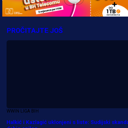
Promo vijesti
MrBit: Isprati kvalifikacije za elitn
evropska takmičenja i preuzmi
PROČITAJTE JOŠ
bonus dobrodošlice!
20 h 50 min
WWIN LIGA BIH
Halkić i Kazlagić uklonjeni s liste: Sudijski skand