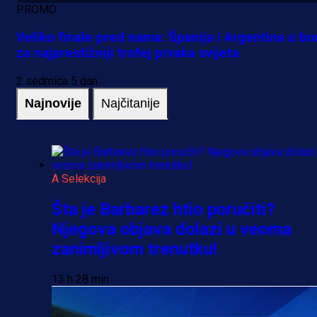
PROMO
Veliko finale pred nama: Španija i Argentina u bo
za najprestižniji trofej prvaka svijeta
2 sedmica 5 dan
Najnovije
Najčitanije
A Selekcija
Šta je Barbarez htio poručiti?
Njegova objava dolazi u veoma
zanimljivom trenutku!
13 h 28 min