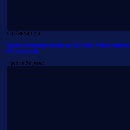
Lukić seli u Bundesligu? Dva
njemačka kluba krenula po bh.
reprezentativca!
1 dan 19 h
SLUŽBENA LICA
Savez delegirao sudije za 18. kolo, Peljto nakon 
ide u Gabelu!
1 godina 5 mjesec