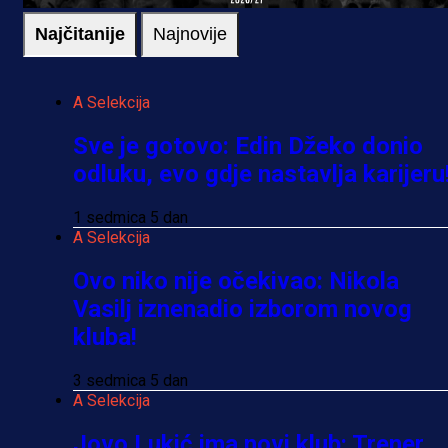
Najčitanije
Najnovije
A Selekcija
Sve je gotovo: Edin Džeko donio
odluku, evo gdje nastavlja karijeru
1 sedmica 5 dan
A Selekcija
Ovo niko nije očekivao: Nikola
Vasilj iznenadio izborom novog
kluba!
3 sedmica 5 dan
A Selekcija
Jovo Lukić ima novi klub: Trener