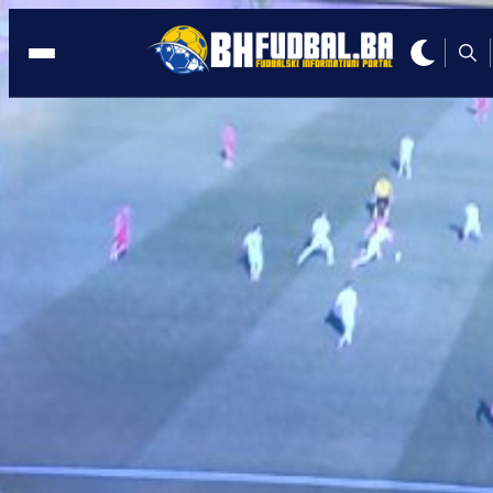
SLUŽBENA LICA
23:38, 28.04.2021
ONI ĆE DIJELITI PRAVDU: Ovi arbitri ć
suditi derbije 28. kola!
Autor:
BHFudbal.ba 2