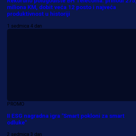
Rekordno polugodište BH Telecoma: prihodi 275
miliona KM, dobit veća 12 posto i najveća
produktivnost u historiji
1 sedmica 4 dan
PROMO
II ESG nagradna igra "Smart pokloni za smart
odluke"
2 sedmica 3 dan