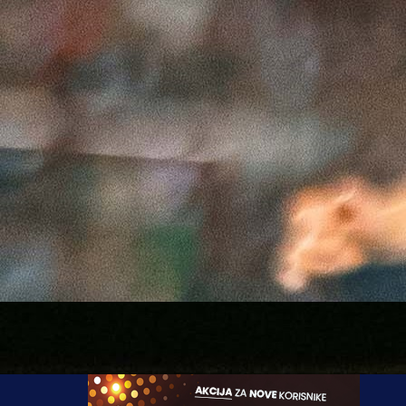
Sarajevo ove sezone”
, te zvanično zatražio njih
trajnu suspenziju.
“Njihovo iživljavanje prešlo je svaku mjeru. Ovome
mora stati u kraj,”
poručeno je iz kluba.
Sarajevo je također zatražilo audio snimke iz VAR so
no još uvijek nije poznato da li će ih i dobiti.
Kako piše
SportSport.ba
, sezona je za Halkića i Kazla
najvjerovatnije završena, a pitanje je hoće li se više i
pojaviti na terenima elitnog bh. fudbala.