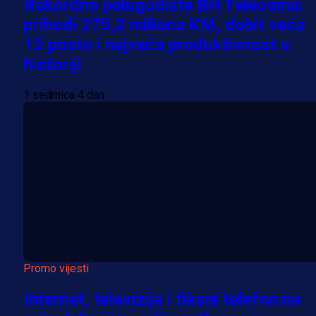
Rekordno polugodište BH Telecoma:
prihodi 275,2 miliona KM, dobit veća
12 posto i najveća produktivnost u
historiji
1 sedmica 4 dan
Promo vijesti
Internet, televizija i fiksni telefon na