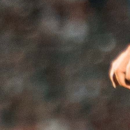
HALKIĆ
Nakon burnog derbija između Veleža i Sarajeva, gla
sudija Haris Halkić i VAR sudija Mirza Kazlagić našli s
u središtu skandala, a njihova budućnost na listi sud
WWin lige BiH sada je ozbiljno dovedena u pitanje.
FK Sarajevo oglasio se oštrom izjavom:
“Sudije kriminalci moraju biti odstranjeni iz na
fudbala.”
Bordo tim je optužio pomenuti sudački kvartet – Halki
Kazlagića, Hušidića i Nanića – za, kako
naveli,
“najbrutalnije iživljavanje nad ekipom