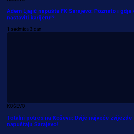
Adem Ljajić napušta FK Sarajevo: Poznato i gdje
nastaviti karijeru!?
1 sedmica 3 dan
Promo vijesti
Počinje Premijer liga BiH: Pronađi
specijale i iskoristi jedinstvenu
ponudu
6 h 21 min
A Selekcija
KOŠEVO
Šta je Barbarez htio poručiti?
Totalni potres na Koševu: Dvije najveće zvijezde
Njegova objava dolazi u veoma
napuštaju Sarajevo!
zanimljivom trenutku!