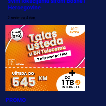
svim lokacijama širom Bosne i
Hercegovine
2 sedmica 4 dan
PROMO