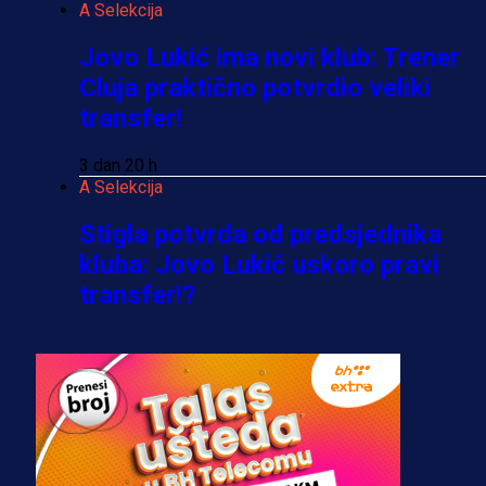
A Selekcija
Jovo Lukić ima novi klub: Trener
Cluja praktično potvrdio veliki
transfer!
3 dan 20 h
A Selekcija
Stigla potvrda od predsjednika
kluba: Jovo Lukić uskoro pravi
transfer!?
3 sedmica 5 dan
A Selekcija
Zmajevi dobili veliko pojačanje:
Fudbaler Olympiacosa želi obući
dres BiH!