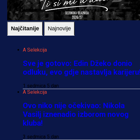
Najčitanije
Najnovije
A Selekcija
Sve je gotovo: Edin Džeko donio
odluku, evo gdje nastavlja karijeru
1 sedmica 5 dan
A Selekcija
Ovo niko nije očekivao: Nikola
Vasilj iznenadio izborom novog
kluba!
3 sedmica 5 dan