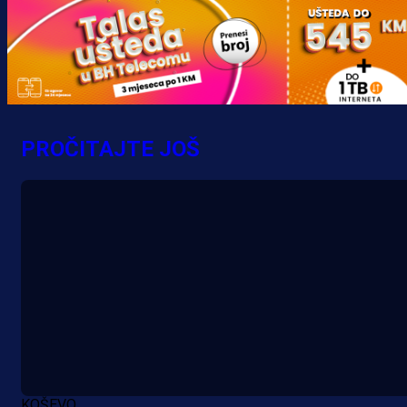
trijumf Salzburga u Evropskoj ligi!
4 h 14 min
PROČITAJTE JOŠ
KOŠEVO