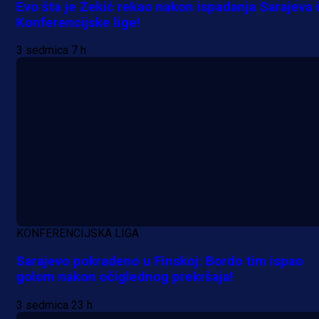
Evo šta je Zekić rekao nakon ispadanja Sarajeva 
Konferencijske lige!
3 sedmica 7 h
KONFERENCIJSKA LIGA
Sarajevo pokradeno u Finskoj: Bordo tim ispao
golom nakon očiglednog prekršaja!
3 sedmica 23 h