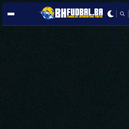
WWIN LIGA BIH
14:39, 23.05.2025
Halkić i Kazlagić uklonjeni s liste:
Sudijski skandal dobio epilog
Autor:
Redakcija