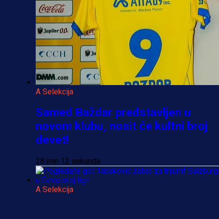
A Selekcija
Samed Baždar predstavljen u
novom klubu, nosit će kultni broj
devet!
28 min 12 sekunda
A Selekcija
Pogledajte gol: Tabaković zabio z