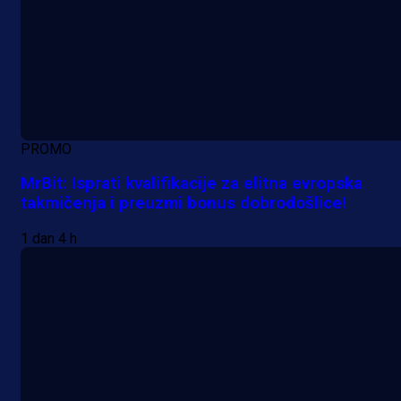
PROMO
MrBit: Isprati kvalifikacije za elitna evropska
takmičenja i preuzmi bonus dobrodošlice!
1 dan 4 h