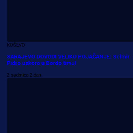
Promo vijesti
MrBit: Isprati kvalifikacije za elitn
KOŠEVO
evropska takmičenja i preuzmi
SARAJEVO DOVODI VELIKO POJAČANJE: Selmir
bonus dobrodošlice!
Pidro uskoro u Bordo timu!
1 dan 4 h
2 sedmica 2 dan