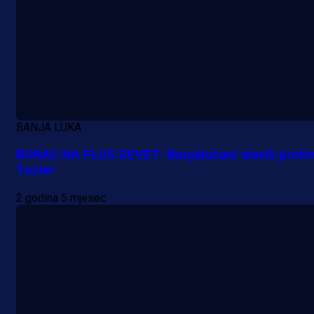
A Selekcija
Da li je selektor zadovoljan: Evo š
je Barbarez rekao o transferu
Alajbegovića u Juventus!
18 h 51 min
BANJA LUKA
BORAC NA PLUS DEVET: Banjalučani slavili protiv
Tuzle!
2 godina 5 mjesec