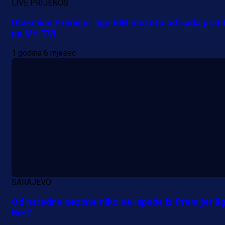
LIVE PRIJENOS
Utakmice Premijer lige BiH možete od sada pratit
na MY TV!
A Selekcija
Lukić seli u Bundesligu? Dva
1 godina 6 mjesec
njemačka kluba krenula po bh.
reprezentativca!
18 h 49 min
SARAJEVO
Od naredne sezone niko ne ispada iz Premijer li
BiH?