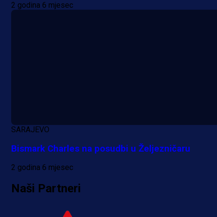
2 godina 6 mjesec
A Selekcija
Reprezentativac BiH bi mogao
postati novo pojačanje Hajduka!
SARAJEVO
18 h 53 min
Bismark Charles na posudbi u Željezničaru
2 godina 6 mjesec
Naši Partneri