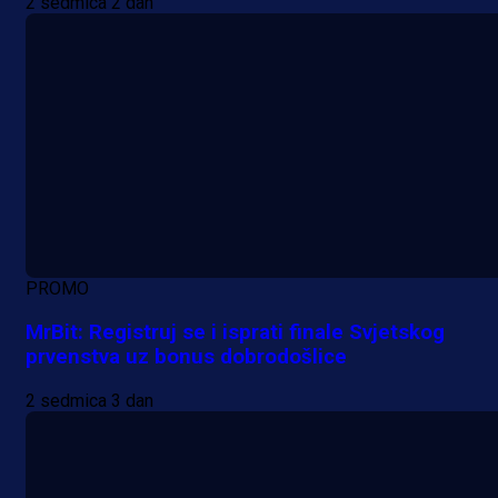
2 sedmica 2 dan
PROMO
MrBit: Registruj se i isprati finale Svjetskog
prvenstva uz bonus dobrodošlice
2 sedmica 3 dan