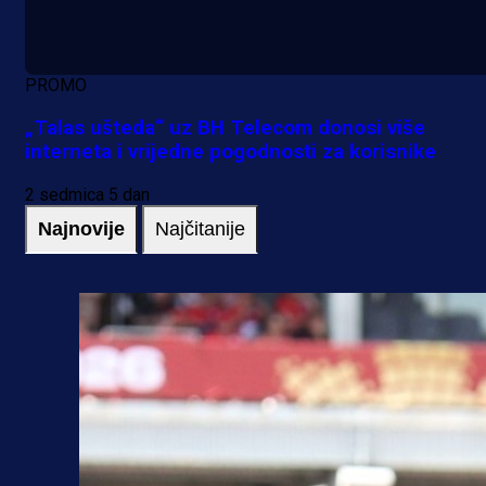
PROMO
„Talas ušteda“ uz BH Telecom donosi više
interneta i vrijedne pogodnosti za korisnike
2 sedmica 5 dan
Najnovije
Najčitanije