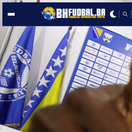
PREMIJER LIGA BIH
21:04, 01.12.2024
Utakmice 16. kola Premijer lige BiH
igraju se u utorak i srijedu
Autor:
Redakcija