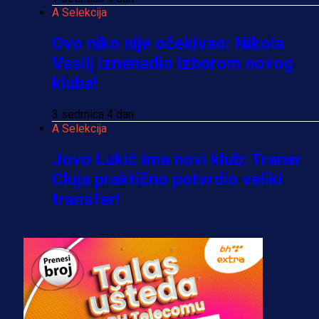
A Selekcija
Ovo niko nije očekivao: Nikola
Vasilj iznenadio izborom novog
kluba!
3 sedmica 4 dan
A Selekcija
Jovo Lukić ima novi klub: Trener
Cluja praktično potvrdio veliki
transfer!
2 dan 12 h
A Selekcija
Stigla potvrda od predsjednika
kluba: Jovo Lukić uskoro pravi
transfer!?