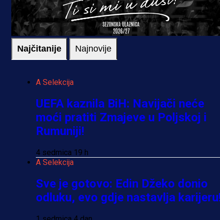
Najčitanije
Najnovije
A Selekcija
UEFA kaznila BiH: Navijači neće
moći pratiti Zmajeve u Poljskoj i
Rumuniji!
4 sedmica 19 h
A Selekcija
Sve je gotovo: Edin Džeko donio
odluku, evo gdje nastavlja karijeru
1 sedmica 4 dan