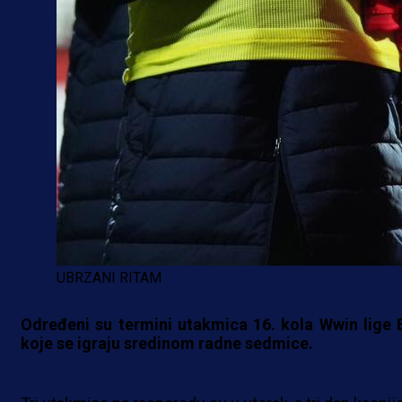
UBRZANI RITAM
Određeni su termini utakmica 16. kola Wwin lige 
koje se igraju sredinom radne sedmice.