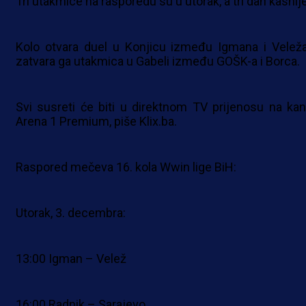
Tri utakmice na rasporedu su u utorak, a tri dan kasnije
Kolo otvara duel u Konjicu između Igmana i Veleža
zatvara ga utakmica u Gabeli između GOŠK-a i Borca.
Svi susreti će biti u direktnom TV prijenosu na kan
Arena 1 Premium, piše Klix.ba.
Raspored mečeva 16. kola Wwin lige BiH:
Utorak, 3. decembra:
13:00 Igman – Velež
16:00 Radnik – Sarajevo