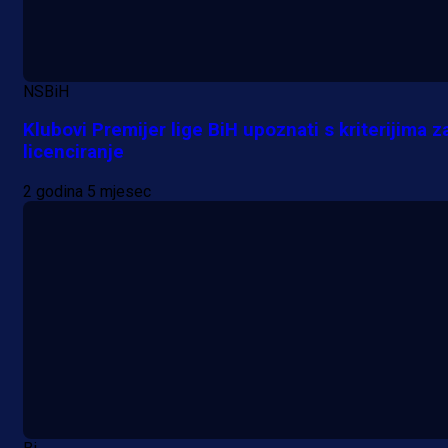
NSBiH
Klubovi Premijer lige BiH upoznati s kriterijima z
licenciranje
2 godina 5 mjesec