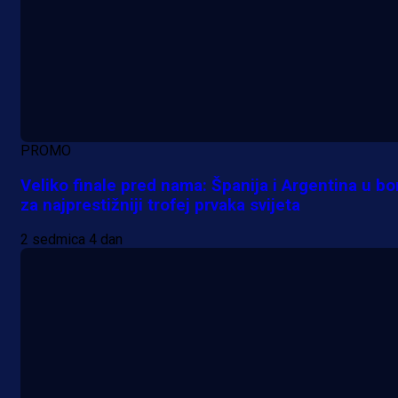
PROMO
Veliko finale pred nama: Španija i Argentina u bo
za najprestižniji trofej prvaka svijeta
2 sedmica 4 dan