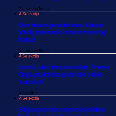
1 sedmica 5 dan
A Selekcija
Ovo niko nije očekivao: Nikola
Vasilj iznenadio izborom novog
kluba!
3 sedmica 5 dan
A Selekcija
Jovo Lukić ima novi klub: Trener
Cluja praktično potvrdio veliki
transfer!
3 dan 20 h
A Selekcija
Stigla potvrda od predsjednika