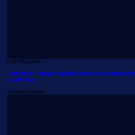
LIVE PRIJENOS
Utakmice Premijer lige BiH možete od sada pratit
na MY TV!
1 godina 6 mjesec
Promo vijesti
Počinje Premijer liga BiH: Pronađi
specijale i iskoristi jedinstvenu
ponudu