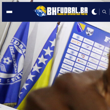
Bi
12:53, 09.02.2024
Premijer liga Bosne i Hercegovine
mijenja ime, evo kako će se od sada
zvati