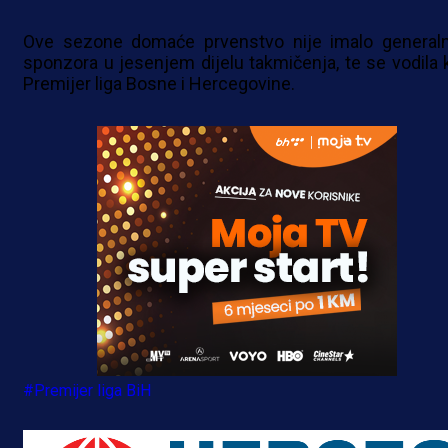
Ove sezone domaće prvenstvo nije imalo general
sponzora u jesenjem dijelu takmičenja, te se vodila 
Premijer liga Bosne i Hercegovine.
#Premijer liga BiH