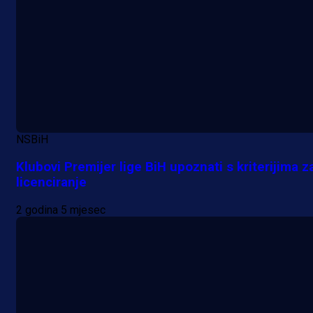
NSBiH
Klubovi Premijer lige BiH upoznati s kriterijima z
licenciranje
2 godina 5 mjesec