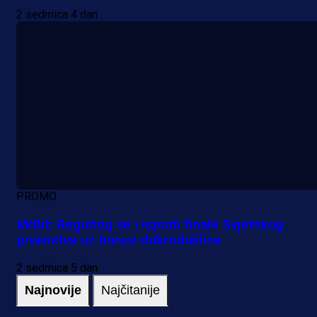
2 sedmica 4 dan
PROMO
MrBit: Registruj se i isprati finale Svjetskog
prvenstva uz bonus dobrodošlice
2 sedmica 5 dan
Najnovije
Najčitanije