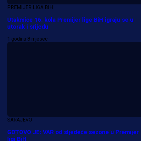
PREMIJER LIGA BIH
Utakmice 16. kola Premijer lige BiH igraju se u
utorak i srijedu
1 godina 8 mjesec
Promo vijesti
MrBit: Isprati kvalifikacije za elitn
evropska takmičenja i preuzmi
SARAJEVO
bonus dobrodošlice!
GOTOVO JE: VAR od sljedeće sezone u Premijer
ligi BiH