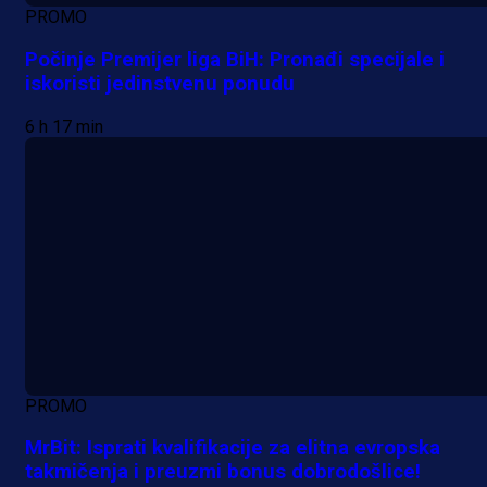
PROMO
Počinje Premijer liga BiH: Pronađi specijale i
iskoristi jedinstvenu ponudu
6 h 17 min
PROMO
MrBit: Isprati kvalifikacije za elitna evropska
takmičenja i preuzmi bonus dobrodošlice!