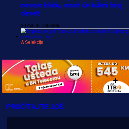
novom klubu, nosit će kultni broj
devet!
23 min 33 sekunda
A Selekcija
Pogledajte gol: Tabaković zabio z
trijumf Salzburga u Evropskoj ligi!
4 h 10 min
PROČITAJTE JOŠ