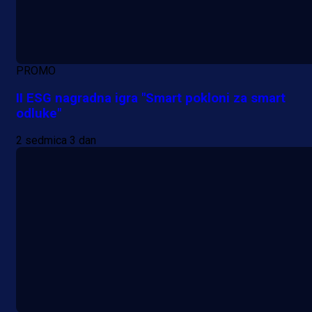
PROMO
II ESG nagradna igra "Smart pokloni za smart
odluke"
2 sedmica 3 dan