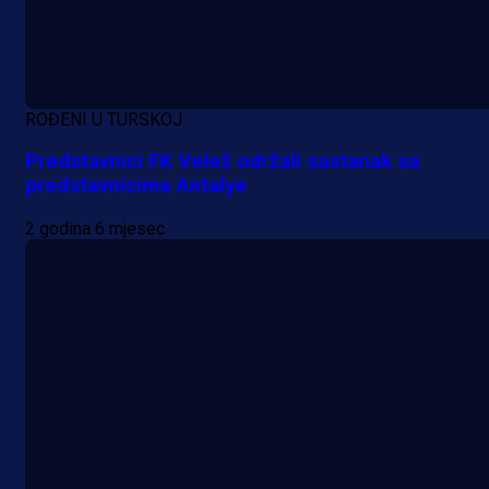
ROĐENI U TURSKOJ
Predstavnici FK Velež održali sastanak sa
predstavnicima Antalye
2 godina 6 mjesec
A Selekcija
Lukić seli u Bundesligu? Dva
njemačka kluba krenula po bh.
reprezentativca!
2 dan 2 h
Više vijesti