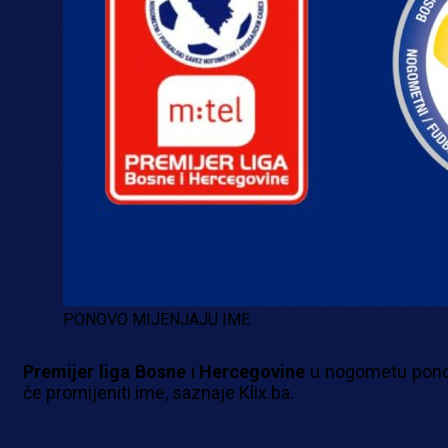
PONOVO MIJENJAJU IME
Premijer
liga
Bosne
i
Hercegovine
u nogometu pon
će promijeniti ime, saznaje Klix.ba.