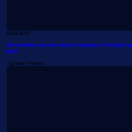
6 h 17 min
A Selekcija
SARAJEVO
Šta je Barbarez htio poručiti?
Od naredne sezone niko ne ispada iz Premijer li
Njegova objava dolazi u veoma
BiH?
zanimljivom trenutku!
1 godina 7 mjesec
20 h 44 min