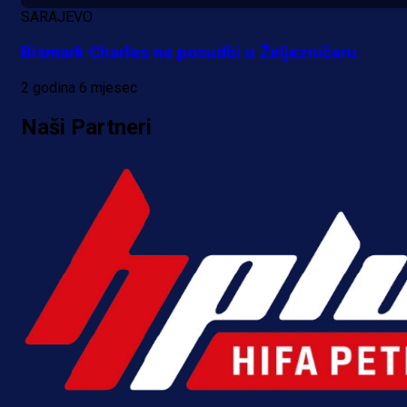
SARAJEVO
Bismark Charles na posudbi u Željezničaru
2 godina 6 mjesec
Naši Partneri