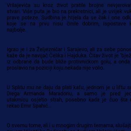
Vršajevića su kroz život pratile brojne nevjerova
stvari. Više puta je bio na prekretnici, ali je uvijek v
prave poteze. Sudbina je htjela da se čak i one odl
koje se na prvu nisu činile dobrim, ispostave 
najbolje.
Igrao je i za Željezničar i Sarajevo, ali za sebe pono
kaže da je navijač Čelika i Hajduka. Čitav život je 'bje
iz odbrane da bude bliže protivničkom golu, a onda
proslavio na poziciji koju nekada nije volio.
U Splitu mu ne daju da plati kafu, jednom je u liftu s
Diega Armanda Maradonu, a samo je pred je
utakmicu osjetio strah, posebno kada je čuo šta
rekao Emir Spahić...
O svemu tome, ali i u mnogim drugim temama, slušajt