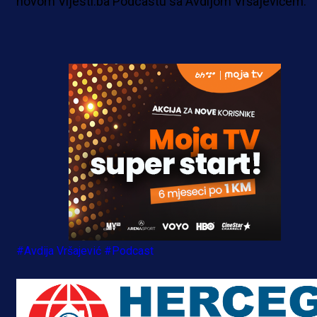
novom Vijesti.ba Podcastu sa Avdijom Vršajevićem.
#Avdija Vršajević
#Podcast