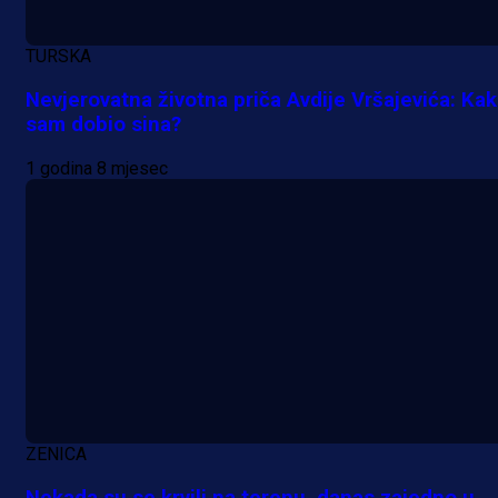
TURSKA
Nevjerovatna životna priča Avdije Vršajevića: Ka
sam dobio sina?
1 godina 8 mjesec
ZENICA
Nekada su se krvili na terenu, danas zajedno u