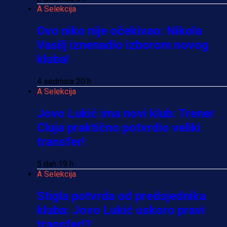
A Selekcija
Ovo niko nije očekivao: Nikola
Vasilj iznenadio izborom novog
kluba!
4 sedmica 20 h
A Selekcija
Jovo Lukić ima novi klub: Trener
Cluja praktično potvrdio veliki
transfer!
5 dan 19 h
A Selekcija
Stigla potvrda od predsjednika
kluba: Jovo Lukić uskoro pravi
transfer!?