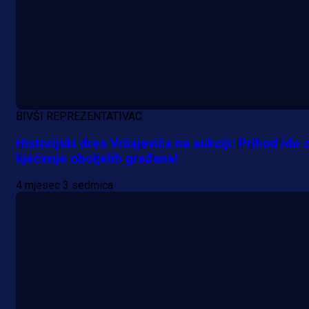
Potencijalni reprezentativac BiH
pred velikim transferom: Ide kod
Demirovića u Stuttgart!
3 h 2 min
BIVŠI REPREZENTATIVAC
Historijski dres Vršajevića na aukciji: Prihod ide 
liječenje oboljelih građana!
4 mjesec 3 sedmica