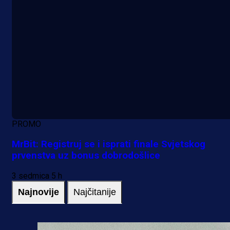
PROMO
MrBit: Registruj se i isprati finale Svjetskog
prvenstva uz bonus dobrodošlice
3 sedmica 5 h
Najnovije
Najčitanije