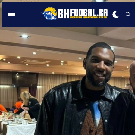
PODCAST
22:28, 22.11.2024
Vršajević: Htio sam prestati sa
fudbalom, a tri godine kasnije zabijem
gol na Svjetskom!