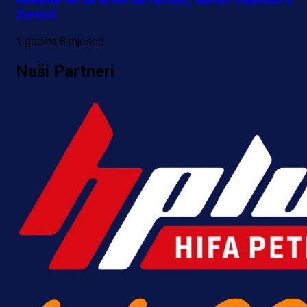
Zenici!
1 godina 8 mjesec
Naši Partneri
Premijer liga BiH
Bez pobjednika u Mostaru:
Sarajevo kiksalo na startu
prvenstva!
18 h 20 min