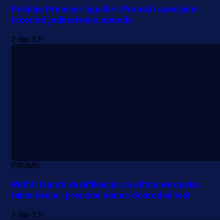
Počinje Premijer liga BiH: Pronađi specijale i
iskoristi jedinstvenu ponudu
2 dan 5 h
PROMO
MrBit: Isprati kvalifikacije za elitna evropska
takmičenja i preuzmi bonus dobrodošlice!
3 dan 2 h