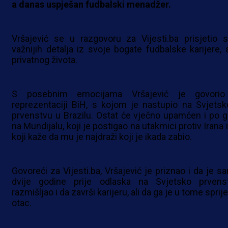
a danas uspješan fudbalski menadžer.
Vršajević se u razgovoru za Vijesti.ba prisjetio s
važnijih detalja iz svoje bogate fudbalske karijere, al
privatnog života.
S posebnim emocijama Vršajević je govori
reprezentaciji BiH, s kojom je nastupio na Svjets
prvenstvu u Brazilu. Ostat će vječno upamćen i po g
na Mundijalu, koji je postigao na utakmici protiv Irana 
koji kaže da mu je najdraži koji je ikada zabio.
Govoreći za Vijesti.ba, Vršajević je priznao i da je s
dvije godine prije odlaska na Svjetsko prvens
razmišljao i da završi karijeru, ali da ga je u tome sprij
otac.