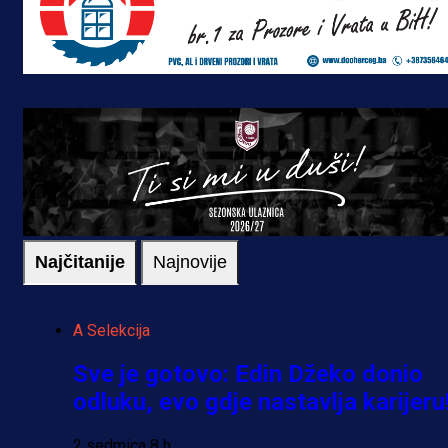
Najčitanije
Najnovije
A Selekcija
Sve je gotovo: Edin Džeko donio
odluku, evo gdje nastavlja karijeru
2 sedmica 8 h