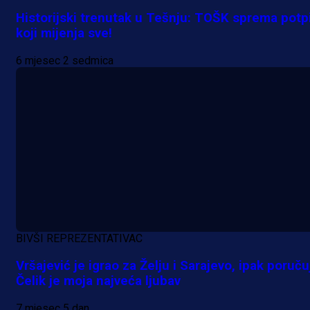
Historijski trenutak u Tešnju: TOŠK sprema potp
koji mijenja sve!
6 mjesec 2 sedmica
A Selekcija
Nova sezona, stari problemi: Esmi
Bajraktarević ponovo bez minuta 
PSV-u!
5 h 46 sekunda
BIVŠI REPREZENTATIVAC
Vršajević je igrao za Želju i Sarajevo, ipak poruču
Čelik je moja najveća ljubav
7 mjesec 5 dan