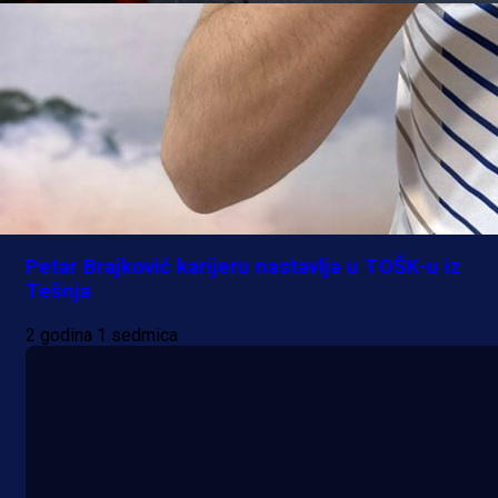
Ostale selekcije
Petar Brajković karijeru nastavlja u TOŠK-u iz
Tešnja
2 godina 1 sedmica