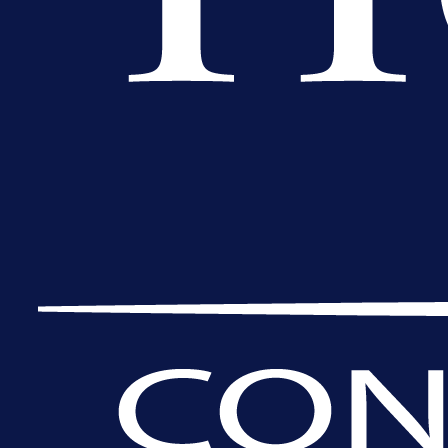
Premijer liga BiH
Bez pobjednika u Mostaru:
Sarajevo kiksalo na startu
prvenstva!
13 h 9 min