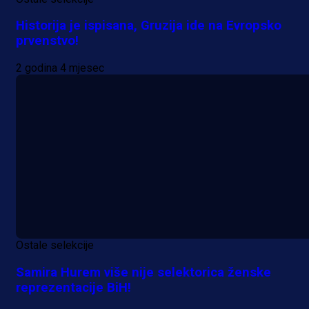
Historija je ispisana, Gruzija ide na Evropsko
prvenstvo!
2 godina 4 mjesec
Ostale selekcije
Samira Hurem više nije selektorica ženske
reprezentacije BiH!