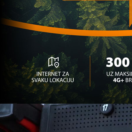
1 godina 9 mjesec
Ostale selekcije
Selektor Selver Hodžić odabrao 24 igračice za
baraž!
1 godina 9 mjesec