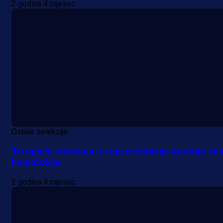
2 godina 4 mjesec
Ostale selekcije
Tri igrača izbačena iz reprezentacije Austrije zb
homofobije
2 godina 4 mjesec