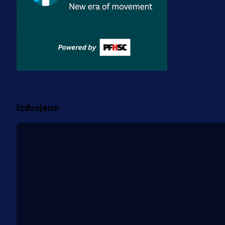
Premijer liga BiH
Misimović priveden: SIPA ga tereti
za pranje novca, pretresaju
prostorije FK Borac!
2 sedmica 2 dan
Više vijesti
Izdvojeno