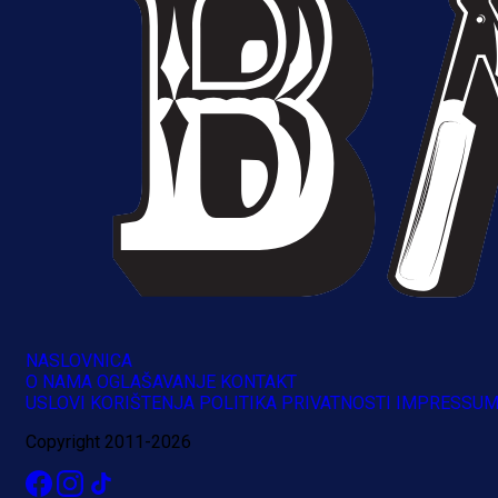
A Selekcija
Muharemović se ozbiljno nameće 
Leedsu: Nova dobra partija bh.
reprezentativca!
16 h 35 min
NASLOVNICA
O NAMA
OGLAŠAVANJE
KONTAKT
USLOVI KORIŠTENJA
POLITIKA PRIVATNOSTI
IMPRESSU
Copyright 2011-2026