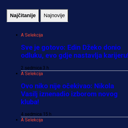
Najčitanije
Najnovije
A Selekcija
Sve je gotovo: Edin Džeko donio
odluku, evo gdje nastavlja karijeru
2 sedmica 3 h
A Selekcija
Ovo niko nije očekivao: Nikola
Vasilj iznenadio izborom novog
kluba!
4 sedmica 15 h
A Selekcija