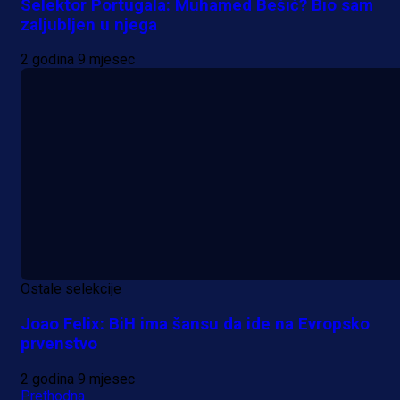
Selektor Portugala: Muhamed Bešić? Bio sam
zaljubljen u njega
2 godina 9 mjesec
Ostale selekcije
Joao Felix: BiH ima šansu da ide na Evropsko
prvenstvo
2 godina 9 mjesec
Prethodna