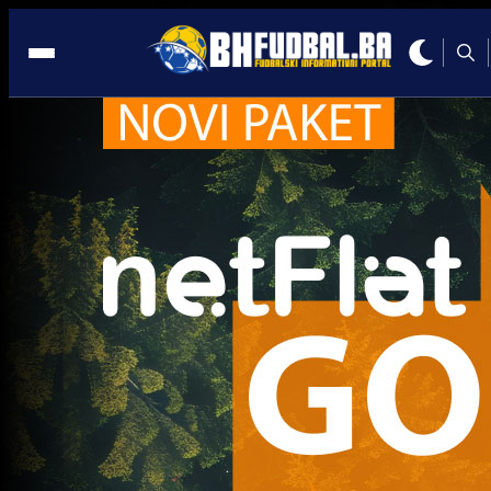
Ostale selekcije
Ostale selekcije
DŽAKMIĆ OBJAVIO SPISAK: Ovo su pozvana imen