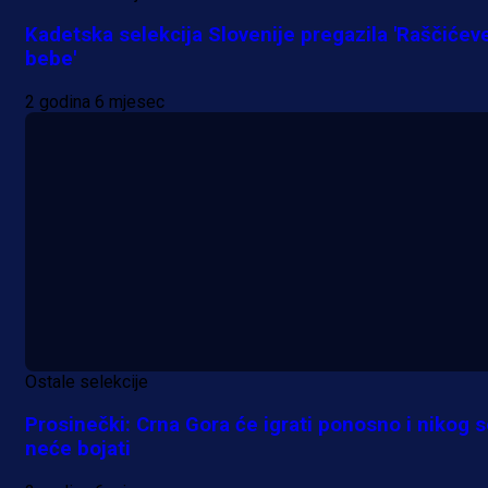
Kadetska selekcija Slovenije pregazila 'Raščićev
bebe'
2 godina 6 mjesec
Ostale selekcije
Prosinečki: Crna Gora će igrati ponosno i nikog 
neće bojati