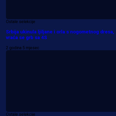
Ostale selekcije
Srbija ukinula ljiljane i orla s nogometnog dresa,
vraća se grb sa 4S
2 godina 5 mjesec
Ostale selekcije