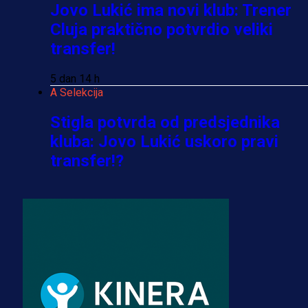
Jovo Lukić ima novi klub: Trener
Cluja praktično potvrdio veliki
transfer!
5 dan 14 h
A Selekcija
Stigla potvrda od predsjednika
kluba: Jovo Lukić uskoro pravi
transfer!?
3 sedmica 6 dan
A Selekcija
Zmajevi dobili veliko pojačanje:
Fudbaler Olympiacosa želi obući
dres BiH!
3 sedmica 5 dan