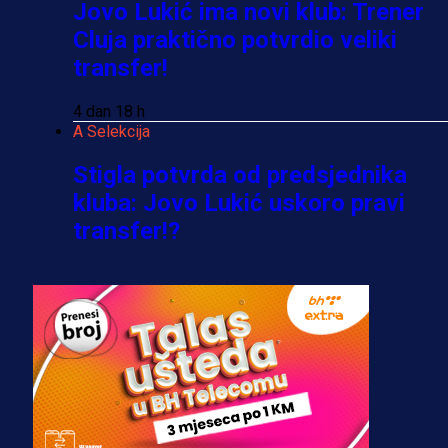
Jovo Lukić ima novi klub: Trener
Cluja praktično potvrdio veliki
transfer!
4 dan 18 h
A Selekcija
Stigla potvrda od predsjednika
kluba: Jovo Lukić uskoro pravi
transfer!?
3 sedmica 5 dan
A Selekcija
Zmajevi dobili veliko pojačanje:
Fudbaler Olympiacosa želi obući
dres BiH!
3 sedmica 4 dan