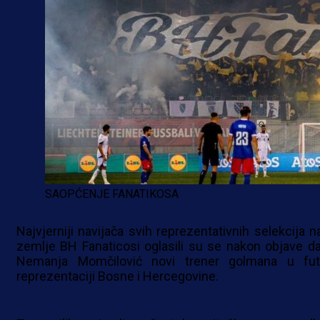
SAOPĆENJE FANATIKOSA
Najvjerniji navijača svih reprezentativnih selekcija n
zemlje BH Fanaticosi oglasili su se nakon objave da
Nemanja Momčilović novi trener golmana u fut
reprezentaciji Bosne i Hercegovine.