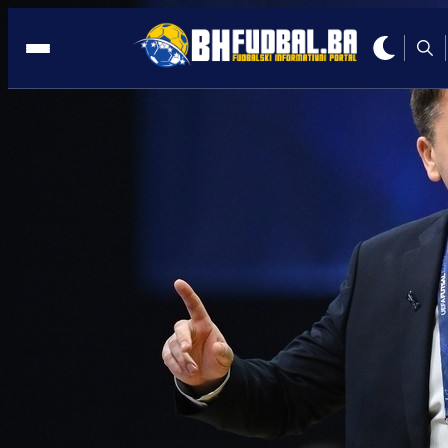
NAVIJAČI
19:32, 04.11.2024
BH Fanaticosi: 'Srpski četnik' je
angažovan u futsal timu BiH, tu mu nije
mjesto