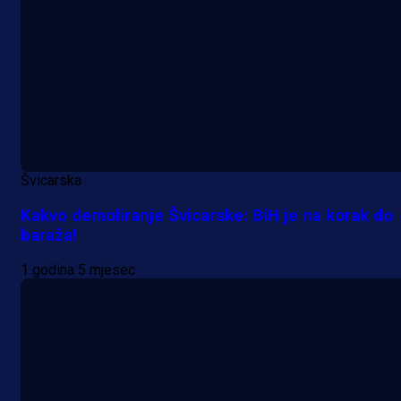
Švicarska
Kakvo demoliranje Švicarske: BiH je na korak do
baraža!
1 godina 5 mjesec