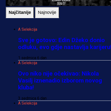
Najčitanije
Najnovije
A Selekcija
Sve je gotovo: Edin Džeko donio
odluku, evo gdje nastavlja karijeru
1 sedmica 6 dan
A Selekcija
Ovo niko nije očekivao: Nikola
Vasilj iznenadio izborom novog
kluba!
3 sedmica 6 dan
A Selekcija