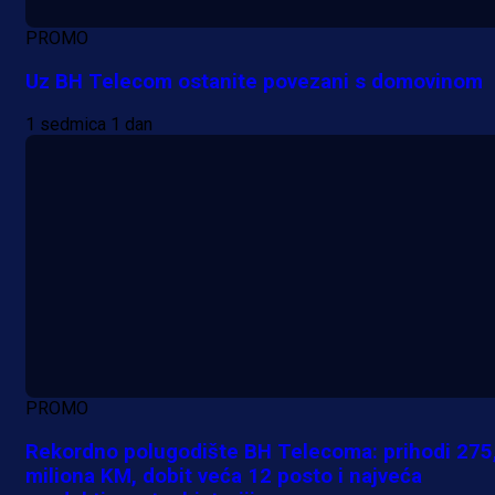
PROMO
Uz BH Telecom ostanite povezani s domovinom
1 sedmica 1 dan
PROMO
Rekordno polugodište BH Telecoma: prihodi 275
miliona KM, dobit veća 12 posto i najveća