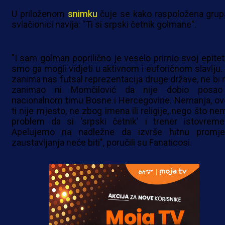
U priloženom
snimku
čuje se kako raspoložena grup
svlačionici navija: "Ti si srpski četnik golmane".
"I sam golman poprilično je veselo primio svoj epitet
smo ga mogli vidjeti u aktivnom i euforičnom slavlju.
zanima nas futsal reprezentacija druge države, ne bi 
zanimao ni Momčilović da nije dobio posa
nacionalnom timu Bosne i Hercegovine. Nemanja, ov
ti nije mjesto, ne zbog imena ili religije, nego što ne
problem da si 'srpski četnik' i trener istovreme
Apelujemo na nadležne da izvrše hitnu promje
zaustavljanja neće biti", poručili su Fanaticosi.