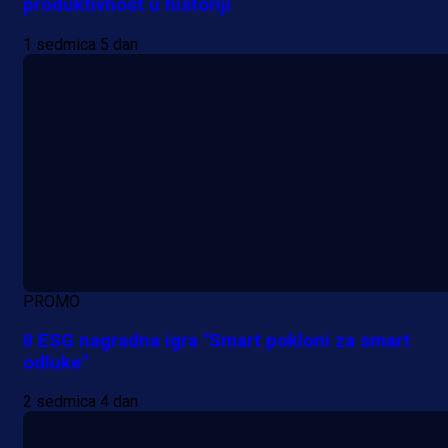
produktivnost u historiji
1 sedmica 5 dan
PROMO
II ESG nagradna igra "Smart pokloni za smart
odluke"
2 sedmica 4 dan