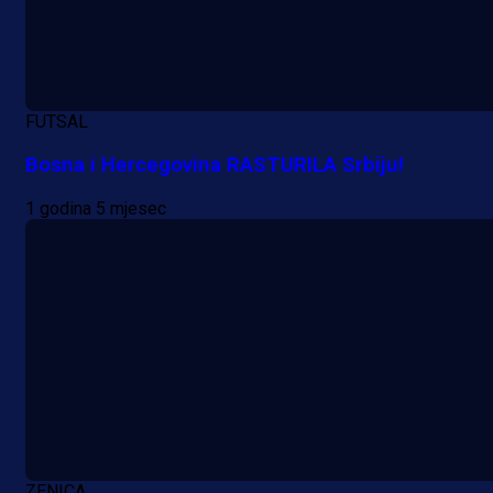
Premijer liga BiH
FUTSAL
Grbavica se prisjetila Izeta Nanića
Manijaci razvili posebnu parolu!
Bosna i Hercegovina RASTURILA Srbiju!
1 godina 5 mjesec
18 h 56 min
ZENICA