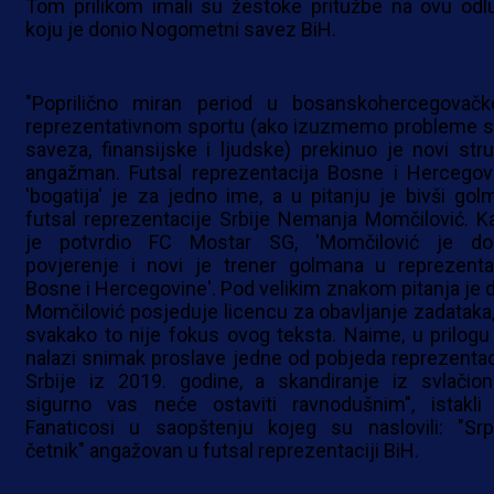
Tom prilikom imali su žestoke pritužbe na ovu odl
koju je donio Nogometni savez BiH.
"Poprilično miran period u bosanskohercegovač
reprezentativnom sportu (ako izuzmemo probleme s
saveza, finansijske i ljudske) prekinuo je novi stru
angažman. Futsal reprezentacija Bosne i Hercegov
'bogatija' je za jedno ime, a u pitanju je bivši gol
futsal reprezentacije Srbije Nemanja Momčilović. K
je potvrdio FC Mostar SG, 'Momčilović je do
povjerenje i novi je trener golmana u reprezentac
Bosne i Hercegovine'. Pod velikim znakom pitanja je da
Momčilović posjeduje licencu za obavljanje zadataka, 
svakako to nije fokus ovog teksta. Naime, u prilogu
nalazi snimak proslave jedne od pobjeda reprezentac
Srbije iz 2019. godine, a skandiranje iz svlačion
sigurno vas neće ostaviti ravnodušnim", istakli
Fanaticosi u saopštenju kojeg su naslovili: "Srp
četnik" angažovan u futsal reprezentaciji BiH.