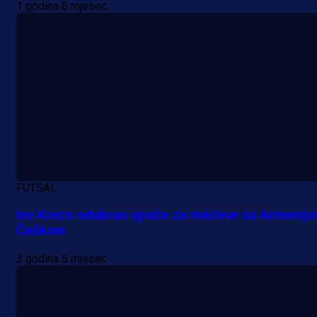
1 godina 6 mjesec
FUTSAL
Ivo Krezo odabrao igrače za mečeve sa Armenijo
Češkom
3 godina 5 mjesec