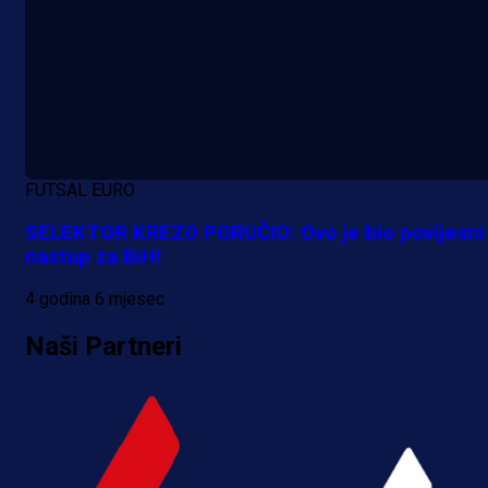
Promo vijesti
Počinje Premijer liga BiH: Pronađi
specijale i iskoristi jedinstvenu
ponudu
FUTSAL EURO
SELEKTOR KREZO PORUČIO: Ovo je bio povijesni
1 dan 3 h
nastup za BiH!
Više vijesti
4 godina 6 mjesec
Naši Partneri