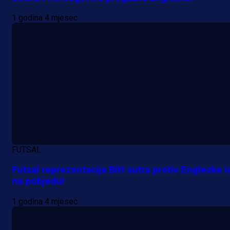
1 godina 4 mjesec
Premijer liga BiH
Željo uprkos svim problemima
krenuo pobjedom: Plavi slavili na
Grbavici!
18 h 8 min
FUTSAL
Futsal reprezentacija BiH sutra protiv Engleske i
na pobjedu!
1 godina 4 mjesec