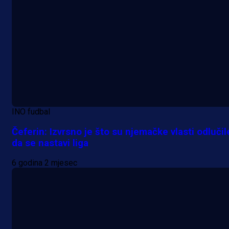
INO fudbal
Čeferin: Izvrsno je što su njemačke vlasti odlučil
da se nastavi liga
6 godina 2 mjesec