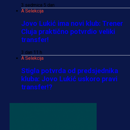
3 sedmica 5 dan
A Selekcija
Jovo Lukić ima novi klub: Trener
Cluja praktično potvrdio veliki
transfer!
3 dan 11 h
A Selekcija
Stigla potvrda od predsjednika
kluba: Jovo Lukić uskoro pravi
transfer!?
3 sedmica 4 dan
A Selekcija
Zmajevi dobili veliko pojačanje:
Fudbaler Olympiacosa želi obući