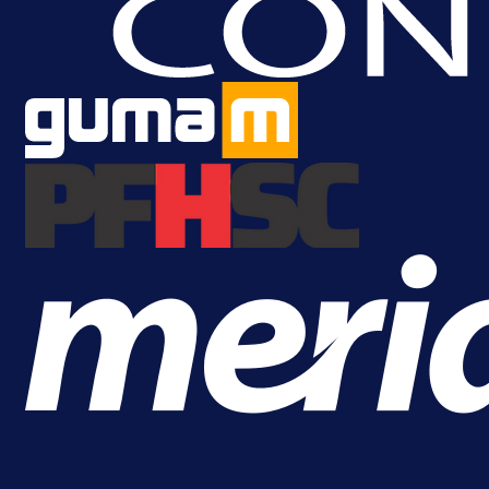
A Selekcija
Lukić seli u Bundesligu? Dva
njemačka kluba krenula po bh.
reprezentativca!
1 dan 17 h