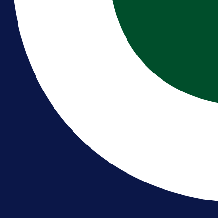
A Selekcija
Reprezentativac BiH bi mogao
postati novo pojačanje Hajduka!
1 dan 17 h