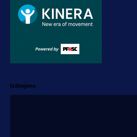
dres BiH!
3 sedmica 3 dan
Premijer liga BiH
Misimović priveden: SIPA ga tereti
za pranje novca, pretresaju
prostorije FK Borac!
1 sedmica 6 dan
Više vijesti
Izdvojeno