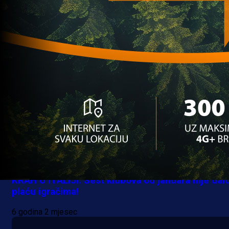
amatersku ligu
6 godina 2 mjesec
INO fudbal
KRAH U ITALIJI: Šest klubova od januara nije dal
plaću igračima!
6 godina 2 mjesec