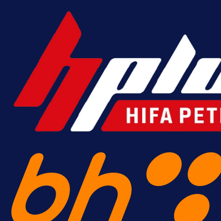
Promo vijesti
MrBit: Isprati kvalifikacije za elitn
evropska takmičenja i preuzmi
bonus dobrodošlice!
18 h 14 min