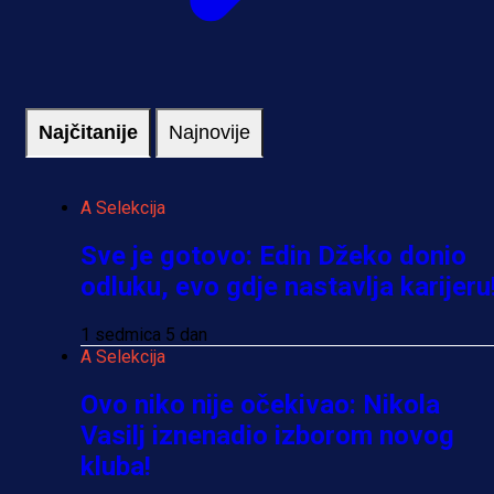
Najčitanije
Najnovije
A Selekcija
Sve je gotovo: Edin Džeko donio
odluku, evo gdje nastavlja karijeru
1 sedmica 5 dan
A Selekcija
Ovo niko nije očekivao: Nikola
Vasilj iznenadio izborom novog
kluba!