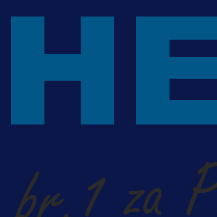
Da li je selektor zadovoljan: Evo š
je Barbarez rekao o transferu
Alajbegovića u Juventus!
1 dan 17 h