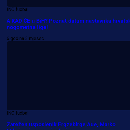
INO fudbal
A KAD ĆE u BiH? Poznat datum nastavnka hrvats
nogometne lige!
6 godina 3 mjesec
INO fudbal
Zarežen usposlenik Ergzebirge Aue, Marko