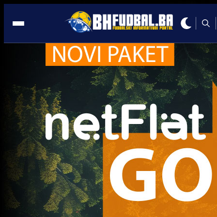
INO fudbal
INO fudbal
Klub bivšeg mladog bh. reprezentativca izbačen 