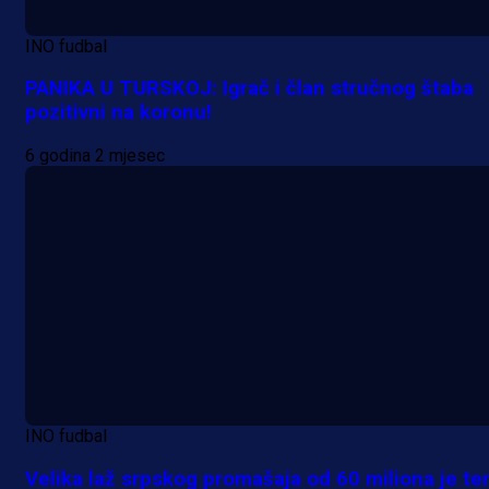
INO fudbal
PANIKA U TURSKOJ: Igrač i član stručnog štaba
pozitivni na koronu!
6 godina 2 mjesec
INO fudbal
Velika laž srpskog promašaja od 60 miliona je t