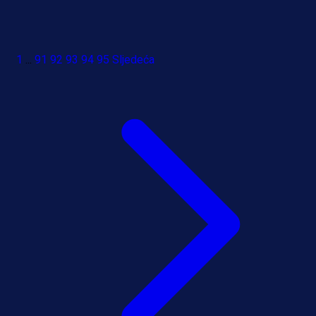
1
...
91
92
93
94
95
Sljedeća