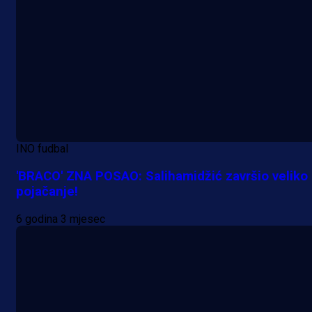
INO fudbal
'BRACO' ZNA POSAO: Salihamidžić završio veliko
pojačanje!
6 godina 3 mjesec