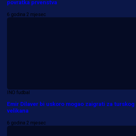
povratka prvenstva
6 godina 2 mjesec
INO fudbal
Emir Dilaver bi uskoro mogao zaigrati za turskog
velikana
6 godina 2 mjesec