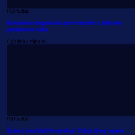
INO fudbal
Barcelona dogovorila prvi transfer u ljetnom
prelaznom roku
6 godina 2 mjesec
INO fudbal
Španci čestitali Hrvatskoj i Srbiji zbog najave