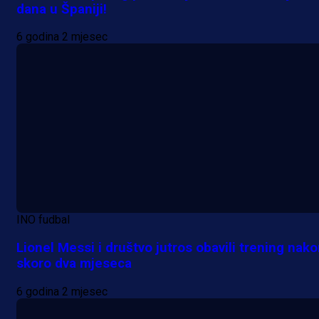
dana u Španiji!
6 godina 2 mjesec
INO fudbal
Lionel Messi i društvo jutros obavili trening nak
skoro dva mjeseca
6 godina 2 mjesec