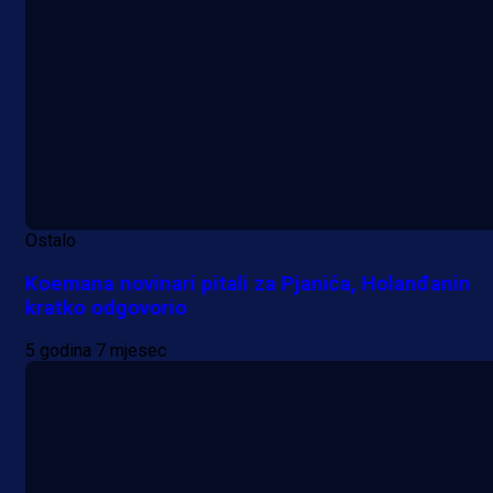
Ostalo
Koemana novinari pitali za Pjanića, Holanđanin
kratko odgovorio
5 godina 7 mjesec