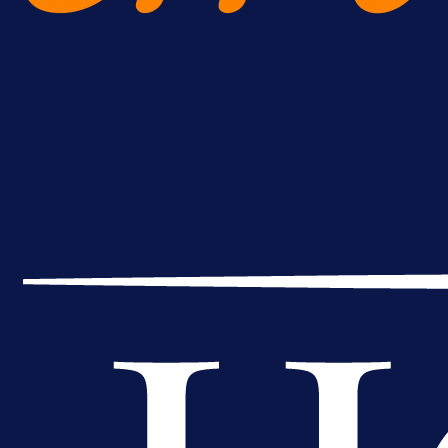
A Selekcija
Lukić seli u Bundesligu? Dva
njemačka kluba krenula po bh.
reprezentativca!
18 h 50 min