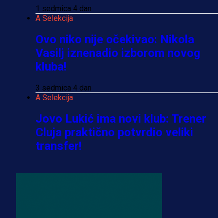
1 sedmica 4 dan
A Selekcija
Ovo niko nije očekivao: Nikola
Vasilj iznenadio izborom novog
kluba!
3 sedmica 4 dan
A Selekcija
Jovo Lukić ima novi klub: Trener
Cluja praktično potvrdio veliki
transfer!
2 dan 12 h
A Selekcija
Stigla potvrda od predsjednika
kluba: Jovo Lukić uskoro pravi