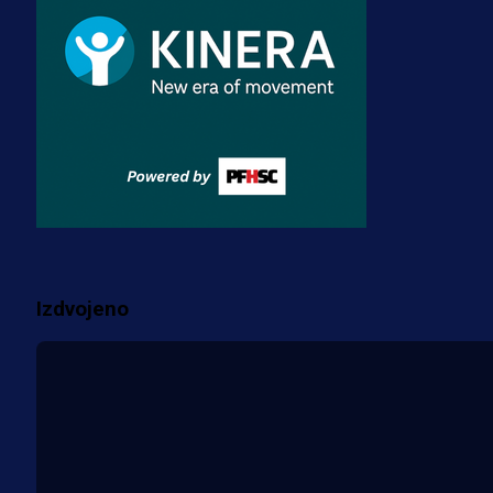
transfer!?
3 sedmica 3 dan
A Selekcija
Zmajevi dobili veliko pojačanje:
Fudbaler Olympiacosa želi obući
dres BiH!
3 sedmica 2 dan
Više vijesti
Izdvojeno