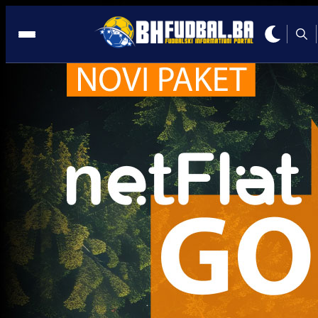
Ostalo
Ostalo
NE ZANIMAJU GA MIŠLJENJA DRUGIH: Koeman 