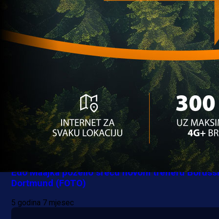
sastav za Sociedad
5 godina 7 mjesec
Ostalo
Edo Maajka poželio sreću novom treneru Borussi
Dortmund (FOTO)
5 godina 7 mjesec