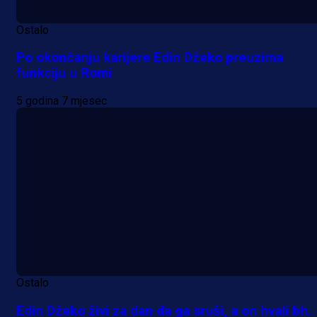
Ostalo
Po okončanju karijere Edin Džeko preuzima
funkciju u Romi
5 godina 7 mjesec
Ostalo
Edin Džeko živi za dan da ga sruši, a on hvali bh.