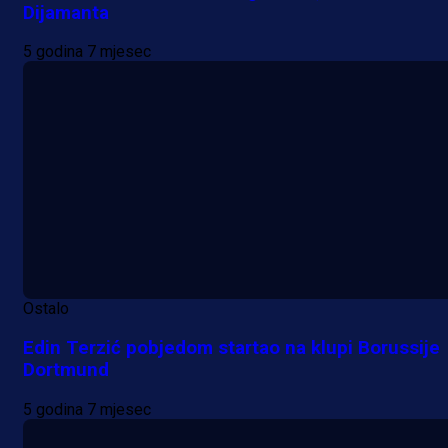
Dijamanta
5 godina 7 mjesec
Ostalo
Edin Terzić pobjedom startao na klupi Borussije
Dortmund
5 godina 7 mjesec