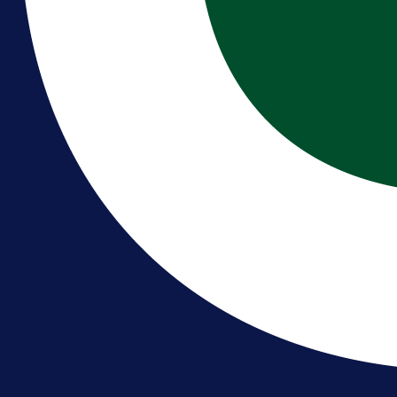
Brat Kerima Alajbegovića pozvan 
reprezentaciju Njemačke!
18 h 56 min