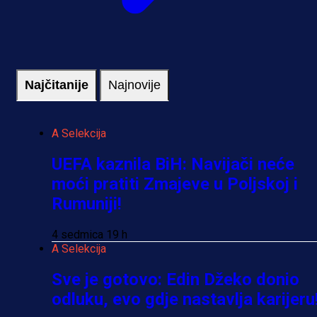
Najčitanije
Najnovije
A Selekcija
UEFA kaznila BiH: Navijači neće
moći pratiti Zmajeve u Poljskoj i
Rumuniji!
4 sedmica 19 h
A Selekcija
Sve je gotovo: Edin Džeko donio
odluku, evo gdje nastavlja karijeru