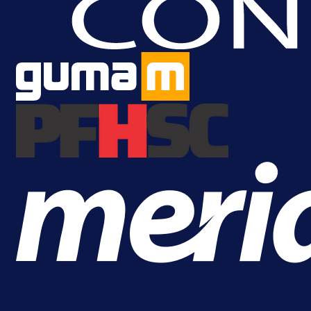
Da li je selektor zadovoljan: Evo š
je Barbarez rekao o transferu
Alajbegovića u Juventus!
18 h 52 min