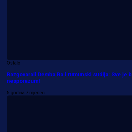
Ostalo
Razgovarali Demba Ba i rumunski sudija: Sve je b
nesporazum!
5 godina 7 mjesec