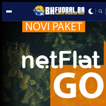
Ostalo
Ostalo
POBJEDA DINAMA: Izet Hajrović ušao u igru pa