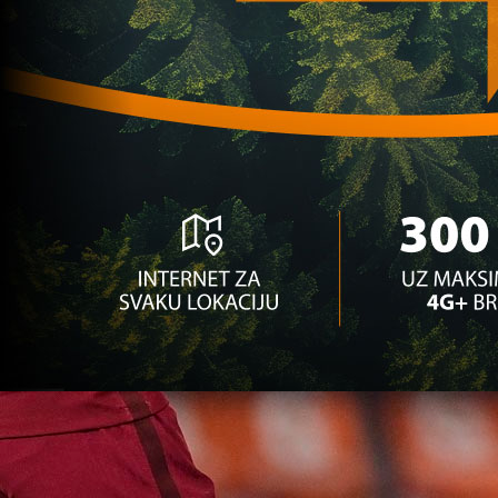
pogodio za Modre!
5 godina 7 mjesec
Ostalo
ZAKLJUČAO SVOJU MREŽU: Begović petu utakm
bez primljenog gola!
5 godina 7 mjesec