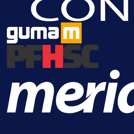
Da li je selektor zadovoljan: Evo š
je Barbarez rekao o transferu
Alajbegovića u Juventus!
16 h 24 min