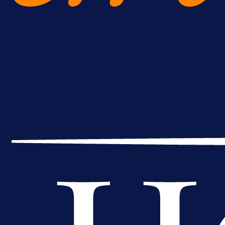
A Selekcija
Lukić seli u Bundesligu? Dva
njemačka kluba krenula po bh.
reprezentativca!
16 h 21 min