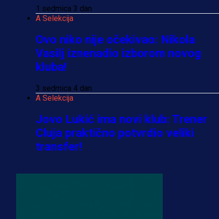
1 sedmica 3 dan
A Selekcija
Ovo niko nije očekivao: Nikola
Vasilj iznenadio izborom novog
kluba!
3 sedmica 4 dan
A Selekcija
Jovo Lukić ima novi klub: Trener
Cluja praktično potvrdio veliki
transfer!
2 dan 10 h
A Selekcija
Stigla potvrda od predsjednika
kluba: Jovo Lukić uskoro pravi