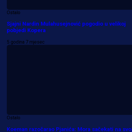
Ostalo
Sjajni Nardin Mulahusejnović pogodio u velikoj
pobjedi Kopera
5 godina 7 mjesec
Ostalo
Koeman razočarao Pjanića: Mora sačekati na svo