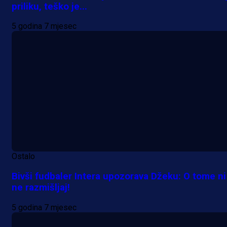
priliku, teško je...
5 godina 7 mjesec
Ostalo
Bivši fudbaler Intera upozorava Džeku: O tome ni
ne razmišljaj!
5 godina 7 mjesec