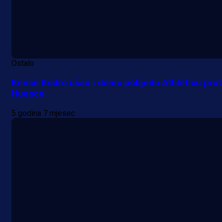
Ostalo
Kenan Kodro ušao i donio pobjedu Athleticu prot
Huesce
5 godina 7 mjesec