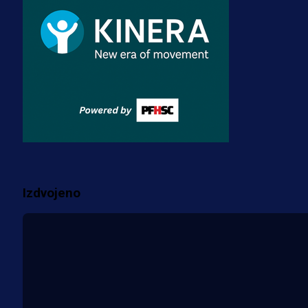
transfer!?
3 sedmica 3 dan
A Selekcija
Zmajevi dobili veliko pojačanje:
Fudbaler Olympiacosa želi obući
dres BiH!
3 sedmica 2 dan
Više vijesti
Izdvojeno