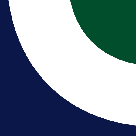
Brat Kerima Alajbegovića pozvan 
reprezentaciju Njemačke!
16 h 28 min