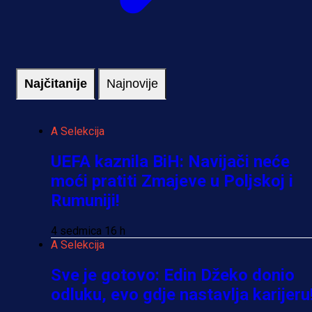
Najčitanije
Najnovije
A Selekcija
UEFA kaznila BiH: Navijači neće
moći pratiti Zmajeve u Poljskoj i
Rumuniji!
4 sedmica 16 h
A Selekcija
Sve je gotovo: Edin Džeko donio
odluku, evo gdje nastavlja karijeru