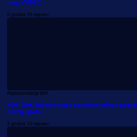
nogu (VIDEO)
5 godina 10 mjesec
Reprezentacija BiH
NOVI ŠOK: Bajević ostao bez beka, odmah pozva
novog igrača
5 godina 10 mjesec