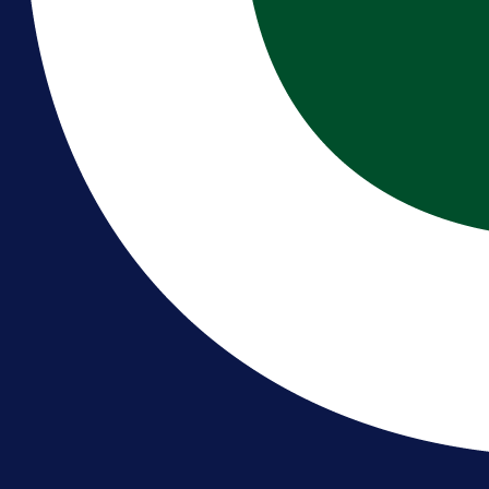
A Selekcija
Reprezentativac BiH bi mogao
postati novo pojačanje Hajduka!
1 dan 17 h