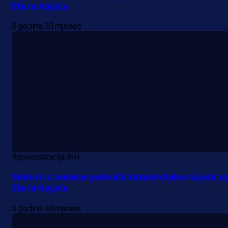
Elvira Koljića
5 godina 10 mjesec
Reprezentacija BiH
Snimci iz bolnice potvrdili katastrofalne vijesti z
Elvira Koljića
5 godina 10 mjesec