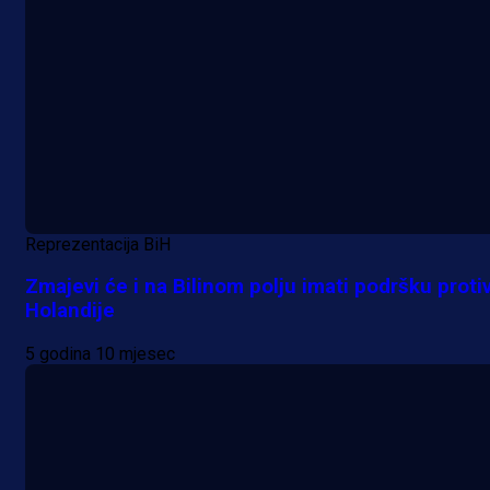
Reprezentacija BiH
Zmajevi će i na Bilinom polju imati podršku proti
Holandije
5 godina 10 mjesec