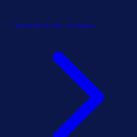
1
...
304
305
306
307
308
...
335
Sljedeća