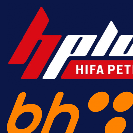
Promo vijesti
MrBit: Isprati kvalifikacije za elitn
evropska takmičenja i preuzmi
bonus dobrodošlice!
18 h 28 min