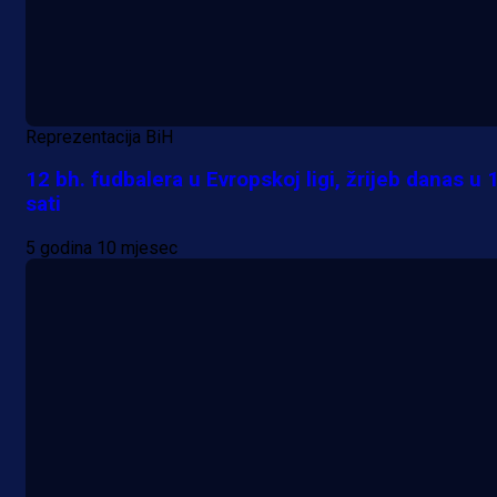
Reprezentacija BiH
12 bh. fudbalera u Evropskoj ligi, žrijeb danas u 
sati
5 godina 10 mjesec