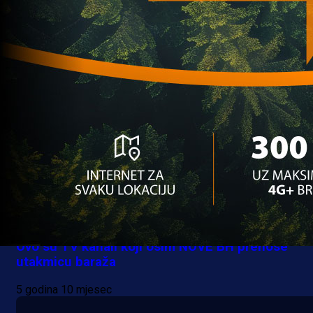
turski klub!
5 godina 10 mjesec
Reprezentacija BiH
Ovo su TV kanali koji osim NOVE BH prenose
utakmicu baraža
5 godina 10 mjesec