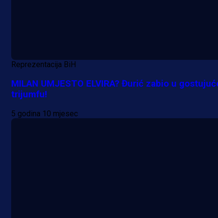
Reprezentacija BiH
MILAN UMJESTO ELVIRA? Đurić zabio u gostuju
trijumfu!
5 godina 10 mjesec