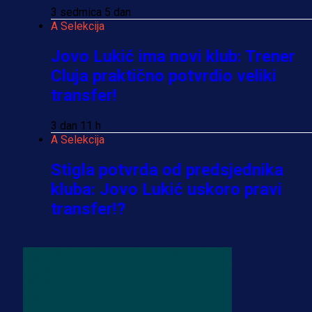
3 sedmica 5 dan
A Selekcija
Jovo Lukić ima novi klub: Trener
Cluja praktično potvrdio veliki
transfer!
3 dan 11 h
A Selekcija
Stigla potvrda od predsjednika
kluba: Jovo Lukić uskoro pravi
transfer!?
3 sedmica 4 dan
A Selekcija
Zmajevi dobili veliko pojačanje:
Fudbaler Olympiacosa želi obući