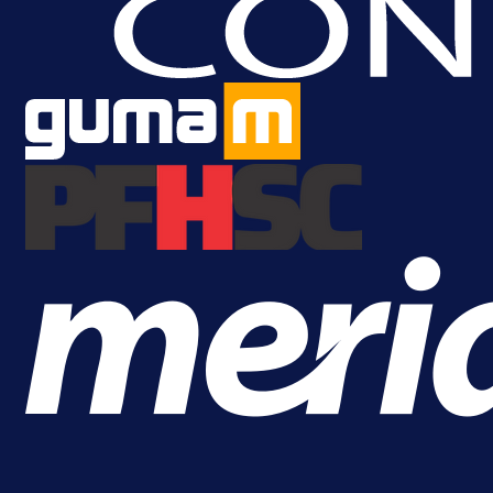
A Selekcija
Lukić seli u Bundesligu? Dva
njemačka kluba krenula po bh.
reprezentativca!
1 dan 17 h