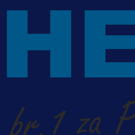
Da li je selektor zadovoljan: Evo š
je Barbarez rekao o transferu
Alajbegovića u Juventus!
1 dan 17 h