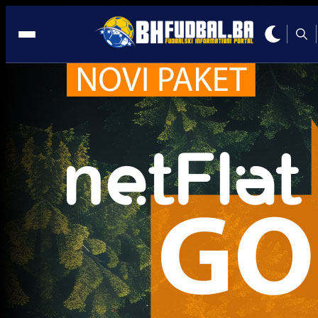
Reprezentacija BiH
Reprezentacija BiH
IZNENADNI TRANSFER: Armin Hodžić potpisao z