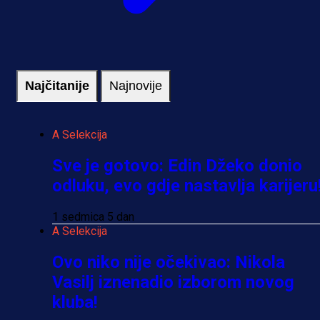
Najčitanije
Najnovije
A Selekcija
Sve je gotovo: Edin Džeko donio
odluku, evo gdje nastavlja karijeru
1 sedmica 5 dan
A Selekcija
Ovo niko nije očekivao: Nikola
Vasilj iznenadio izborom novog
kluba!