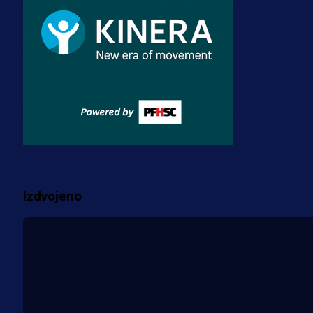
dres BiH!
3 sedmica 3 dan
Premijer liga BiH
Misimović priveden: SIPA ga tereti
za pranje novca, pretresaju
prostorije FK Borac!
1 sedmica 6 dan
Više vijesti
Izdvojeno