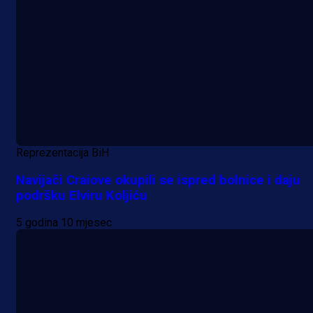
Reprezentacija BiH
Navijači Craiove okupili se ispred bolnice i daju
podršku Elviru Koljiću
5 godina 10 mjesec