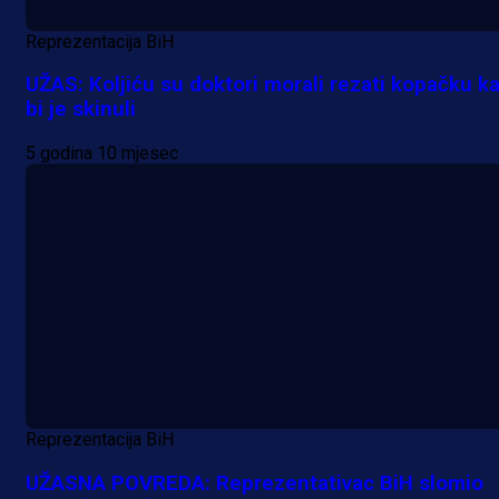
Reprezentacija BiH
UŽAS: Koljiću su doktori morali rezati kopačku k
bi je skinuli
5 godina 10 mjesec
Reprezentacija BiH
UŽASNA POVREDA: Reprezentativac BiH slomio