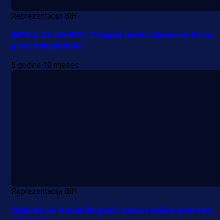
Reprezentacija BiH
BITKA ZA KARTE: Zmajevi protiv Sjeverne Irske
pred navijačima?!
5 godina 10 mjesec
Reprezentacija BiH
Oglasio se Asmir Begović nakon teške povrede