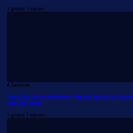
1 godina 1 mjesec
A Selekcija
Rado bih bio na njihovom mjestu, Barbarez donio
energiju timu
1 godina 1 mjesec