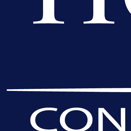
A Selekcija
Lukić seli u Bundesligu? Dva