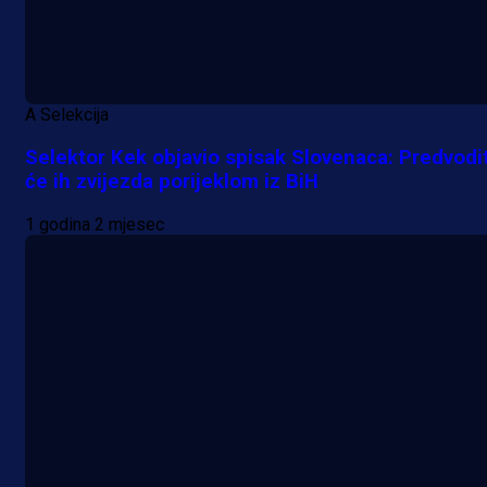
A Selekcija
Selektor Kek objavio spisak Slovenaca: Predvodi
će ih zvijezda porijeklom iz BiH
1 godina 2 mjesec