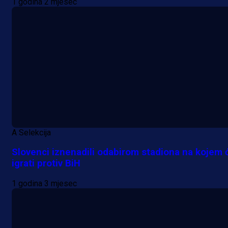
1 godina 2 mjesec
A Selekcija
Slovenci iznenadili odabirom stadiona na kojem 
igrati protiv BiH
1 godina 3 mjesec