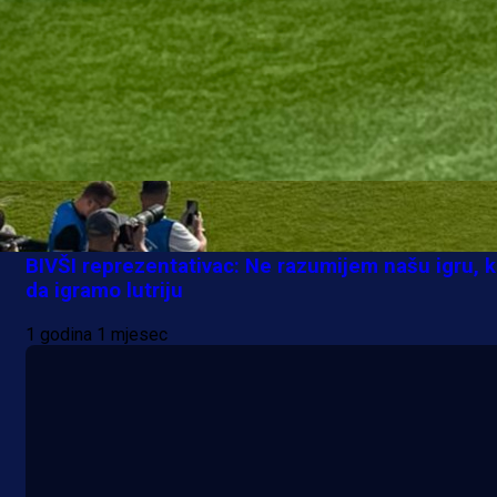
A Selekcija
BIVŠI reprezentativac: Ne razumijem našu igru, 
da igramo lutriju
1 godina 1 mjesec