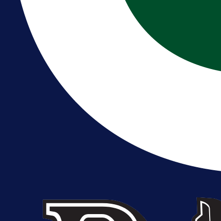
A Selekcija
Reprezentativac BiH bi mogao
postati novo pojačanje Hajduka!
1 dan 12 h