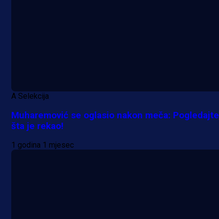
A Selekcija
Muharemović se oglasio nakon meča: Pogledajte
šta je rekao!
1 godina 1 mjesec