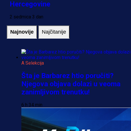
Hercegovine
2 sedmica 3 dan
Najnovije
Najčitanije
A Selekcija
Šta je Barbarez htio poručiti?
Njegova objava dolazi u veoma
zanimljivom trenutku!
6 h 34 min