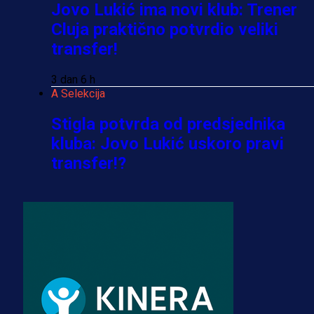
Jovo Lukić ima novi klub: Trener
Cluja praktično potvrdio veliki
transfer!
3 dan 6 h
A Selekcija
Stigla potvrda od predsjednika
kluba: Jovo Lukić uskoro pravi
transfer!?
3 sedmica 4 dan
A Selekcija
Zmajevi dobili veliko pojačanje:
Fudbaler Olympiacosa želi obući
dres BiH!
3 sedmica 3 dan