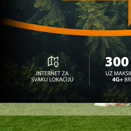
8 mjesec 1 sedmica
A Selekcija
Barbarezovi miljenici: Samo su ova trojica igrala
svaku utakmicu!
1 godina 1 mjesec