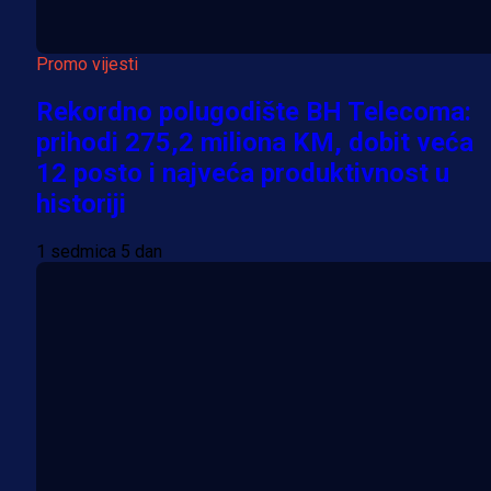
Promo vijesti
Rekordno polugodište BH Telecoma:
prihodi 275,2 miliona KM, dobit veća
12 posto i najveća produktivnost u
historiji
1 sedmica 5 dan