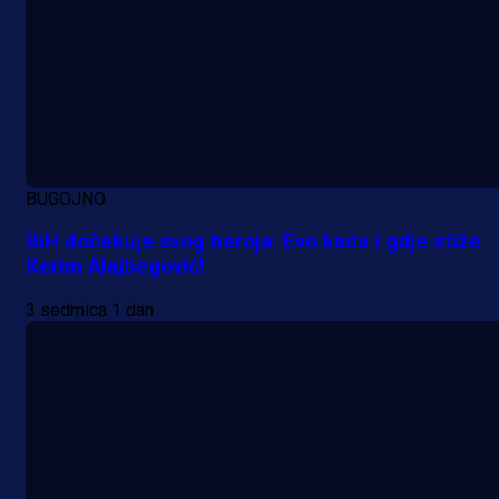
BUGOJNO
BiH dočekuje svog heroja: Evo kada i gdje stiže
Kerim Alajbegović!
A Selekcija
3 sedmica 1 dan
Samed Baždar predstavljen u
novom klubu, nosit će kultni broj
devet!
1 dan 1 h