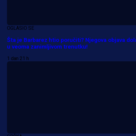
OGLASIO SE
Šta je Barbarez htio poručiti? Njegova objava dol
u veoma zanimljivom trenutku!
1 dan 21 h
Premijer liga BiH
Željo uprkos svim problemima
krenuo pobjedom: Plavi slavili na
Grbavici!
21 h 14 min