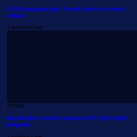
II ESG nagradna igra "Smart pokloni za smart
odluke"
2 sedmica 4 dan
PROMO
Meridianbet zvanični sponzor UFC Fight Night
Belgrade
2 sedmica 5 dan