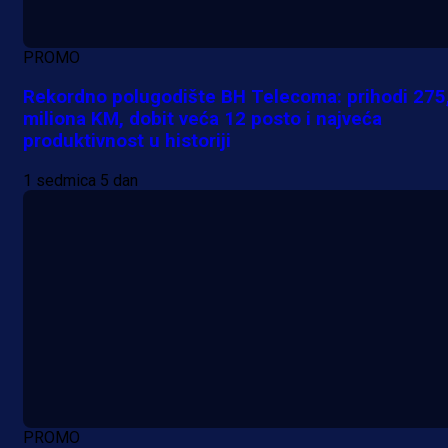
PROMO
Rekordno polugodište BH Telecoma: prihodi 275
miliona KM, dobit veća 12 posto i najveća
produktivnost u historiji
1 sedmica 5 dan
PROMO