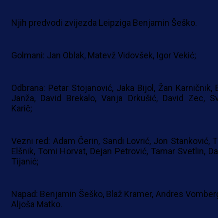
Njih predvodi zvijezda Leipziga Benjamin Šeško.
Golmani: Jan Oblak, Matevž Vidovšek, Igor Vekić;
Odbrana: Petar Stojanović, Jaka Bijol, Žan Karničnik, E
Janža, David Brekalo, Vanja Drkušić, David Zec, S
Karič;
Vezni red: Adam Čerin, Sandi Lovrić, Jon Stanković, T
Elšnik, Tomi Horvat, Dejan Petrović, Tamar Svetlin, Da
Tijanić;
Napad: Benjamin Šeško, Blaž Kramer, Andres Vomberg
Aljoša Matko.