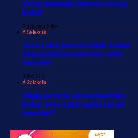
Vasilj iznenadio izborom novog
kluba!
3 sedmica 6 dan
A Selekcija
Jovo Lukić ima novi klub: Trener
Cluja praktično potvrdio veliki
transfer!
4 dan 21 h
A Selekcija
Stigla potvrda od predsjednika
kluba: Jovo Lukić uskoro pravi
transfer!?
3 sedmica 6 dan
A Selekcija