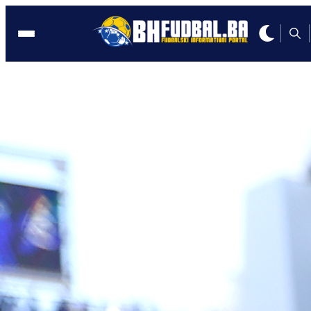
SLOVENIJA
19:54, 21.05.2025
Selektor Kek objavio spisak Slovenaca
Predvodit će ih zvijezda porijeklom iz
BiH