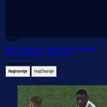
PROMO
MrBit: Registruj se i isprati finale Svjetskog
prvenstva uz bonus dobrodošlice
2 sedmica 6 dan
Najnovije
Najčitanije