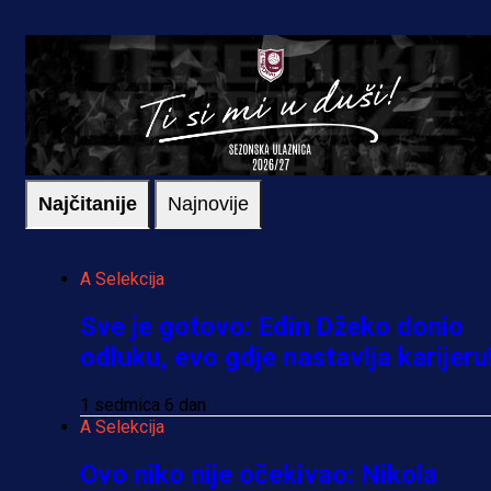
Najčitanije
Najnovije
A Selekcija
Sve je gotovo: Edin Džeko donio
odluku, evo gdje nastavlja karijeru
1 sedmica 6 dan
A Selekcija
Ovo niko nije očekivao: Nikola