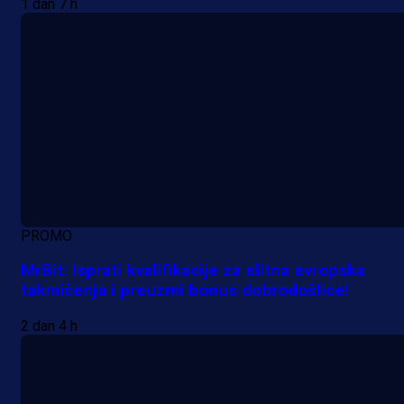
1 dan 7 h
PROMO
MrBit: Isprati kvalifikacije za elitna evropska
takmičenja i preuzmi bonus dobrodošlice!
2 dan 4 h