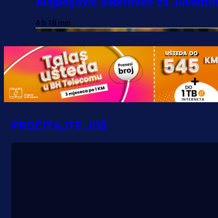
Alajbegović debitovao za Juventu
4 h 18 min
PROČITAJTE JOŠ