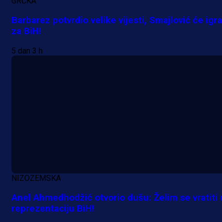
GRČKA
Barbarez potvrdio velike vijesti, Smajlović će igra
za BiH!
5 dan 3 h
NIZOZEMSKA
Anel Ahmedhodžić otvorio dušu: Želim se vratiti 
reprezentaciju BiH!