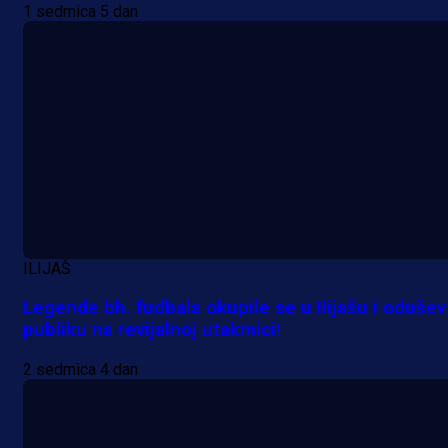
1 sedmica 5 dan
Premijer liga BiH
Grbavica se prisjetila Izeta Nanića
ILIJAŠ
Manijaci razvili posebnu parolu!
Legende bh. fudbala okupile se u Ilijašu i odušev
publiku na revijalnoj utakmici!
22 h 2 min
2 sedmica 4 dan