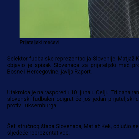
Prijateljski mečevi
Selektor fudbalske reprezentacija Slovenije, Matjaž K
objavio je spisak Slovenaca za prijateljski meč pro
Bosne i Hercegovine, javlja Raport.
Utakmica je na rasporedu 10. juna u Celju. Tri dana ran
slovenski fudbaleri odigrat će još jedan prijateljski d
protiv Luksemburga.
Šef stručnog štaba Slovenaca, Matjaž Kek, odlučio se
sljedeće reprezentativce.