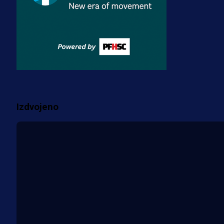
Premijer liga BiH
Misimović priveden: SIPA ga tereti
za pranje novca, pretresaju
prostorije FK Borac!
1 sedmica 6 dan
Više vijesti
Izdvojeno