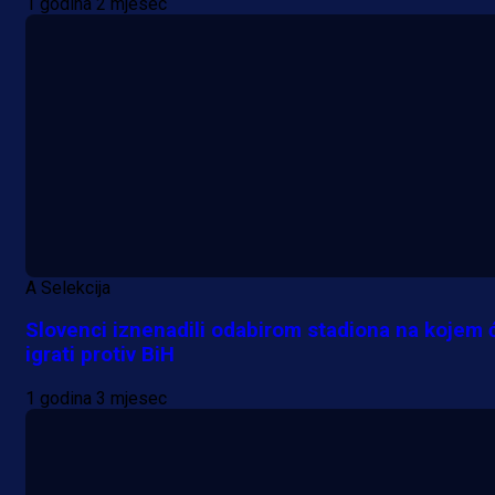
1 godina 2 mjesec
A Selekcija
Slovenci iznenadili odabirom stadiona na kojem 
igrati protiv BiH
1 godina 3 mjesec