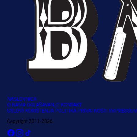
NASLOVNICA
O NAMA
OGLAŠAVANJE
KONTAKT
A Selekcija
USLOVI KORIŠTENJA
POLITIKA PRIVATNOSTI
IMPRESSU
Brat Kerima Alajbegovića pozvan 
Copyright 2011-2026
reprezentaciju Njemačke!