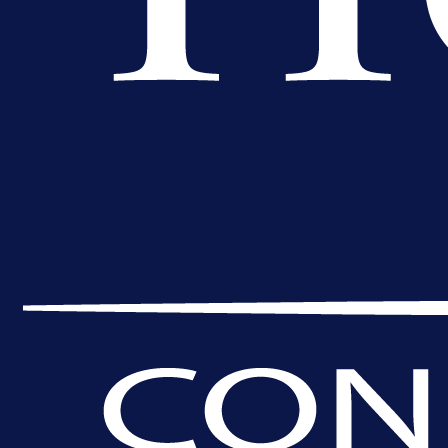
A Selekcija
Lukić seli u Bundesligu? Dva