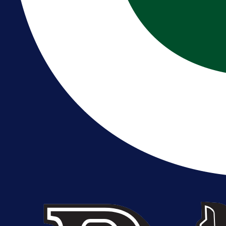
A Selekcija
Reprezentativac BiH bi mogao
postati novo pojačanje Hajduka!
1 dan 12 h