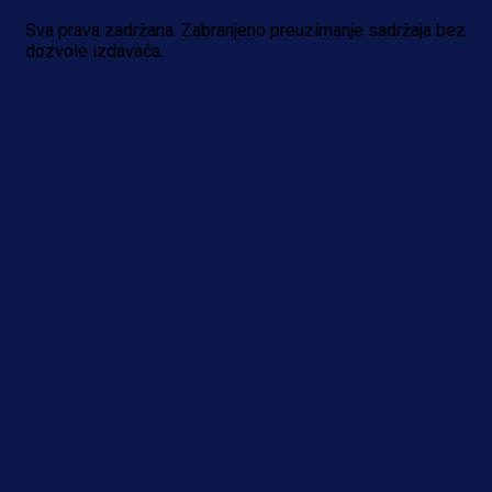
1 dan 12 h
Sva prava zadržana. Zabranjeno preuzimanje sadržaja bez
dozvole izdavača.
Više vijesti