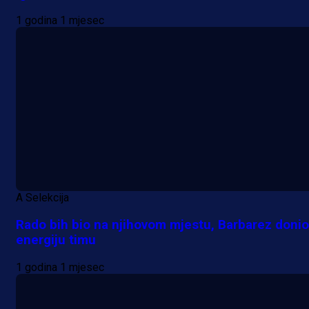
1 godina 1 mjesec
A Selekcija
Rado bih bio na njihovom mjestu, Barbarez donio
energiju timu
1 godina 1 mjesec