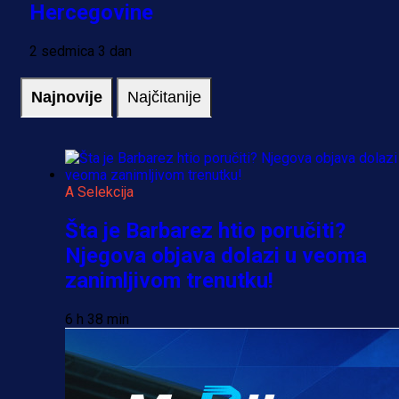
Hercegovine
2 sedmica 3 dan
Najnovije
Najčitanije
A Selekcija
Šta je Barbarez htio poručiti?
Njegova objava dolazi u veoma
zanimljivom trenutku!
6 h 38 min