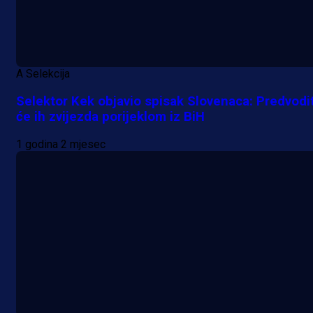
A Selekcija
Selektor Kek objavio spisak Slovenaca: Predvodi
će ih zvijezda porijeklom iz BiH
1 godina 2 mjesec