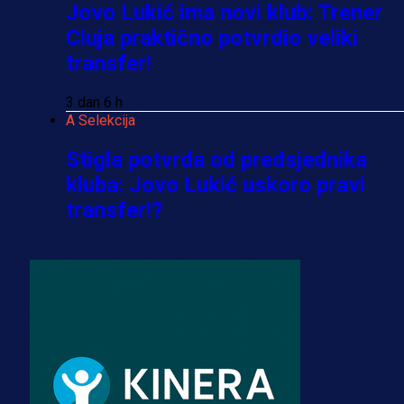
Jovo Lukić ima novi klub: Trener
Cluja praktično potvrdio veliki
transfer!
3 dan 6 h
A Selekcija
Stigla potvrda od predsjednika
kluba: Jovo Lukić uskoro pravi
transfer!?
3 sedmica 4 dan
A Selekcija
Zmajevi dobili veliko pojačanje:
Fudbaler Olympiacosa želi obući
dres BiH!
3 sedmica 3 dan