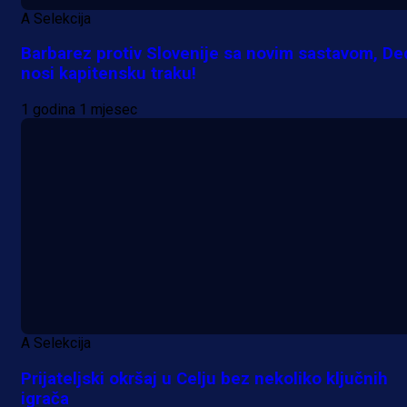
A Selekcija
Barbarez protiv Slovenije sa novim sastavom, De
nosi kapitensku traku!
1 godina 1 mjesec
A Selekcija
Prijateljski okršaj u Celju bez nekoliko ključnih
igrača