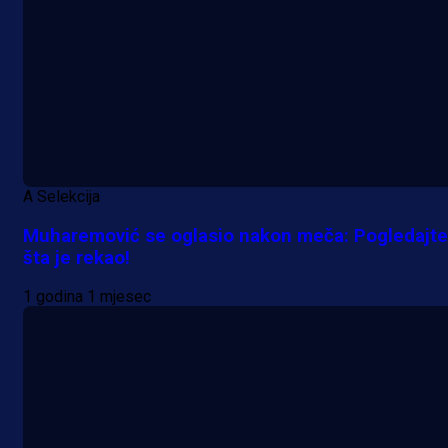
A Selekcija
Muharemović se oglasio nakon meča: Pogledajte
šta je rekao!
1 godina 1 mjesec