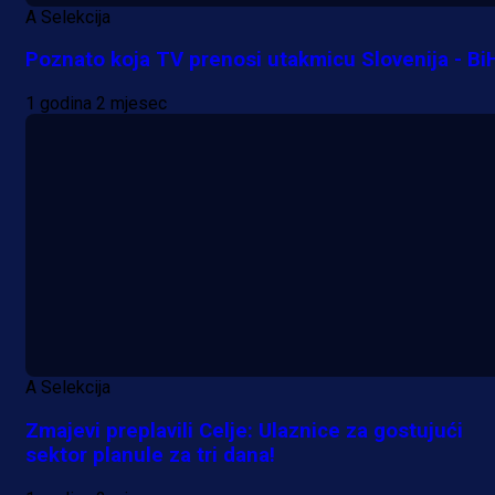
A Selekcija
Poznato koja TV prenosi utakmicu Slovenija - Bi
1 godina 2 mjesec
A Selekcija
Zmajevi preplavili Celje: Ulaznice za gostujući
sektor planule za tri dana!