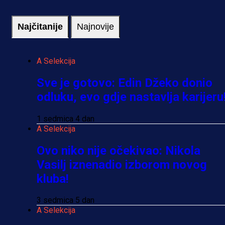
Najčitanije
Najnovije
A Selekcija
Sve je gotovo: Edin Džeko donio
odluku, evo gdje nastavlja karijeru
1 sedmica 4 dan
A Selekcija
Ovo niko nije očekivao: Nikola
Vasilj iznenadio izborom novog
kluba!
3 sedmica 5 dan
A Selekcija