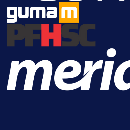
njemačka kluba krenula po bh.
reprezentativca!
1 dan 12 h