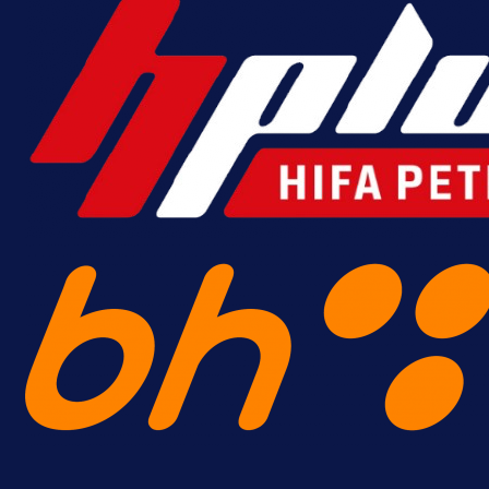
MrBit: Isprati kvalifikacije za elitn
evropska takmičenja i preuzmi
bonus dobrodošlice!
14 h 54 sekunda