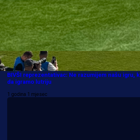
A Selekcija
BIVŠI reprezentativac: Ne razumijem našu igru, 
da igramo lutriju
1 godina 1 mjesec