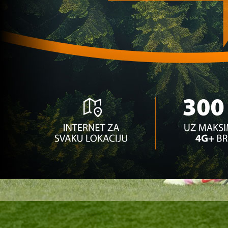
8 mjesec 1 sedmica
A Selekcija
Barbarezovi miljenici: Samo su ova trojica igrala
svaku utakmicu!
1 godina 1 mjesec