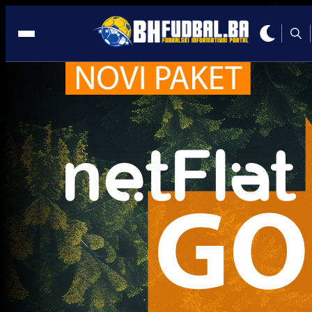
SLOVENIJA
A Selekcija
Mladi Zmaj: Srce mi je reklo da igram za BiH!