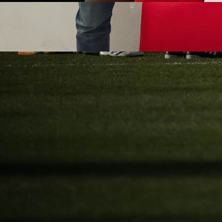
Futsal
ŠOKANTNE OPTUŽBE IZ VELIKE KLADUŠE: Nudili 
1 godina 2 mjesec