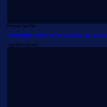
Premijer liga BiH
GOSPODSKI POTEZ: GOŠK oduševio sve muslim
1 godina 5 mjesec