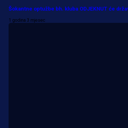
Šokantne optužbe bh. kluba ODJEKNUT će drž
1 godina 3 mjesec