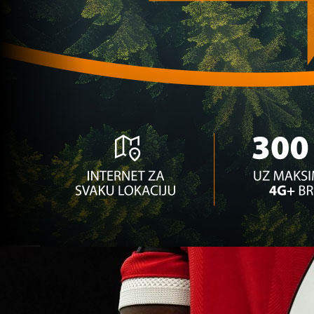
Premijer liga BiH
ZVANIČNO: Karamarko napustio Željezničar i karij
6 mjesec 5 h