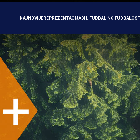
NAJNOVIJE
REPREZENTACIJA
BH. FUDBAL
INO FUDBAL
OST