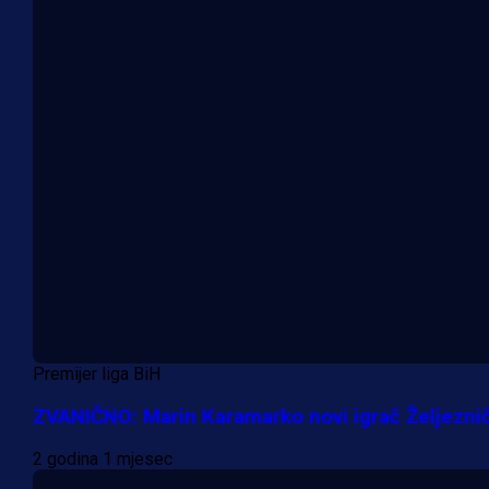
Premijer liga BiH
ZVANIČNO: Marin Karamarko novi igrač Željeznič
2 godina 1 mjesec