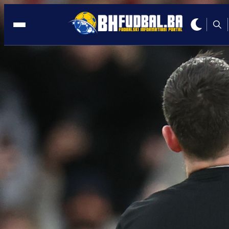
OTOK
14:08, 21.03.2023
Sve engleske lige pravit će pauzu da s
igrači iftare!
Autor:
BHFudbal.ba