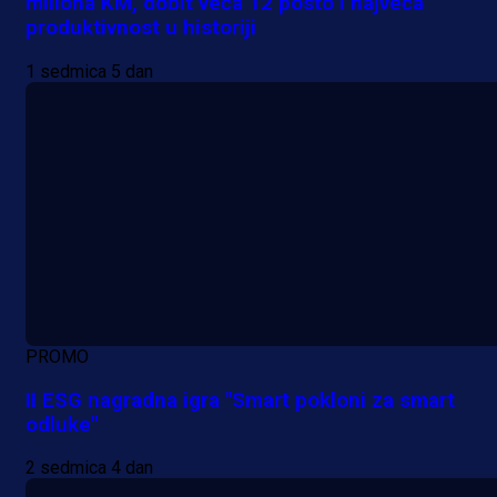
miliona KM, dobit veća 12 posto i najveća
produktivnost u historiji
1 sedmica 5 dan
PROMO
II ESG nagradna igra "Smart pokloni za smart
odluke"
2 sedmica 4 dan