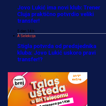
Jovo Lukić ima novi klub: Trener
Cluja praktično potvrdio veliki
transfer!
5 dan 14 h
A Selekcija
Stigla potvrda od predsjednika
kluba: Jovo Lukić uskoro pravi
transfer!?
3 sedmica 6 dan
A Selekcija
Zmajevi dobili veliko pojačanje:
Fudbaler Olympiacosa želi obući
dres BiH!