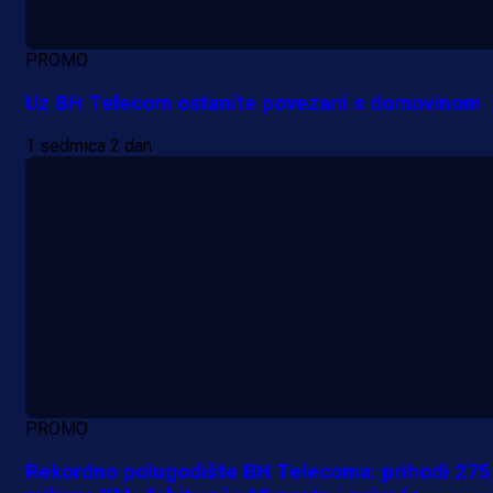
PROMO
Uz BH Telecom ostanite povezani s domovinom
1 sedmica 2 dan
PROMO
Rekordno polugodište BH Telecoma: prihodi 275