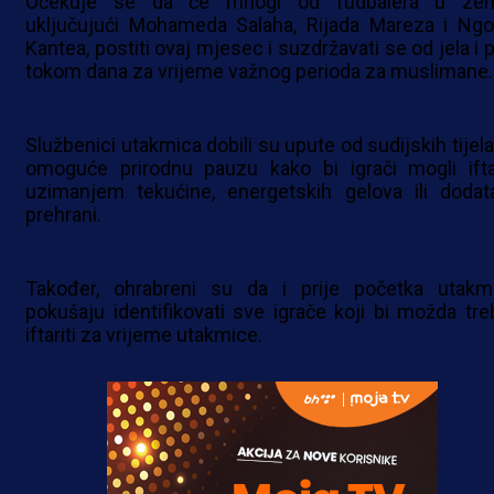
Očekuje se da će mnogi od fudbalera u zeml
uključujući Mohameda Salaha, Rijada Mareza i Ngo
Kantea, postiti ovaj mjesec i suzdržavati se od jela i 
tokom dana za vrijeme važnog perioda za muslimane.
Službenici utakmica dobili su upute od sudijskih tijela
omoguće prirodnu pauzu kako bi igrači mogli iftar
uzimanjem tekućine, energetskih gelova ili dodat
prehrani.
Također, ohrabreni su da i prije početka utakm
pokušaju identifikovati sve igrače koji bi možda treb
iftariti za vrijeme utakmice.