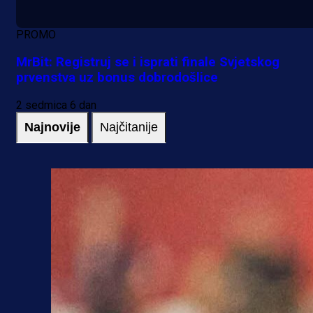
PROMO
MrBit: Registruj se i isprati finale Svjetskog
prvenstva uz bonus dobrodošlice
2 sedmica 6 dan
Najnovije
Najčitanije