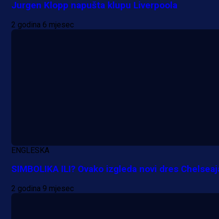
Jurgen Klopp napušta klupu Liverpoola
15 h 1 min
2 godina 6 mjesec
ENGLESKA
SIMBOLIKA ILI? Ovako izgleda novi dres Chelseaj
2 godina 9 mjesec