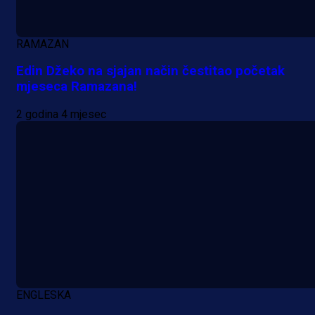
RAMAZAN
Edin Džeko na sjajan način čestitao početak
mjeseca Ramazana!
2 godina 4 mjesec
A Selekcija
Sjajna završnica bivšeg Zmaja:
Pogledajte gol Kenana Kodre prot
ENGLESKA
Real Madrida!