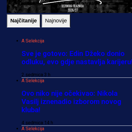
Najčitanije
Najnovije
A Selekcija
Sve je gotovo: Edin Džeko donio
odluku, evo gdje nastavlja karijeru
2 sedmica 3 h
A Selekcija
Ovo niko nije očekivao: Nikola
Vasilj iznenadio izborom novog
kluba!
4 sedmica 14 h
A Selekcija