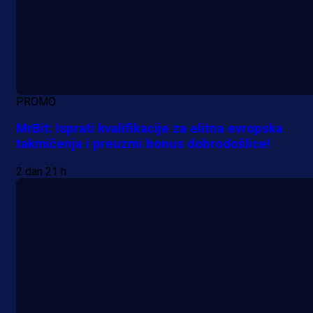
PROMO
MrBit: Isprati kvalifikacije za elitna evropska
takmičenja i preuzmi bonus dobrodošlice!
2 dan 21 h