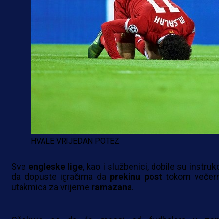
HVALE VRIJEDAN POTEZ
Sve
engleske
lige
, kao i službenici, dobile su instruk
da dopuste igračima da
prekinu
post
tokom večern
utakmica za vrijeme
ramazana
.