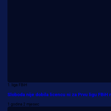
1. liga FBiH
Sloboda nije dobila licencu ni za Prvu ligu FBiH 
1 godina 2 mjesec