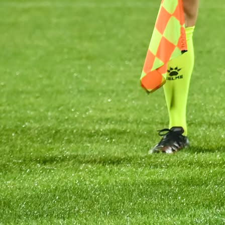
Niže lige
(VIDEO) Haos u Tuzli: Žestoka tučnjava juniora 
5 mjesec 6 dan