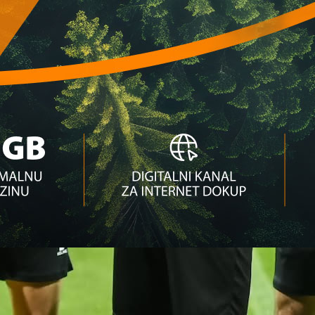
oštetio GOŠK iz Gabele