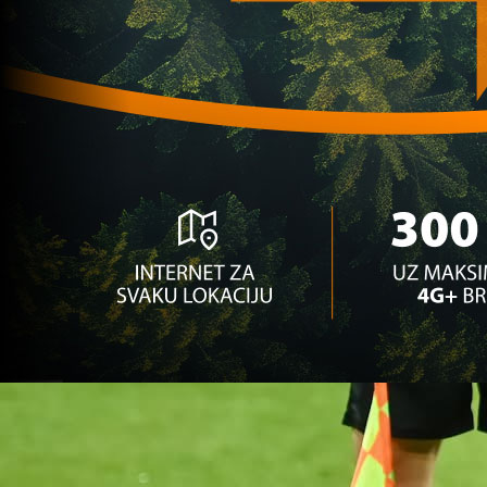
1. liga FBiH
Sudija Senad Heljić unakazio utakmicu i teško 
4 mjesec 2 dan