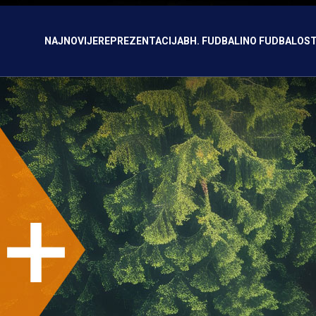
NAJNOVIJE
REPREZENTACIJA
BH. FUDBAL
INO FUDBAL
OST