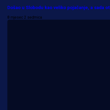
Došao u Slobodu kao veliko pojačanje, a sada oti
8 mjesec 2 sedmica