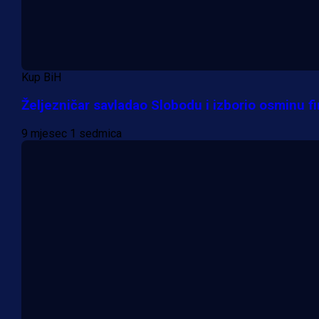
Kup BiH
Željezničar savladao Slobodu i izborio osminu fi
9 mjesec 1 sedmica