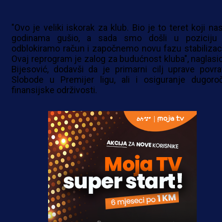
"Ovo je veliki iskorak za klub. Bio je to teret koji na
godinama gušio, a sada smo došli u poziciju
odblokiramo račun i započnemo novu fazu stabilizaci
Ovaj reprogram je zalog za budućnost kluba", naglasio
Bijesović, dodavši da je primarni cilj uprave povra
Slobode u Premijer ligu, ali i osiguranje dugoro
finansijske održivosti.