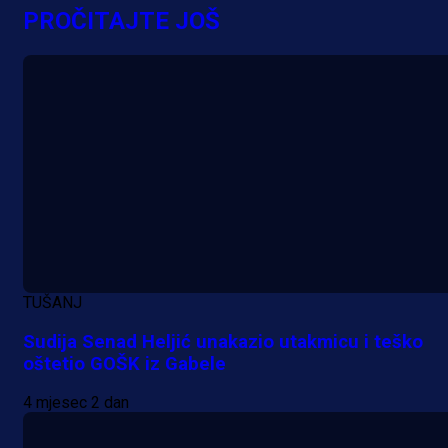
PROČITAJTE JOŠ
TUŠANJ
Sudija Senad Heljić unakazio utakmicu i teško
oštetio GOŠK iz Gabele
4 mjesec 2 dan