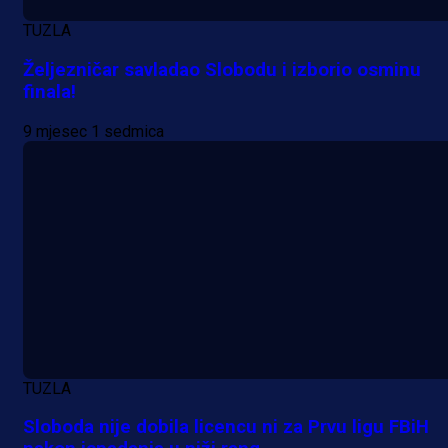
TUZLA
Željezničar savladao Slobodu i izborio osminu
finala!
9 mjesec 1 sedmica
TUZLA
Sloboda nije dobila licencu ni za Prvu ligu FBiH