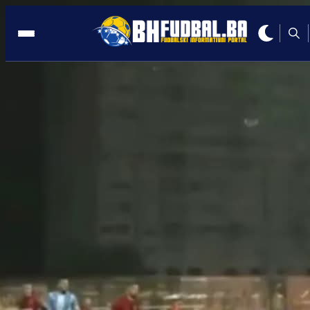
TUŠANJ
06:48, 15.07.2025
U Tuzlu stižu vedriji dani: Sloboda
oslobođena 7 miliona KM duga
Autor:
Redakcija