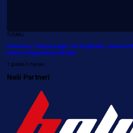
A Selekcija
TUŠANJ
Kakva partija Omerovića: Postiga
Sramota s Tušnja stigla i do Engleske, čuveni lis
dva gola za samo tri minute!
pisao o Gigovićevoj lakrdiji
13 h 49 min
1 godina 3 mjesec
Naši Partneri