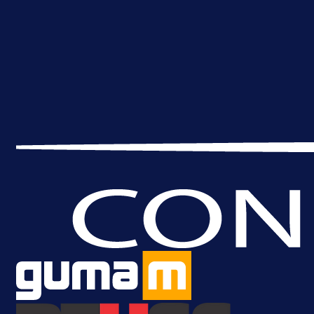
Muharemović se ozbiljno nameće 
Leedsu: Nova dobra partija bh.
reprezentativca!
14 h 5 min