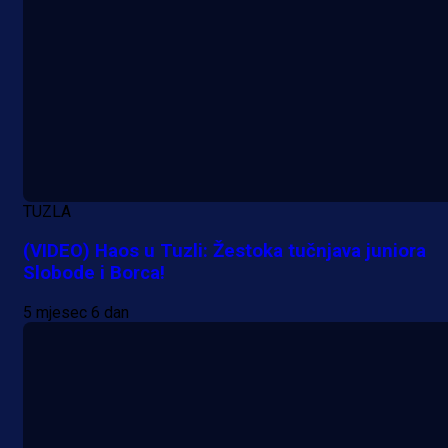
TUZLA
(VIDEO) Haos u Tuzli: Žestoka tučnjava juniora
Slobode i Borca!
5 mjesec 6 dan