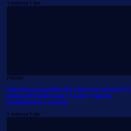
1 sedmica 1 dan
PROMO
Rekordno polugodište BH Telecoma: prihodi 275
miliona KM, dobit veća 12 posto i najveća
produktivnost u historiji
1 sedmica 5 dan