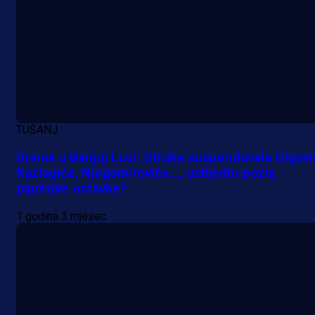
TUŠANJ
Drama u Banjoj Luci: Struka suspendovala Gigovi
Kazlagića, Njegomirovića..., uslijedio poziv,
pljuštale ostavke?
1 godina 3 mjesec