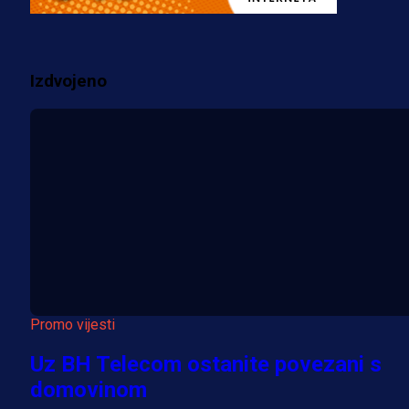
prostorije FK Borac!
2 sedmica 1 dan
Izdvojeno
Više vijesti
Promo vijesti
Uz BH Telecom ostanite povezani s
domovinom