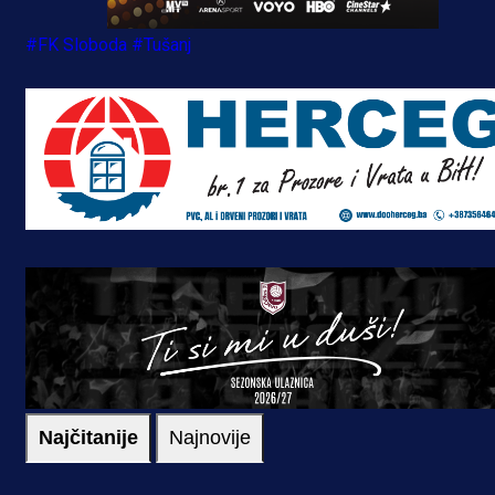
#FK Sloboda
#Tušanj
Najčitanije
Najnovije