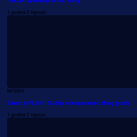
nakon ispadanja u niži rang
1 godina 2 mjesec
A Selekcija
Sjajna završnica bivšeg Zmaja:
Pogledajte gol Kenana Kodre prot
NFSBIH
Real Madrida!
Samo u PLBiH: Sudija otkazao meč zbog posla
12 h 40 min
1 godina 2 mjesec