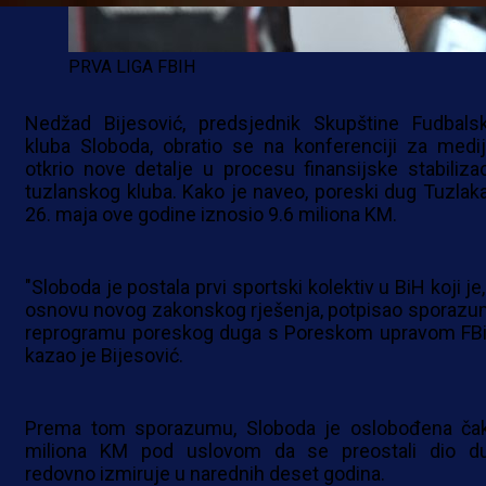
PRVA LIGA FBIH
Nedžad Bijesović, predsjednik Skupštine Fudbals
kluba Sloboda, obratio se na konferenciji za medij
otkrio nove detalje u procesu finansijske stabilizac
tuzlanskog kluba. Kako je naveo, poreski dug Tuzlaka
26. maja ove godine iznosio 9.6 miliona KM.
"Sloboda je postala prvi sportski kolektiv u BiH koji je
osnovu novog zakonskog rješenja, potpisao sporazu
reprogramu poreskog duga s Poreskom upravom FBi
kazao je Bijesović.
Prema tom sporazumu, Sloboda je oslobođena ča
miliona KM pod uslovom da se preostali dio d
redovno izmiruje u narednih deset godina.