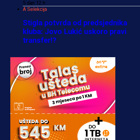
5 dan 12 h
A Selekcija
Stigla potvrda od predsjednika
kluba: Jovo Lukić uskoro pravi
transfer!?
3 sedmica 6 dan
A Selekcija
Zmajevi dobili veliko pojačanje:
Fudbaler Olympiacosa želi obući
dres BiH!
3 sedmica 5 dan
Premijer liga BiH
Misimović priveden: SIPA ga tereti
za pranje novca, pretresaju