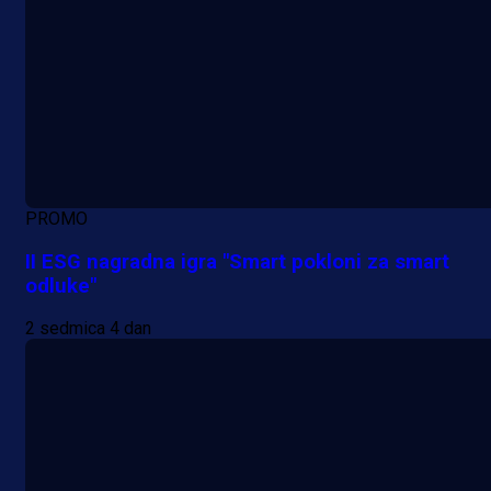
PROMO
II ESG nagradna igra "Smart pokloni za smart
odluke"
2 sedmica 4 dan