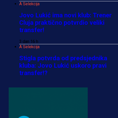
A Selekcija
Jovo Lukić ima novi klub: Trener
Cluja praktično potvrdio veliki
transfer!
3 dan 16 h
A Selekcija
Stigla potvrda od predsjednika
kluba: Jovo Lukić uskoro pravi
transfer!?
3 sedmica 4 dan
A Selekcija
Zmajevi dobili veliko pojačanje:
Fudbaler Olympiacosa želi obući
dres BiH!