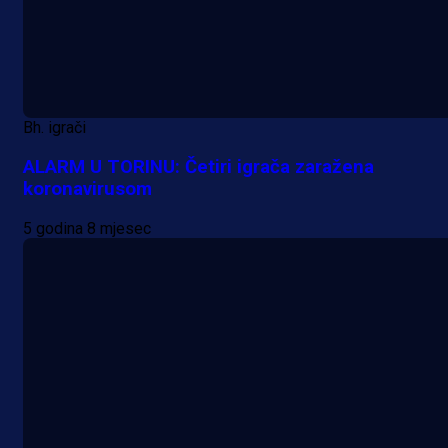
Bh. igrači
ALARM U TORINU: Četiri igrača zaražena
koronavirusom
5 godina 8 mjesec