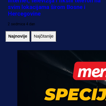
Internet, televizija i fiksni telefon na
svim lokacijama širom Bosne i
Hercegovine
2 sedmica 4 dan
Najnovije
Najčitanije