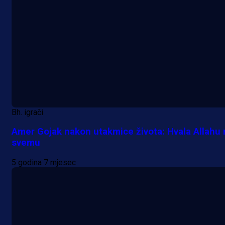
Bh. igrači
Amer Gojak nakon utakmice života: Hvala Allahu 
svemu
5 godina 7 mjesec