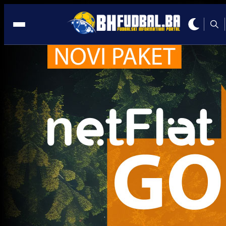
Torino
Bh. igrači
Rade Krunić uključen u razmjenu igrača koju prav