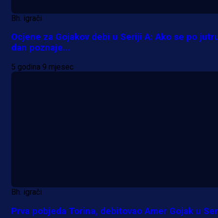
Bh. igrači
Ocjene za Gojakov debi u Seriji A: Ako se po jutr
dan poznaje...
5 godina 9 mjesec
Bh. igrači
Prva pobjeda Torina, debitovao Amer Gojak u Seri