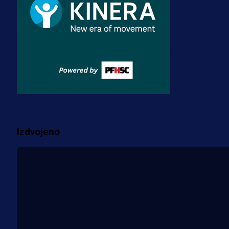
3 sedmica 3 dan
Premijer liga BiH
Misimović priveden: SIPA ga tereti
za pranje novca, pretresaju
prostorije FK Borac!
2 sedmica 1 h
Više vijesti
Izdvojeno