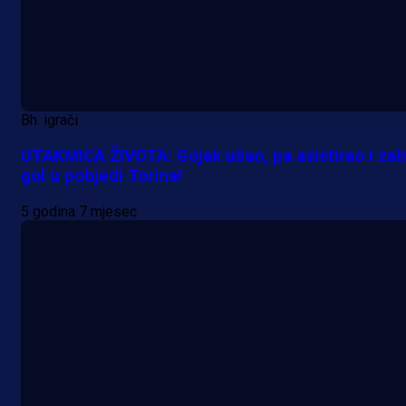
Bh. igrači
UTAKMICA ŽIVOTA: Gojak ušao, pa asistirao i zab
gol u pobjedi Torina!
5 godina 7 mjesec