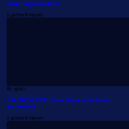
veliki italijanski derbi
5 godina 8 mjesec
Bh. igrači
SJAJNE VIJESTI: Amer Gojak prebolovao
koronavirus
5 godina 8 mjesec