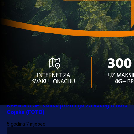
Milan?
5 godina 6 mjesec
Bh. igrači
KRENULO JE: Veliko priznanje za našeg Amera
Gojaka (FOTO)
5 godina 7 mjesec