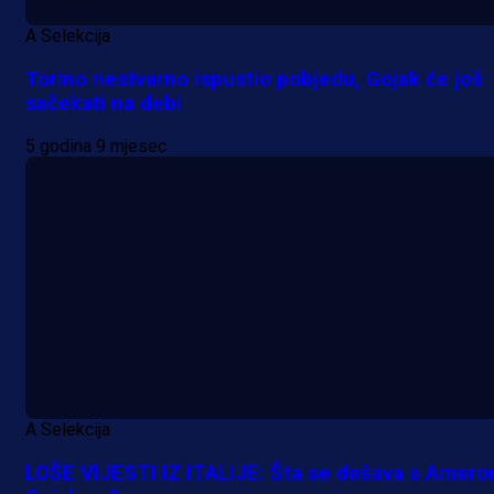
A Selekcija
Torino nestvarno ispustio pobjedu, Gojak će još
sačekati na debi
5 godina 9 mjesec
A Selekcija
LOŠE VIJESTI IZ ITALIJE: Šta se dešava s Amer