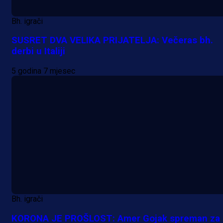
Bh. igrači
SUSRET DVA VELIKA PRIJATELJA: Večeras bh.
derbi u Italiji
5 godina 7 mjesec
Bh. igrači
KORONA JE PROŠLOST: Amer Gojak spreman za