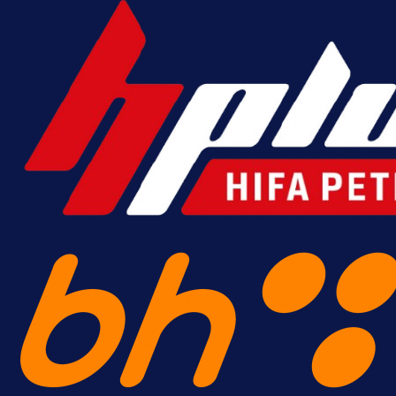
A Selekcija
Šta je Barbarez htio poručiti?
Njegova objava dolazi u veoma
zanimljivom trenutku!
16 h 3 min