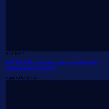
A Selekcija
KAD IDE, IDE: Još jedan reprezentativac BiH
zaražen koronavirusom
5 godina 8 mjesec