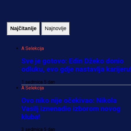
Najčitanije
Najnovije
A Selekcija
Sve je gotovo: Edin Džeko donio
odluku, evo gdje nastavlja karijeru
1 sedmica 5 dan
A Selekcija
Ovo niko nije očekivao: Nikola
Vasilj iznenadio izborom novog
kluba!
3 sedmica 5 dan