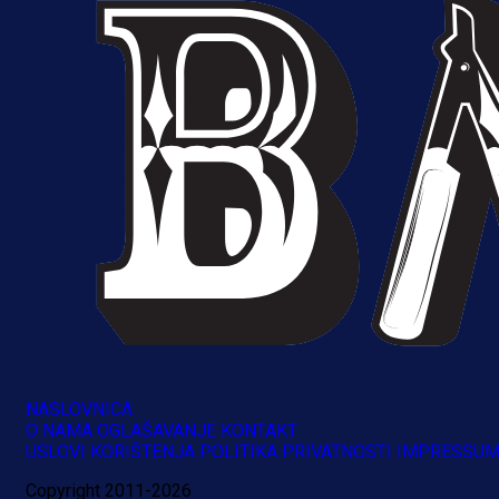
A Selekcija
Reprezentativac BiH bi mogao
NASLOVNICA
postati novo pojačanje Hajduka!
O NAMA
OGLAŠAVANJE
KONTAKT
USLOVI KORIŠTENJA
POLITIKA PRIVATNOSTI
IMPRESSU
1 dan 22 h
Copyright 2011-2026