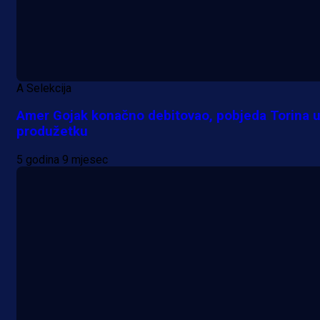
A Selekcija
Amer Gojak konačno debitovao, pobjeda Torina 
produžetku
5 godina 9 mjesec