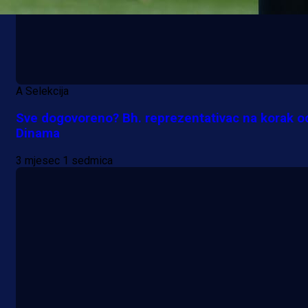
A Selekcija
Sve dogovoreno? Bh. reprezentativac na korak o
Dinama
3 mjesec 1 sedmica