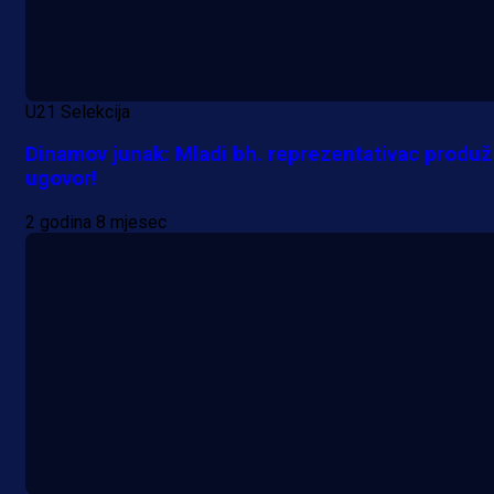
U21 Selekcija
Dinamov junak: Mladi bh. reprezentativac produž
ugovor!
2 godina 8 mjesec