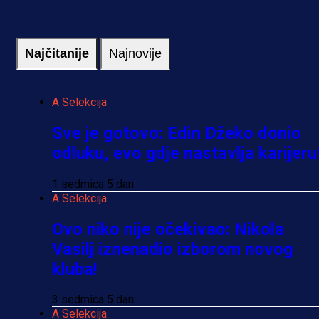
Najčitanije
Najnovije
A Selekcija
Sve je gotovo: Edin Džeko donio
odluku, evo gdje nastavlja karijeru
1 sedmica 5 dan
A Selekcija
Ovo niko nije očekivao: Nikola
Vasilj iznenadio izborom novog
kluba!
3 sedmica 5 dan
A Selekcija