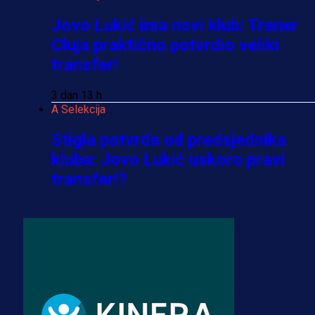
Jovo Lukić ima novi klub: Trener
Cluja praktično potvrdio veliki
transfer!
3 dan 13 h
A Selekcija
Stigla potvrda od predsjednika
kluba: Jovo Lukić uskoro pravi
transfer!?
3 sedmica 4 dan
A Selekcija
Zmajevi dobili veliko pojačanje:
Fudbaler Olympiacosa želi obući
dres BiH!