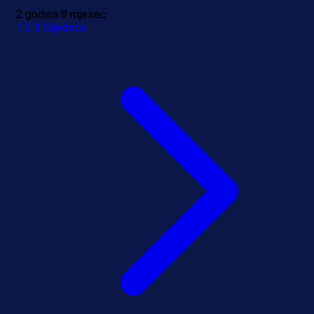
2 godina 8 mjesec
1
2
3
Sljedeća