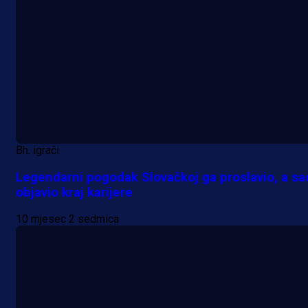
Bh. igrači
Legendarni pogodak Slovačkoj ga proslavio, a sa
objavio kraj karijere
10 mjesec 2 sedmica