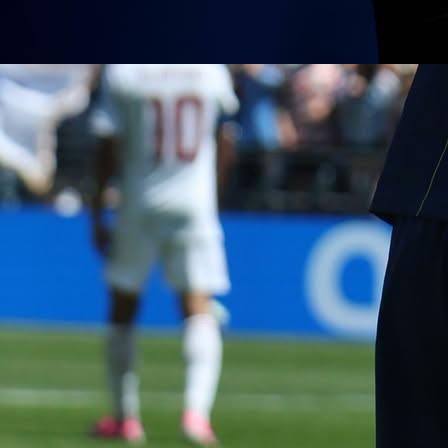
A Selekcija
NEVJEROVATNA ODLUKA: Bh. reprezentativac
izbačen iz ekipe pred finale!
3 mjesec 3 dan