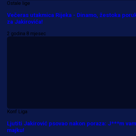
Ostale lige
Večeras utakmica Rijeka - Dinamo, žestoka poru
za Jakirovića!
2 godina 8 mjesec
Konf Liga
Ljutiti Jakirović psovao nakon poraza: J***m va
majku!