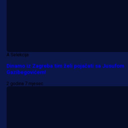
A Selekcija
Dinamo iz Zagreba tim želi pojačati sa Jusufom
Gazibegovićem!
2 godina 7 mjesec