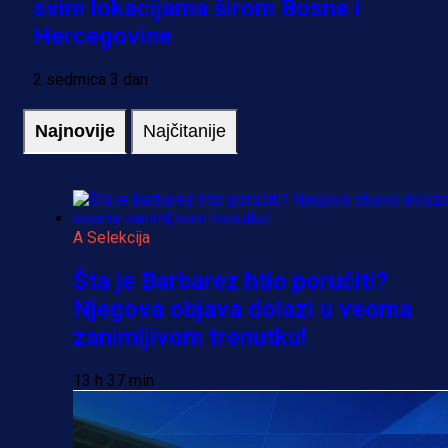
svim lokacijama širom Bosne i
Hercegovine
2 sedmica 3 dan
Najnovije
Najčitanije
A Selekcija
Šta je Barbarez htio poručiti?
Njegova objava dolazi u veoma
zanimljivom trenutku!
13 h 37 min