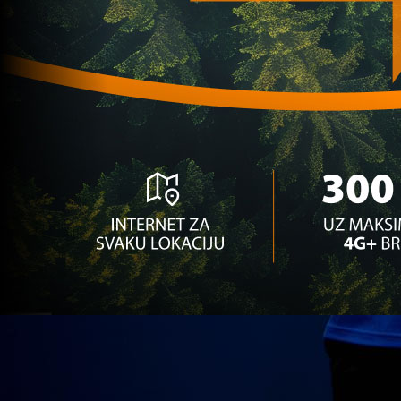
regionalnog velikana!
1 sedmica 6 dan
A Selekcija
Reprezentativac BiH se vraća u klub u kojem je
ponikao?
1 mjesec 17 h