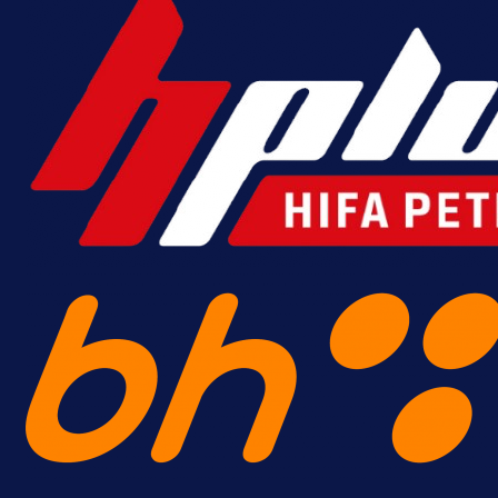
Promo vijesti
MrBit: Isprati kvalifikacije za elitn
evropska takmičenja i preuzmi
bonus dobrodošlice!
20 h 59 min