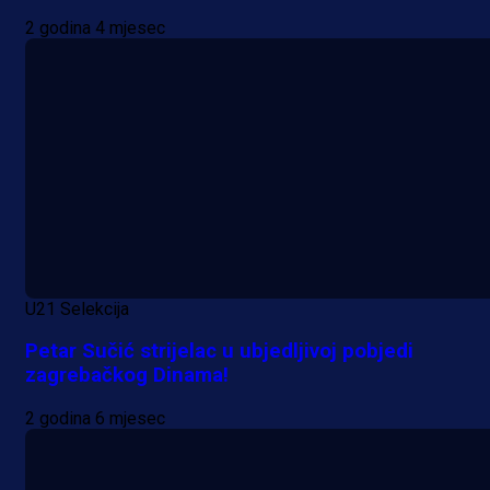
2 godina 4 mjesec
U21 Selekcija
Petar Sučić strijelac u ubjedljivoj pobjedi
zagrebačkog Dinama!
2 godina 6 mjesec