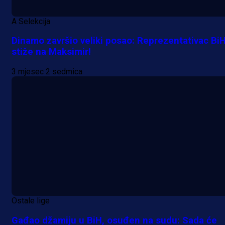
A Selekcija
Dinamo završio veliki posao: Reprezentativac Bi
stiže na Maksimir!
3 mjesec 2 sedmica
Ostale lige
Gađao džamiju u BiH, osuđen na sudu: Sada će