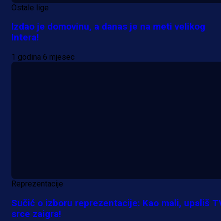
Ostale lige
Izdao je domovinu, a danas je na meti velikog
Intera!
1 godina 6 mjesec
Reprezentacije
Sučić o izboru reprezentacije: Kao mali, upališ TV
srce zaigra!