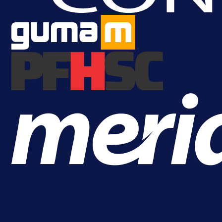
Lukić seli u Bundesligu? Dva
njemačka kluba krenula po bh.
reprezentativca!
1 dan 19 h