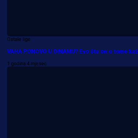
Ostale lige
VAHA PONOVO U DINAMU? Evo šta on o tome kaž
1 godina 4 mjesec