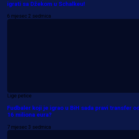
igrati sa Džekom u Schalkeu!
6 mjesec 2 sedmica
Lige petice
Fudbaler koji je igrao u BiH sada pravi transfer o
16 miliona eura?
7 mjesec 3 sedmica