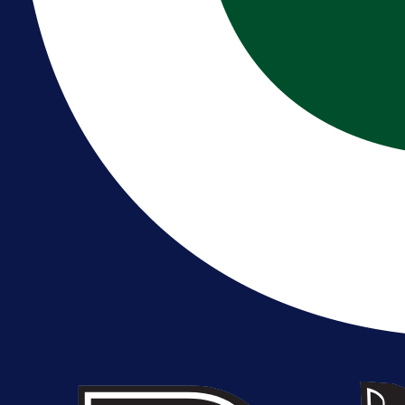
A Selekcija
Reprezentativac BiH bi mogao
postati novo pojačanje Hajduka!
1 dan 19 h