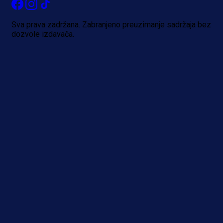
1 dan 19 h
Sva prava zadržana. Zabranjeno preuzimanje sadržaja bez
dozvole izdavača.
Više vijesti