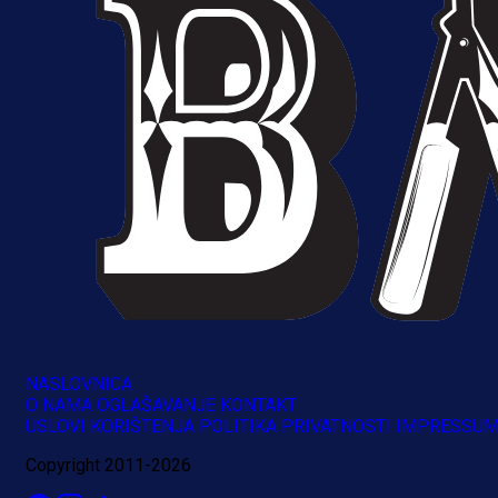
NASLOVNICA
O NAMA
OGLAŠAVANJE
KONTAKT
A Selekcija
USLOVI KORIŠTENJA
POLITIKA PRIVATNOSTI
IMPRESSU
Brat Kerima Alajbegovića pozvan 
Copyright 2011-2026
reprezentaciju Njemačke!