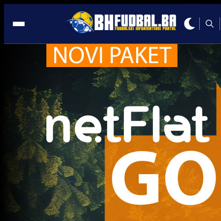
Dinamo Zagreb
A Selekcija
Sjajan transfer bh. napadača: Prevljak pojačava