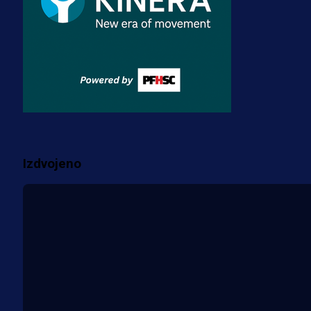
3 sedmica 3 dan
Premijer liga BiH
Misimović priveden: SIPA ga tereti
za pranje novca, pretresaju
prostorije FK Borac!
1 sedmica 6 dan
Više vijesti
Izdvojeno