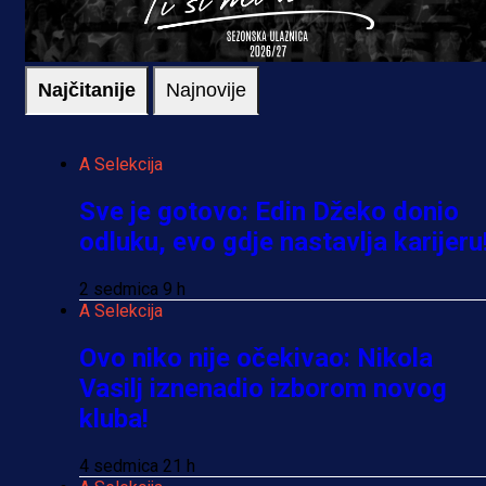
Najčitanije
Najnovije
A Selekcija
Sve je gotovo: Edin Džeko donio
odluku, evo gdje nastavlja karijeru
2 sedmica 9 h
A Selekcija
Ovo niko nije očekivao: Nikola
Vasilj iznenadio izborom novog
kluba!
4 sedmica 21 h