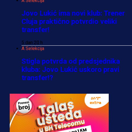
A Selekcija
Jovo Lukić ima novi klub: Trener
Cluja praktično potvrdio veliki
transfer!
5 dan 20 h
A Selekcija
Stigla potvrda od predsjednika
kluba: Jovo Lukić uskoro pravi
transfer!?
4 sedmica 54 min
A Selekcija
Zmajevi dobili veliko pojačanje:
Fudbaler Olympiacosa želi obući
dres BiH!