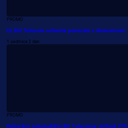
PROMO
Uz BH Telecom ostanite povezani s domovinom
1 sedmica 2 dan
PROMO
Rekordno polugodište BH Telecoma: prihodi 275