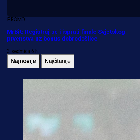
PROMO
MrBit: Registruj se i isprati finale Svjetskog
prvenstva uz bonus dobrodošlice
3 sedmica 6 h
Najnovije
Najčitanije