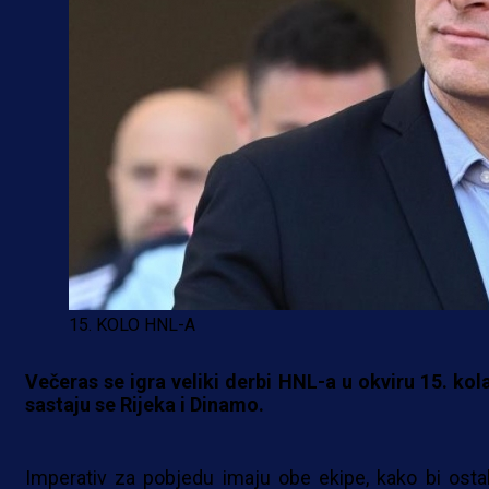
15. KOLO HNL-A
Večeras se igra veliki derbi HNL-a u okviru 15. kola
sastaju se Rijeka i Dinamo.
Imperativ za pobjedu imaju obe ekipe, kako bi ostal