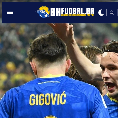
VELIKI DERBI
11:26, 12.11.2023
Večeras utakmica Rijeka - Dinamo,
žestoka poruka za Jakirovića!
Autor:
BHFudbal.ba