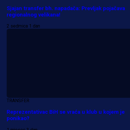
Sjajan transfer bh. napadača: Prevljak pojačava
regionalnog velikana!
2 sedmica 1 dan
TRANSFER
Reprezentativac BiH se vraća u klub u kojem je
ponikao?
1 mjesec 3 dan