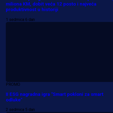
miliona KM, dobit veća 12 posto i najveća
produktivnost u historiji
1 sedmica 6 dan
PROMO
II ESG nagradna igra "Smart pokloni za smart
odluke"
2 sedmica 5 dan