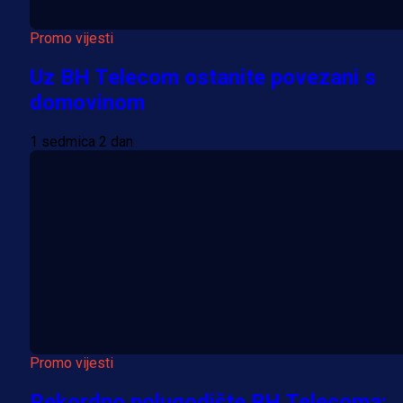
Promo vijesti
Uz BH Telecom ostanite povezani s
domovinom
1 sedmica 2 dan
Promo vijesti
Rekordno polugodište BH Telecoma: