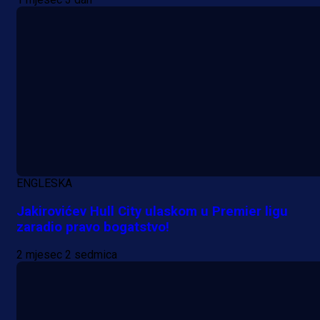
ENGLESKA
Jakirovićev Hull City ulaskom u Premier ligu
zaradio pravo bogatstvo!
2 mjesec 2 sedmica
A Selekcija
Nova sezona, stari problemi: Esmi
Bajraktarević ponovo bez minuta 