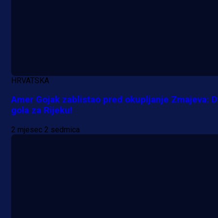
PSV-u!
6 h 7 min
HRVATSKA
Amer Gojak zablistao pred okupljanje Zmajeva: D
gola za Rijeku!
2 mjesec 2 sedmica