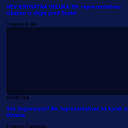
NEVJEROVATNA ODLUKA: Bh. reprezentativac
izbačen iz ekipe pred finale!
3 mjesec 6 dan
HRVATSKA
Sve dogovoreno? Bh. reprezentativac na korak o
Dinama
3 mjesec 1 sedmica