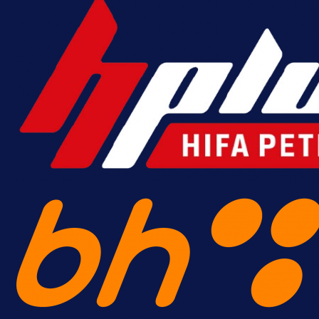
Premijer liga BiH
Bez pobjednika u Mostaru:
Sarajevo kiksalo na startu
prvenstva!
19 h 27 min