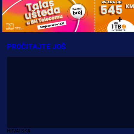
PROČITAJTE JOŠ
A Selekcija
Potencijalni reprezentativac BiH
pred velikim transferom: Ide kod
Demirovića u Stuttgart!
4 h 9 min
HRVATSKA