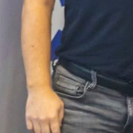
SASTANAK U BIHAĆU
Predstavnici Malonogometnog kluba Bubamara
Cazina posjetili su danas premijera Unsko-sans
kantona Nijaza Hušića.
Rukovodstvo kluba je prezentovalo rezultate i p
aktivnosti ovog kluba za predstojeći period.
U razgovoru sa premijerom Hušićem zanimali su se i
pravce budućeg djelovanja kantonalne vlasti u obla
sporta i aktivnosti koje će biti usmjerene
omasovljenje bavljenja sportom na području na
Kantona i podršku klubovima koji njeguju rad s mlad
talentovanim sportašima i populariziraju bavlje