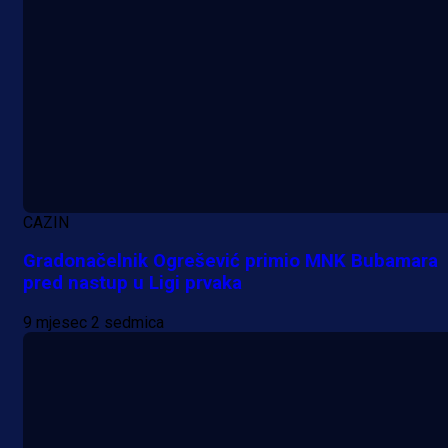
CAZIN
Gradonačelnik Ogrešević primio MNK Bubamara
pred nastup u Ligi prvaka
9 mjesec 2 sedmica
A Selekcija
Nova sezona, stari problemi: Esmi