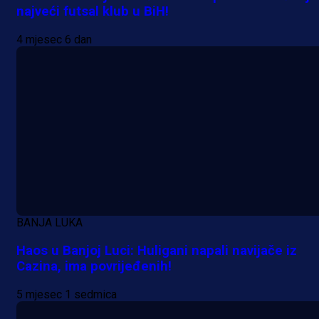
najveći futsal klub u BiH!
4 mjesec 6 dan
BANJA LUKA
Haos u Banjoj Luci: Huligani napali navijače iz
Cazina, ima povrijeđenih!
5 mjesec 1 sedmica