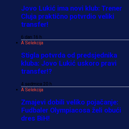
Jovo Lukić ima novi klub: Trener
Cluja praktično potvrdio veliki
transfer!
6 dan 16 h
A Selekcija
Stigla potvrda od predsjednika
kluba: Jovo Lukić uskoro pravi
transfer!?
4 sedmica 20 h
A Selekcija
Zmajevi dobili veliko pojačanje:
Fudbaler Olympiacosa želi obući
dres BiH!