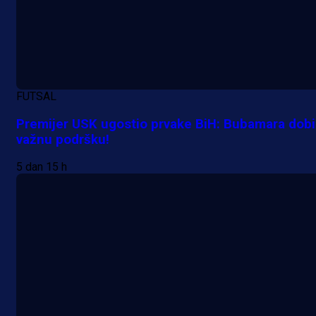
FUTSAL
Premijer USK ugostio prvake BiH: Bubamara dobi
važnu podršku!
5 dan 15 h