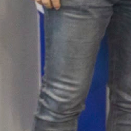
sportom.
#MNK Bubamara
#Nijaz Hušić