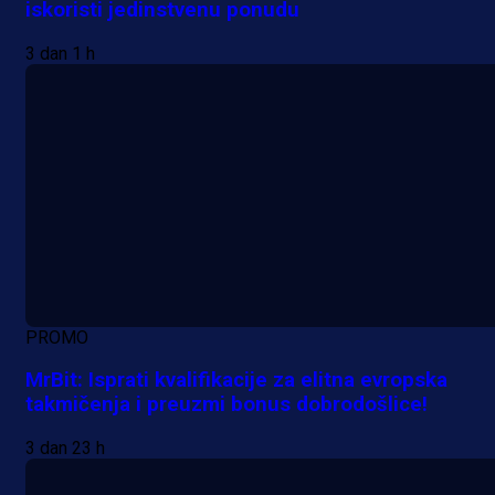
iskoristi jedinstvenu ponudu
3 dan 1 h
PROMO
MrBit: Isprati kvalifikacije za elitna evropska
takmičenja i preuzmi bonus dobrodošlice!
3 dan 23 h