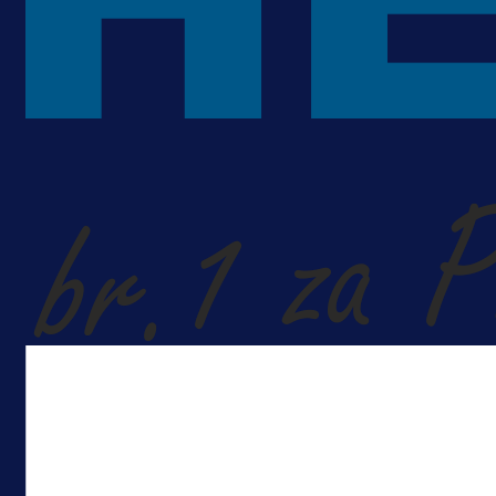
A Selekcija
Sjajna završnica bivšeg Zmaja:
Pogledajte gol Kenana Kodre prot
Real Madrida!
1 dan 16 h