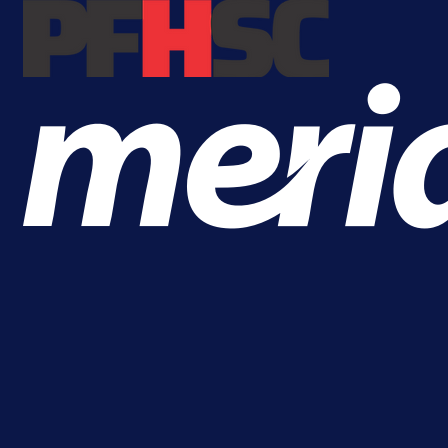
Premijer liga BiH
Bez pobjednika u Mostaru:
Sarajevo kiksalo na startu
prvenstva!
1 dan 14 h