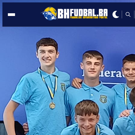
BIHAĆ
14:10, 10.01.2024
Premijer USK Nijaz Hušić ugostio
predstavnike MNK Bubamara!
Autor:
Redakcija