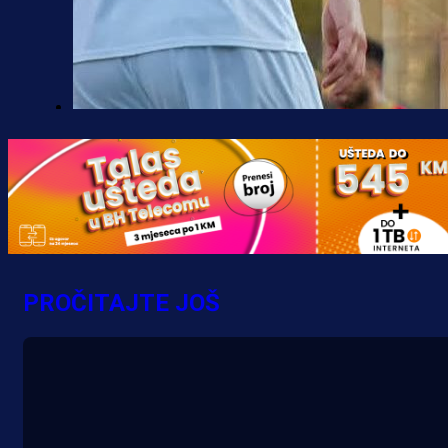
Premijer liga BiH
Borac do pobjede, ali scene iz
Banje Luke zgrozile javnost: Preki
zbog skandiranja Ratku Mladiću!
16 h 30 min
PROČITAJTE JOŠ