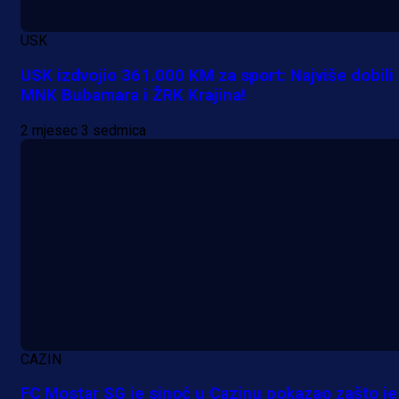
USK
USK izdvojio 361.000 KM za sport: Najviše dobili
MNK Bubamara i ŽRK Krajina!
2 mjesec 3 sedmica
A Selekcija
Potencijalni reprezentativac BiH
pred velikim transferom: Ide kod
Demirovića u Stuttgart!
CAZIN
23 h 30 min
FC Mostar SG je sinoć u Cazinu pokazao zašto je