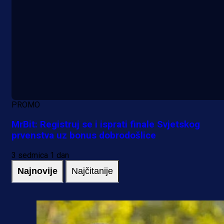
PROMO
MrBit: Registruj se i isprati finale Svjetskog
prvenstva uz bonus dobrodošlice
3 sedmica 1 dan
Najnovije
Najčitanije