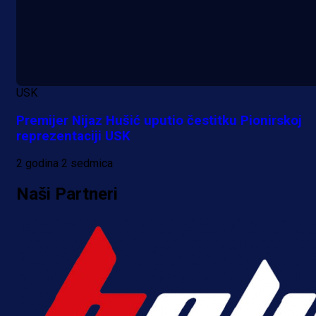
Bajraktarević ponovo bez minuta 
PSV-u!
1 dan 1 h
USK
Premijer Nijaz Hušić uputio čestitku Pionirskoj
reprezentaciji USK
2 godina 2 sedmica
Naši Partneri