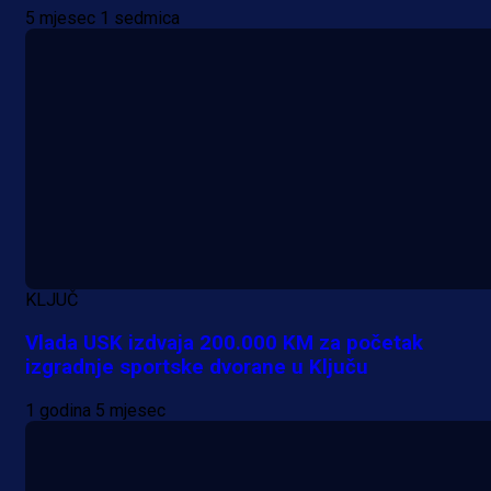
Leedsu: Nova dobra partija bh.
5 mjesec 1 sedmica
reprezentativca!
2 h 14 min
KLJUČ
Vlada USK izdvaja 200.000 KM za početak
izgradnje sportske dvorane u Ključu
1 godina 5 mjesec