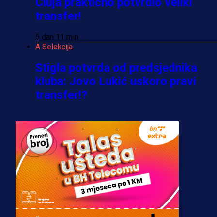
Cluja praktično potvrdio veliki
transfer!
5 dan 11 min
A Selekcija
Stigla potvrda od predsjednika
kluba: Jovo Lukić uskoro pravi
transfer!?
3 sedmica 6 dan
A Selekcija
Zmajevi dobili veliko pojačanje:
Fudbaler Olympiacosa želi obući
dres BiH!
3 sedmica 5 dan
Premijer liga BiH