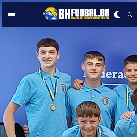
USK
22:42, 17.05.2026
USK izdvojio 361.000 KM za sport:
Najviše dobili MNK Bubamara i ŽRK
Krajina!