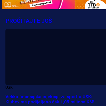
PROČITAJTE JOŠ
A Selekcija
Sjajna završnica bivšeg Zmaja:
Pogledajte gol Kenana Kodre prot
Real Madrida!
48 min 43 sekunda
USK
Velika finansijska injekcija za sport u USK:
Klubovima podijeljeno čak 1,05 miliona KM!