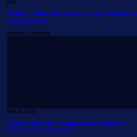
USK
NK Ključ i Vlada USK zajedno za sport: Planovi za
nove projekte!
4 mjesec 2 sedmica
BANJA LUKA
A Selekcija
Haos u Banjoj Luci: Huligani napali navijače iz
Cazina, ima povrijeđenih!
Muharemović se ozbiljno nameće 