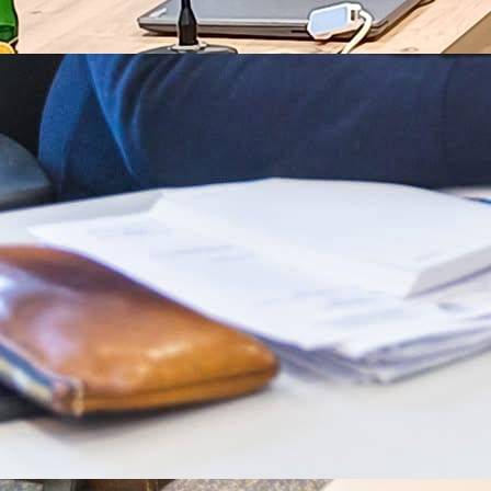
MNK BUBAMARA
Ministarstvo obrazovanja, nauke, kulture i spo
Unsko-sanskog kantona osiguralo je ukupno 361.
konvertibilnih maraka za podršku premijerligaš
sportskim kolektivima i organizaciju međunarod
sportskih događaja.