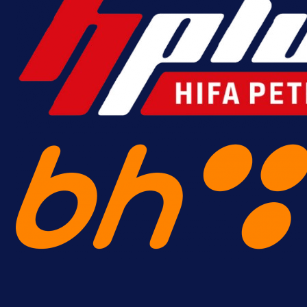
Alajbegović debitovao za Juventu
Kako je ocijenjen nastup
reprezentativca BiH?
2 h 28 min