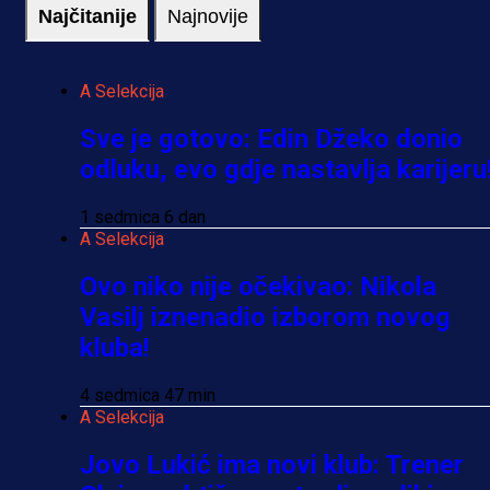
Najčitanije
Najnovije
A Selekcija
Sve je gotovo: Edin Džeko donio
odluku, evo gdje nastavlja karijeru
1 sedmica 6 dan
A Selekcija
Ovo niko nije očekivao: Nikola
Vasilj iznenadio izborom novog
kluba!
4 sedmica 47 min
A Selekcija
Jovo Lukić ima novi klub: Trener