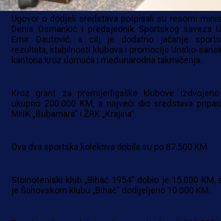
Ugovor o dodjeli sredstava potpisali su resorni minis
Denis Osmankić i predsjednik Sportskog saveza 
Emir Dautović, a cilj je dodatno jačanje sports
rezultata, stabilnosti klubova i promocije Unsko-sans
kantona kroz domaća i međunarodna takmičenja.
Kroz grant za premijerligaške klubove izdvojeno
ukupno 200.000 KM, a najveći dio sredstava pripao
MNK „Bubamara“ i ŽRK „Krajina“.
Ova dva sportska kolektiva dobila su po 87.500 KM.
Stolnoteniski klub „Bihać 1954“ dobio je 15.000 KM, 
je Šahovskom klubu „Bihać“ dodijeljeno 10.000 KM.