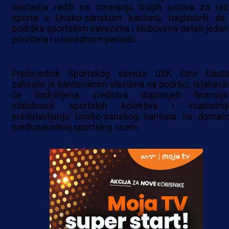
nastavlja raditi na stvaranju boljih uslova za raz
sporta u Unsko-sanskom kantonu, naglasivši da
podrška sportskim savezima i klubovima ostati jedan
prioriteta i u narednom periodu.
Predsjednik Sportskog saveza USK Emir Dauto
zahvalio je kantonalnim vlastima na podršci, istakavši
će dodijeljena sredstva doprinijeti finansijs
stabilnosti sportskih kolektiva i kvalitetni
predstavljanju Unsko-sanskog kantona na domaćo
međunarodnoj sportskoj sceni.