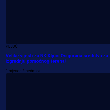
A Selekcija
Kakva partija Omerovića: Postiga
dva gola za samo tri minute!
1 h 58 min
KLJUČ
Velike vijesti za NK Ključ: Osigurana sredstva za
izgradnju pomoćnog terena!
1 mjesec 2 sedmica