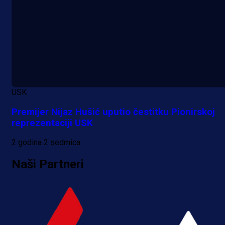
USK
Premijer Nijaz Hušić uputio čestitku Pionirskoj
reprezentaciji USK
2 godina 2 sedmica
Naši Partneri
A Selekcija