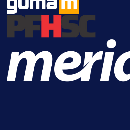
Premijer liga BiH
Željo uprkos svim problemima
krenuo pobjedom: Plavi slavili na
Grbavici!
23 h 42 min
Više vijesti