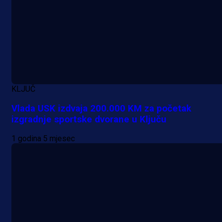
Promo vijesti
KLJUČ
Počinje Premijer liga BiH: Pronađi
Vlada USK izdvaja 200.000 KM za početak
specijale i iskoristi jedinstvenu
izgradnje sportske dvorane u Ključu
ponudu
1 godina 5 mjesec
22 h 36 min
A Selekcija
Šta je Barbarez htio poručiti?
Njegova objava dolazi u veoma