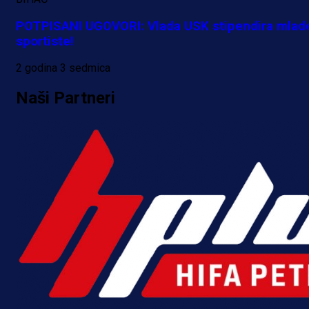
POTPISANI UGOVORI: Vlada USK stipendira mlad
sportiste!
2 godina 3 sedmica
Naši Partneri