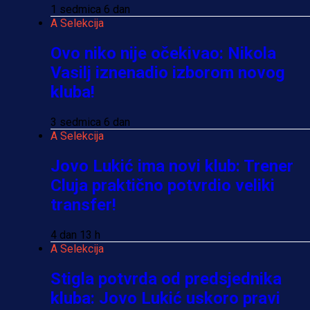
1 sedmica 6 dan
A Selekcija
Ovo niko nije očekivao: Nikola
Vasilj iznenadio izborom novog
kluba!
3 sedmica 6 dan
A Selekcija
Jovo Lukić ima novi klub: Trener
Cluja praktično potvrdio veliki
transfer!
4 dan 13 h
A Selekcija
Stigla potvrda od predsjednika
kluba: Jovo Lukić uskoro pravi