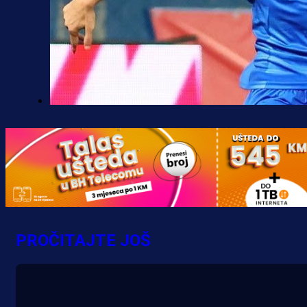
Premijer liga BiH
Željo uprkos svim problemima
krenuo pobjedom: Plavi slavili na
Grbavici!
12 h 45 min
PROČITAJTE JOŠ