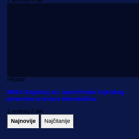
2 sedmica 4 dan
PROMO
MrBit: Registruj se i isprati finale Svjetskog
prvenstva uz bonus dobrodošlice
2 sedmica 5 dan
Najnovije
Najčitanije