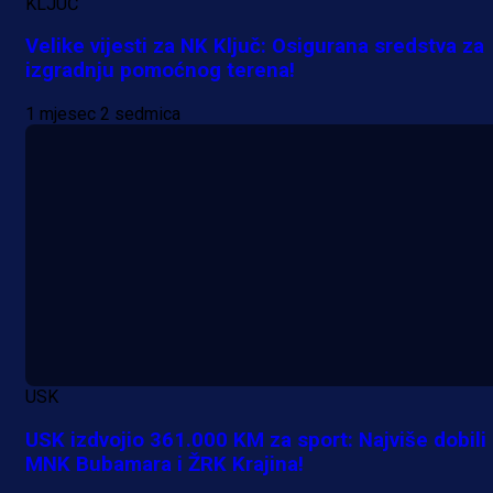
KLJUČ
Velike vijesti za NK Ključ: Osigurana sredstva za
izgradnju pomoćnog terena!
1 mjesec 2 sedmica
A Selekcija
Samed Baždar predstavljen u
novom klubu, nosit će kultni broj
devet!
16 h 43 min
USK
USK izdvojio 361.000 KM za sport: Najviše dobili
A Selekcija
MNK Bubamara i ŽRK Krajina!