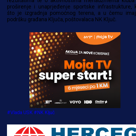
rezultatima te o aktivnostima menadžmenta kluba
proširenje i unaprjeđenje sportske infrastrukture, 
što je izgradnja pomoćnog terena, a u čemu imaj
podršku građana Ključa, poštovalaca NK Ključ.
#Vlada USK
#NK Ključ