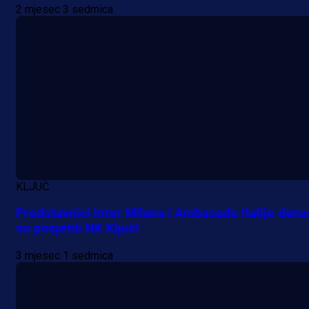
Pogledajte gol: Tabaković zabio z
2 mjesec 3 sedmica
trijumf Salzburga u Evropskoj ligi!
20 h 29 min
KLJUČ
Predstavnici Inter Milana i Ambasade Italije dana
su posjetili NK Ključ!
3 mjesec 1 sedmica