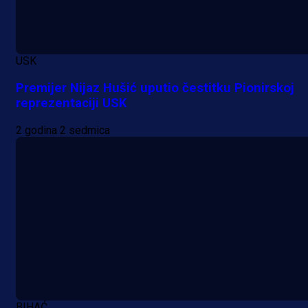
zanimljivom trenutku!
1 dan 13 h
Više vijesti
USK
Premijer Nijaz Hušić uputio čestitku Pionirskoj
reprezentaciji USK
2 godina 2 sedmica
BIHAĆ