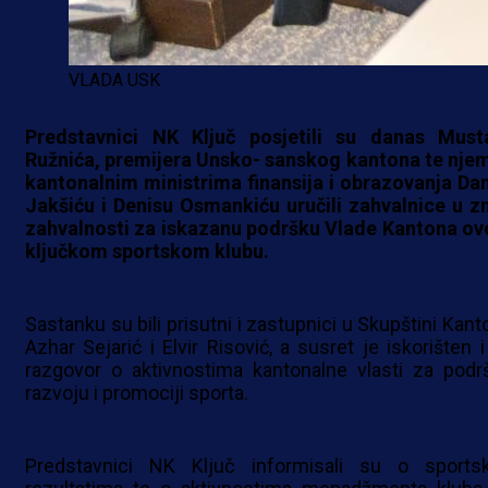
VLADA USK
Predstavnici NK Ključ posjetili su danas Must
Ružnića, premijera Unsko- sanskog kantona te njem
kantonalnim ministrima finansija i obrazovanja Da
Jakšiću i Denisu Osmankiću uručili zahvalnice u z
zahvalnosti za iskazanu podršku Vlade Kantona o
ključkom sportskom klubu.
Sastanku su bili prisutni i zastupnici u Skupštini Kant
Azhar Sejarić i Elvir Risović, a susret je iskorišten i
razgovor o aktivnostima kantonalne vlasti za podr
razvoju i promociji sporta.
Predstavnici NK Ključ informisali su o sports