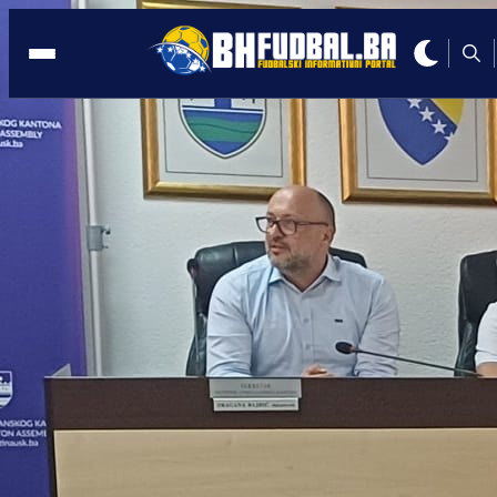
USK
19:12, 24.03.2026
NK Ključ i Vlada USK zajedno za sport:
Planovi za nove projekte!
Autor:
Redakcija