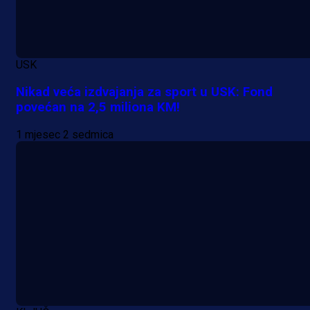
USK
Nikad veća izdvajanja za sport u USK: Fond
povećan na 2,5 miliona KM!
Premijer liga BiH
1 mjesec 2 sedmica
Grbavica se prisjetila Izeta Nanića
Manijaci razvili posebnu parolu!
13 h 33 min