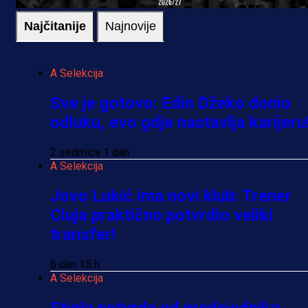
Najčitanije
Najnovije
A Selekcija
Sve je gotovo: Edin Džeko donio
odluku, evo gdje nastavlja karijeru
2 sedmica 1 dan
A Selekcija
Jovo Lukić ima novi klub: Trener
Cluja praktično potvrdio veliki
transfer!
6 dan 15 h
A Selekcija
Stigla potvrda od predsjednika