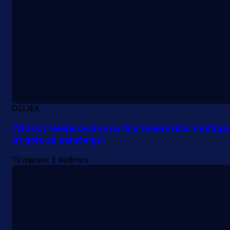
A Selekcija
Potencijalni reprezentativac BiH
pred velikim transferom: Ide kod
Demirovića u Stuttgart!
OSIJEK
22 h 44 min
(VIDEO) Nevjerovatna partija Omerovića: Postiga
tri gola za pamćenje!
10 mjesec 3 sedmica