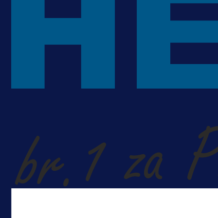
A Selekcija
Kakva partija Omerovića: Postiga
dva gola za samo tri minute!