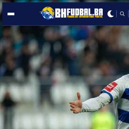
HNL
19:38, 22.10.2023
Mladi reprezentativac fantastično
pogodio protiv Hajduka
Autor:
BHFudbal.ba 3