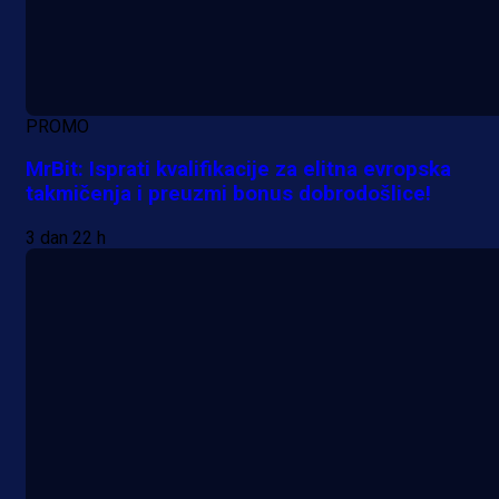
PROMO
MrBit: Isprati kvalifikacije za elitna evropska
takmičenja i preuzmi bonus dobrodošlice!
3 dan 22 h