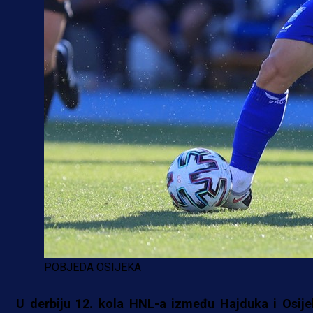
POBJEDA OSIJEKA
U derbiju 12. kola HNL-a između Hajduka i Osije