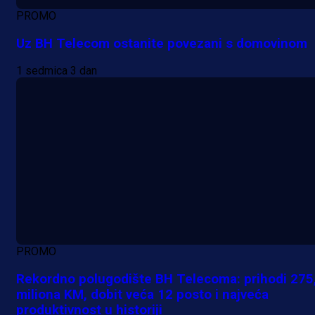
PROMO
Uz BH Telecom ostanite povezani s domovinom
1 sedmica 3 dan
PROMO
Rekordno polugodište BH Telecoma: prihodi 275
miliona KM, dobit veća 12 posto i najveća
produktivnost u historiji