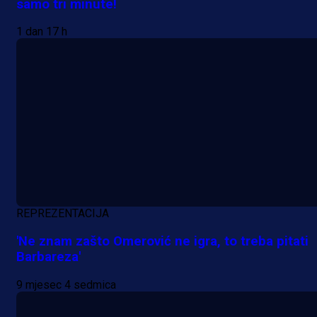
samo tri minute!
1 dan 17 h
REPREZENTACIJA
'Ne znam zašto Omerović ne igra, to treba pitati
Barbareza'
9 mjesec 4 sedmica