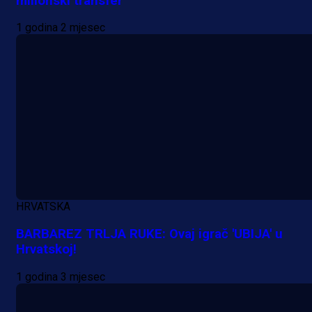
milionski transfer
1 godina 2 mjesec
HRVATSKA
BARBAREZ TRLJA RUKE: Ovaj igrač 'UBIJA' u
Hrvatskoj!
1 godina 3 mjesec