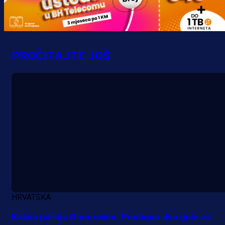
Banje Luke zgrozile javnost: Preki
zbog skandiranja Ratku Mladiću!
15 h 44 min
PROČITAJTE JOŠ
HRVATSKA
Kakva partija Omerovića: Postigao dva gola za