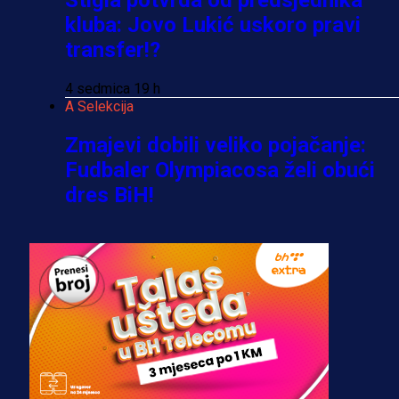
kluba: Jovo Lukić uskoro pravi
transfer!?
4 sedmica 19 h
A Selekcija
Zmajevi dobili veliko pojačanje:
Fudbaler Olympiacosa želi obući
dres BiH!
3 sedmica 6 dan
Premijer liga BiH
Misimović priveden: SIPA ga tereti
za pranje novca, pretresaju
prostorije FK Borac!
2 sedmica 3 dan
Reprezentacije