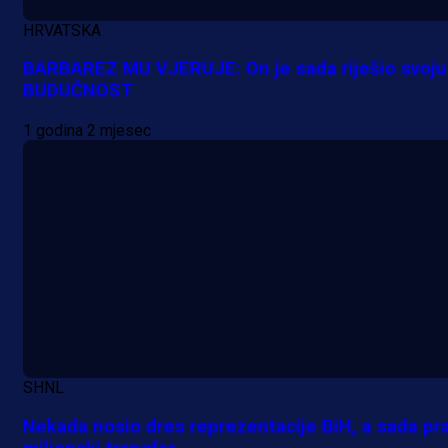
HRVATSKA
BARBAREZ MU VJERUJE: On je sada riješio svoju
BUDUĆNOST
1 godina 2 mjesec
A Selekcija
Nova sezona, stari problemi: Esmi
Bajraktarević ponovo bez minuta 
PSV-u!
1 dan 42 min
SHNL
Nekada nosio dres reprezentacije BiH, a sada pra