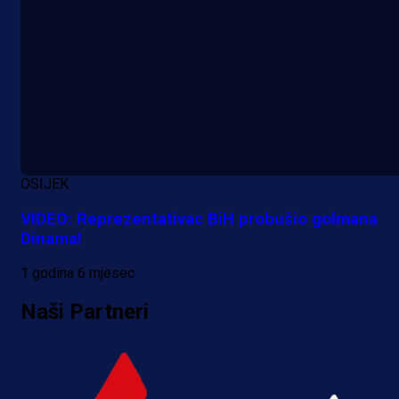
OSIJEK
VIDEO: Reprezentativac BiH probušio golmana
Dinama!
1 godina 6 mjesec
Naši Partneri