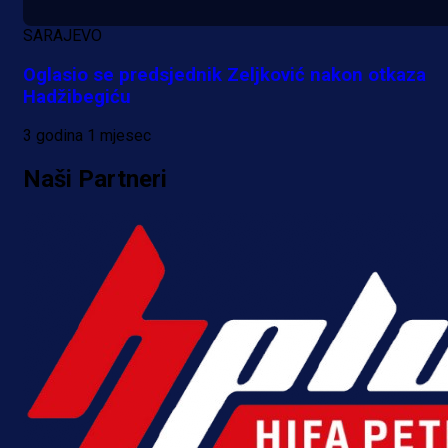
Da li je selektor zadovoljan: Evo š
SARAJEVO
je Barbarez rekao o transferu
Oglasio se predsjednik Zeljković nakon otkaza
Alajbegovića u Juventus!
Hadžibegiću
1 dan 21 h
3 godina 1 mjesec
Naši Partneri