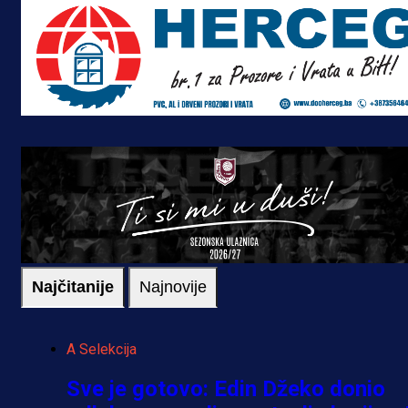
Najčitanije
Najnovije
A Selekcija
Sve je gotovo: Edin Džeko donio