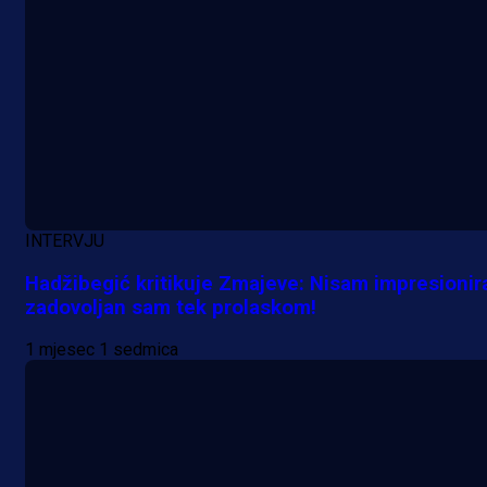
INTERVJU
Hadžibegić kritikuje Zmajeve: Nisam impresionir
zadovoljan sam tek prolaskom!
1 mjesec 1 sedmica