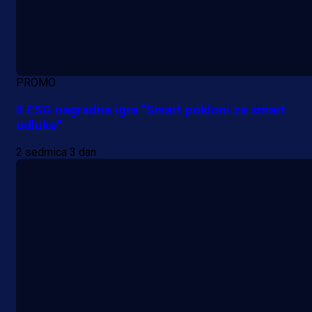
PROMO
II ESG nagradna igra "Smart pokloni za smart
odluke"
2 sedmica 3 dan