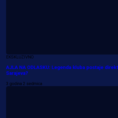
A Selekcija
Lukić seli u Bundesligu? Dva
njemačka kluba krenula po bh.
reprezentativca!
1 dan 21 h
EKSKLUZIVNO
AJLA NA ODLASKU: Legenda kluba postaje direk
Sarajeva?
3 godina 2 sedmica