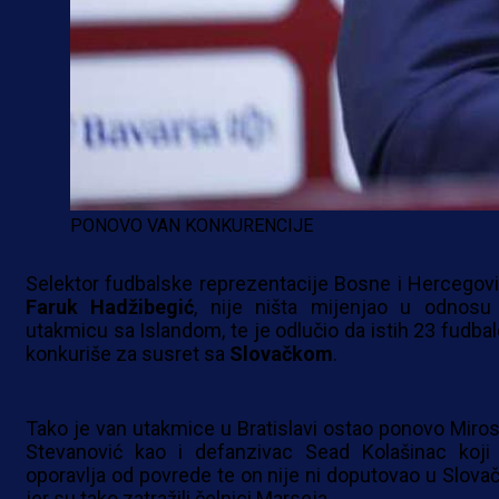
PONOVO VAN KONKURENCIJE
Selektor fudbalske reprezentacije Bosne i Hercegovi
Faruk
Hadžibegić
, nije ništa mijenjao u odnosu
utakmicu sa Islandom, te je odlučio da istih 23 fudbal
konkuriše za susret sa
Slovačkom
.
Tako je van utakmice u Bratislavi ostao ponovo Miros
Stevanović kao i defanzivac Sead Kolašinac koji
oporavlja od povrede te on nije ni doputovao u Slovač
jer su tako zatražili čelnici Marseja.