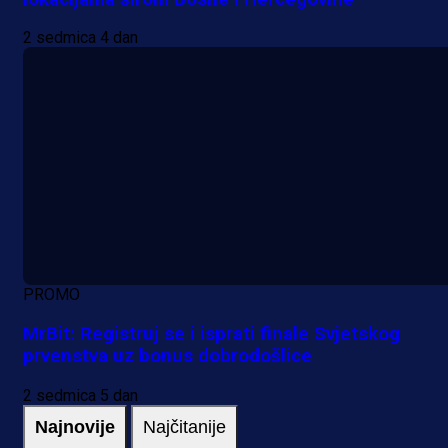
2 sedmica 4 dan
PROMO
MrBit: Registruj se i isprati finale Svjetskog
prvenstva uz bonus dobrodošlice
2 sedmica 5 dan
Najnovije
Najčitanije