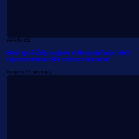
Promo vijesti
MrBit: Isprati kvalifikacije za elitn
GRBAVICA
evropska takmičenja i preuzmi
Bivši igrač Želje najavio veliko pojačanje: Bivši
bonus dobrodošlice!
reprezentativac BiH stiže na Grbavicu!
23 h 4 sekunda
6 mjesec 3 sedmica