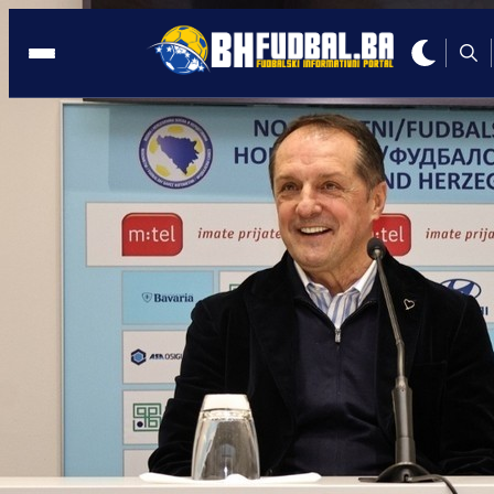
SLOVAČKA
13:37, 25.03.2023
Faruk Hadžibegić ponovo izostavio
Miroslava Stevanovića!
Autor:
BHFudbal.ba