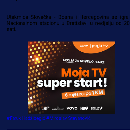
Utakmica Slovačka - Bosna i Hercegovina se igra
Nacionalnom stadionu u Bratislavi u nedjelju od 20
sati.
#Faruk Hadžibegić
#Miroslav Stevanović