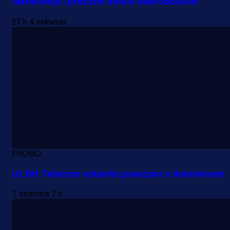
takmičenja i preuzmi bonus dobrodošlice!
23 h 4 sekunda
PROMO
Uz BH Telecom ostanite povezani s domovinom
1 sedmica 2 h