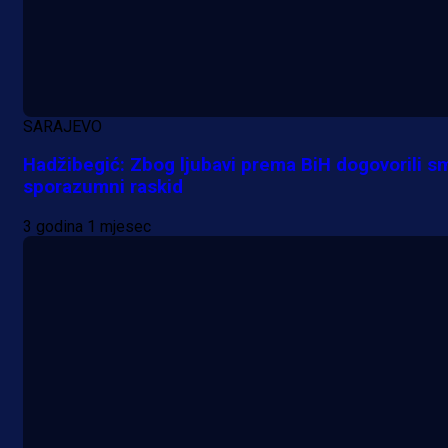
SARAJEVO
Hadžibegić: Zbog ljubavi prema BiH dogovorili s
sporazumni raskid
3 godina 1 mjesec
A Selekcija