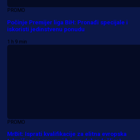
PROMO
Počinje Premijer liga BiH: Pronađi specijale i
iskoristi jedinstvenu ponudu
1 h 9 min
PROMO
MrBit: Isprati kvalifikacije za elitna evropska