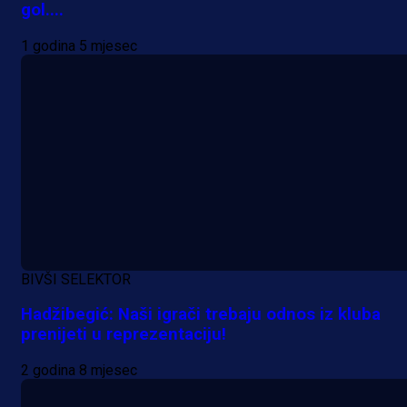
gol....
1 godina 5 mjesec
BIVŠI SELEKTOR
Hadžibegić: Naši igrači trebaju odnos iz kluba
prenijeti u reprezentaciju!
2 godina 8 mjesec