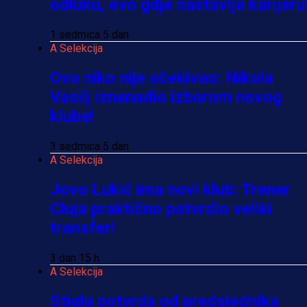
odluku, evo gdje nastavlja karijeru
1 sedmica 5 dan
A Selekcija
Ovo niko nije očekivao: Nikola
Vasilj iznenadio izborom novog
kluba!
3 sedmica 5 dan
A Selekcija
Jovo Lukić ima novi klub: Trener
Cluja praktično potvrdio veliki
transfer!
3 dan 15 h
A Selekcija
Stigla potvrda od predsjednika