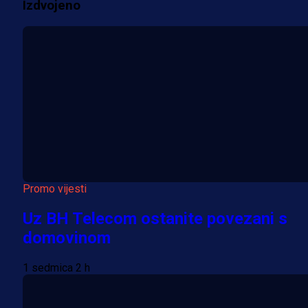
Izdvojeno
Više vijesti
Promo vijesti
Uz BH Telecom ostanite povezani s
domovinom
1 sedmica 2 h