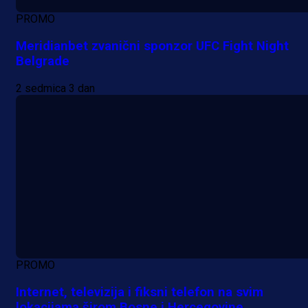
PROMO
Meridianbet zvanični sponzor UFC Fight Night
Belgrade
2 sedmica 3 dan
PROMO
Internet, televizija i fiksni telefon na svim
lokacijama širom Bosne i Hercegovine