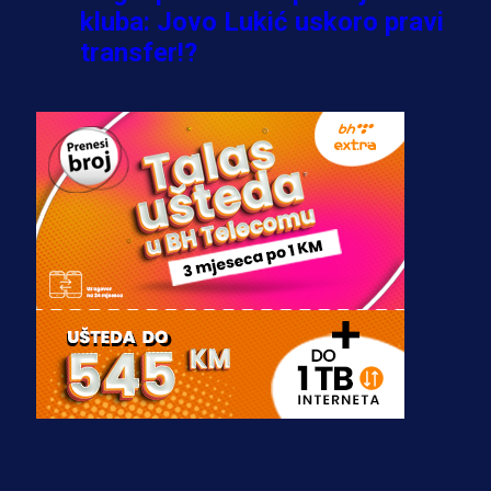
kluba: Jovo Lukić uskoro pravi
transfer!?
3 sedmica 4 dan
A Selekcija
Zmajevi dobili veliko pojačanje:
Fudbaler Olympiacosa želi obući
dres BiH!
3 sedmica 3 dan
Premijer liga BiH
Misimović priveden: SIPA ga tereti
za pranje novca, pretresaju
prostorije FK Borac!
2 sedmica 1 h