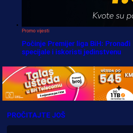
Promo vijesti
Počinje Premijer liga BiH: Pronađi
specijale i iskoristi jedinstvenu
ponudu
1 h 9 min
A Selekcija
Šta je Barbarez htio poručiti?
Njegova objava dolazi u veoma
PROČITAJTE JOŠ
zanimljivom trenutku!
15 h 37 min