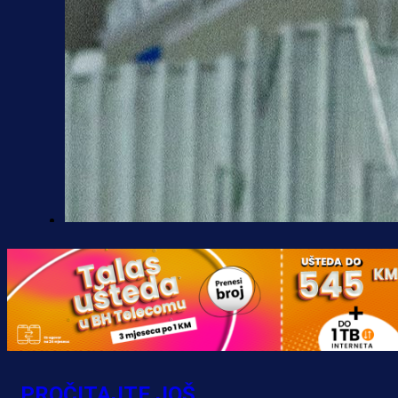
A Selekcija
Kakva partija Omerovića: Postiga
dva gola za samo tri minute!
31 min 48 sekunda
PROČITAJTE JOŠ