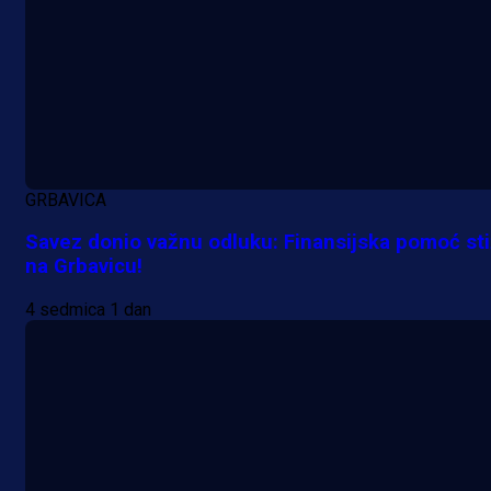
GRBAVICA
Savez donio važnu odluku: Finansijska pomoć st
na Grbavicu!
4 sedmica 1 dan
A Selekcija
Veliki trenutak za bh. fudbal:
Alajbegović debitovao za Juventu