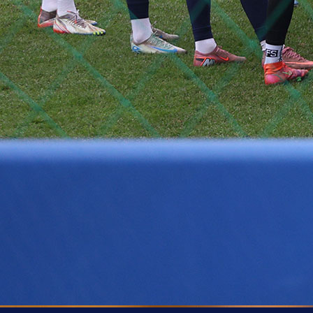
BIVŠI REPREZENTATIVAC
Bivši fudbaler Željezničara Amir Spahić najavio
mogući povratak Miroslava Stevanovića na Grbavi
vijest koja je odmah izazvala veliko interesovanj
emocije među navijačima Plavih.