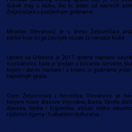
dubok trag u klubu, bio bi jedan od najvećih pot
Željezničara u posljednjim godinama.
Miroslav Stevanović je u dresu Željezničara pru
partije koje su ga zauvijek vezale za navijače kluba.
Upravo sa Grbavice je 2017. godine napravio iskora
inostranstvo, kada je prešao u švicarski Servette, klu
kojem i danas nastupa i u kojem je godinama jedan
najvažnijih igrača.
Osim Željezničara i Servettea, Stevanović je to
karijere nosio dresove Vojvodine, Borca, Seville, Elch
Alavesa, Győra i Ergotelisa, stičući veliko iskustv
različitim ligama i fudbalskim kulturama.