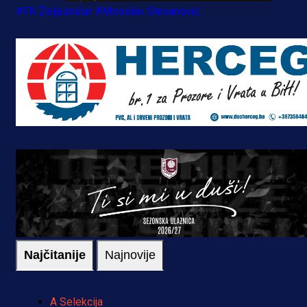
#FK Željezničar
#Miroslav Stevanović
Najčitanije
Najnovije
A Selekcija