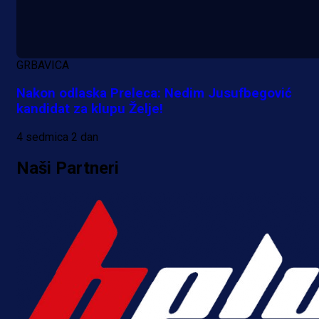
5 h 20 min
GRBAVICA
Nakon odlaska Preleca: Nedim Jusufbegović
kandidat za klupu Želje!
4 sedmica 2 dan
Naši Partneri