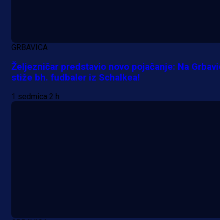
GRBAVICA
Željezničar predstavio novo pojačanje: Na Grbav
A Selekcija
stiže bh. fudbaler iz Schalkea!
Muharemović se ozbiljno nameće 
1 sedmica 2 h
Leedsu: Nova dobra partija bh.
reprezentativca!
48 min 5 sekunda