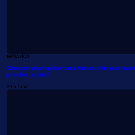
GRBAVICA
Grbavica se prisjetila Izeta Nanića: Manijaci razvil
posebnu parolu!
23 h 4 min