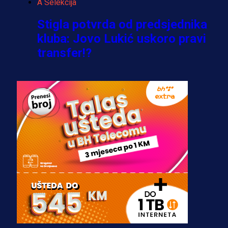
A Selekcija
Stigla potvrda od predsjednika
kluba: Jovo Lukić uskoro pravi
transfer!?
3 sedmica 6 dan
A Selekcija
Zmajevi dobili veliko pojačanje:
Fudbaler Olympiacosa želi obući
dres BiH!
3 sedmica 5 dan
Premijer liga BiH
Misimović priveden: SIPA ga tereti
za pranje novca, pretresaju
prostorije FK Borac!