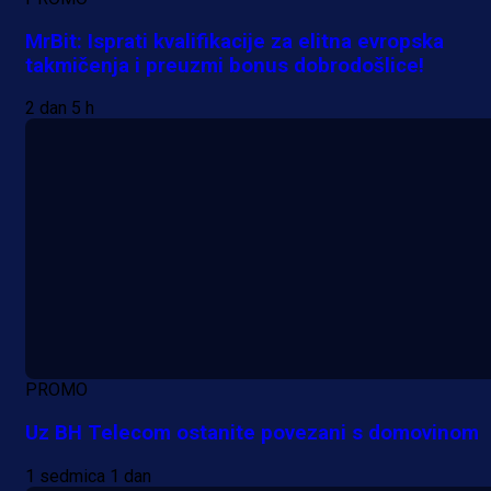
MrBit: Isprati kvalifikacije za elitna evropska
takmičenja i preuzmi bonus dobrodošlice!
2 dan 5 h
PROMO
Uz BH Telecom ostanite povezani s domovinom
1 sedmica 1 dan