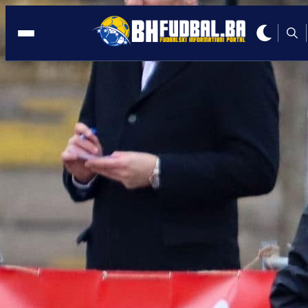
GRBAVICA
22:06, 13.01.2026
Bivši igrač Želje najavio veliko pojačanj
Bivši reprezentativac BiH stiže na
Grbavicu!