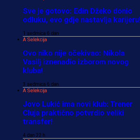
Sve je gotovo: Edin Džeko donio
odluku, evo gdje nastavlja karijeru
1 sedmica 6 dan
A Selekcija
Ovo niko nije očekivao: Nikola
Vasilj iznenadio izborom novog
kluba!
3 sedmica 6 dan
A Selekcija
Jovo Lukić ima novi klub: Trener
Cluja praktično potvrdio veliki
transfer!
4 dan 22 h