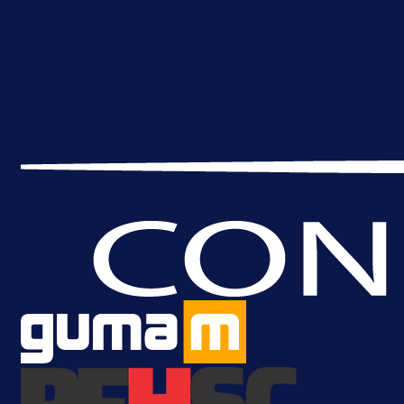
Premijer liga BiH
Grbavica se prisjetila Izeta Nanića
Manijaci razvili posebnu parolu!
23 h 4 min
Više vijesti