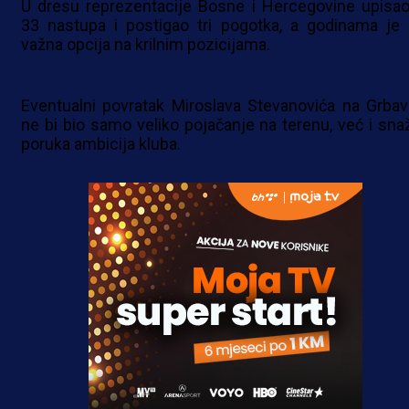
U dresu reprezentacije Bosne i Hercegovine upisao
33 nastupa i postigao tri pogotka, a godinama je 
važna opcija na krilnim pozicijama.
Eventualni povratak Miroslava Stevanovića na Grbav
ne bi bio samo veliko pojačanje na terenu, već i sna
poruka ambicija kluba.