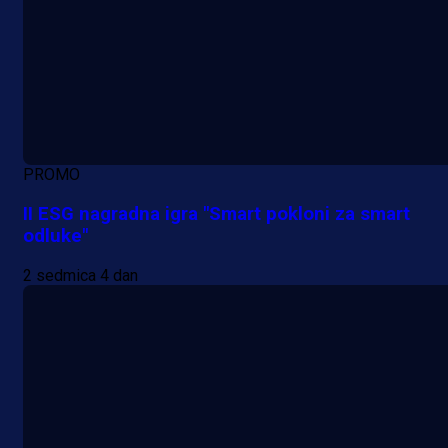
PROMO
II ESG nagradna igra "Smart pokloni za smart
odluke"
2 sedmica 4 dan