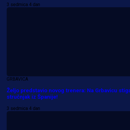
3 sedmica 4 dan
A Selekcija
Alajbegović debitovao za Juventu
Kako je ocijenjen nastup
GRBAVICA
reprezentativca BiH?
Željo predstavio novog trenera: Na Grbavicu stig
stručnjak iz Španije!
1 h 2 min
3 sedmica 4 dan