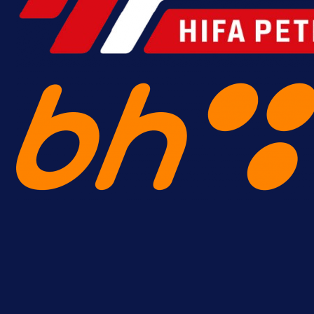
Premijer liga BiH
Željo uprkos svim problemima
krenuo pobjedom: Plavi slavili na
Grbavici!
22 h 16 min