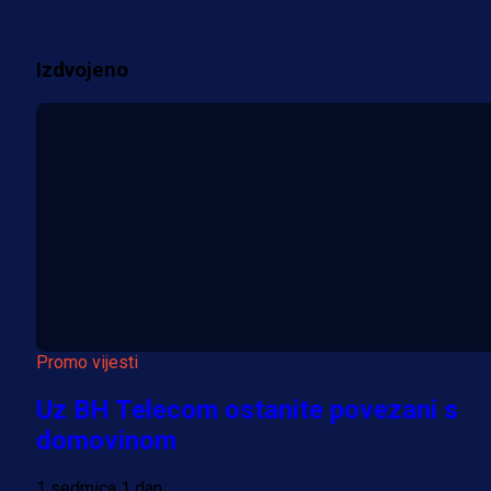
2 sedmica 1 dan
Izdvojeno
Više vijesti
Promo vijesti
Uz BH Telecom ostanite povezani s
domovinom
1 sedmica 1 dan