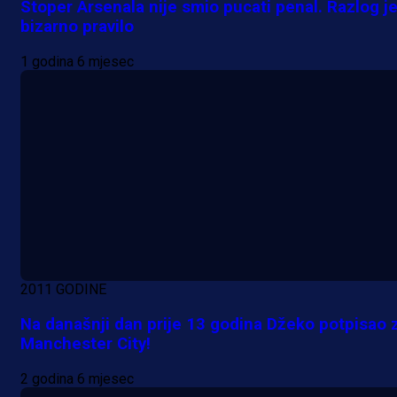
Stoper Arsenala nije smio pucati penal. Razlog j
bizarno pravilo
1 godina 6 mjesec
A Selekcija
2011 GODINE
Da li je selektor zadovoljan: Evo š
Na današnji dan prije 13 godina Džeko potpisao 
je Barbarez rekao o transferu
Manchester City!
Alajbegovića u Juventus!
2 godina 6 mjesec