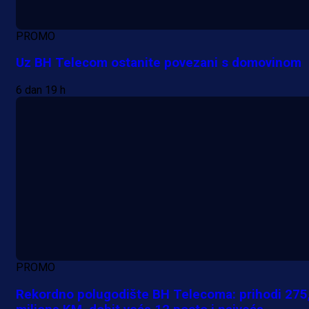
PROMO
Uz BH Telecom ostanite povezani s domovinom
6 dan 19 h
PROMO
Rekordno polugodište BH Telecoma: prihodi 275