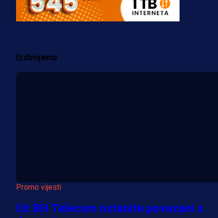
za pranje novca, pretresaju
prostorije FK Borac!
1 sedmica 6 dan
Izdvojeno
Više vijesti
Promo vijesti
Uz BH Telecom ostanite povezani s