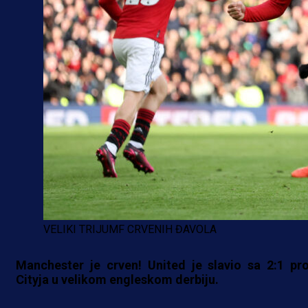
VELIKI TRIJUMF CRVENIH ĐAVOLA
Manchester je crven! United je slavio sa 2:1 pro
Cityja u velikom engleskom derbiju.