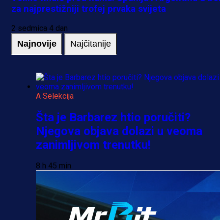
za najprestižniji trofej prvaka svijeta
2 sedmica 4 dan
Najnovije
Najčitanije
A Selekcija
Šta je Barbarez htio poručiti?
Njegova objava dolazi u veoma
zanimljivom trenutku!
8 h 45 min