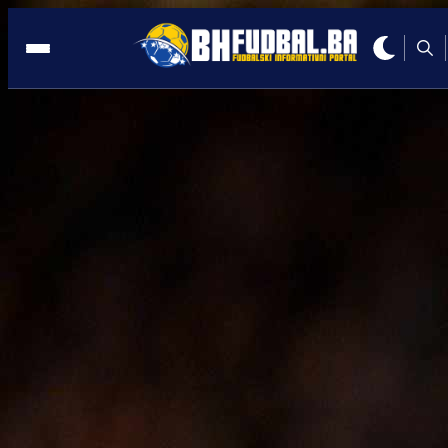
OTOK
14:23, 14.01.2023
VIDEO: Manchester United preokretom
srušio Građane!
Autor:
BHFudbal.ba