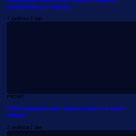
miliona KM, dobit veća 12 posto i najveća
produktivnost u historiji
1 sedmica 3 dan
PROMO
II ESG nagradna igra "Smart pokloni za smart
odluke"
2 sedmica 2 dan