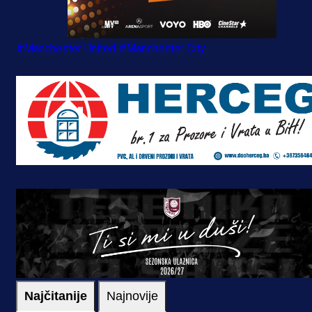
#Manchester United
#Manchester City
Najčitanije
Najnovije