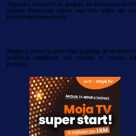
Alejandro Garnacho se poigrao sa defanzivcima City
uposlio Rashforda kojem nije bilo teško da mat
brazilskog čuvara mreže.
Mogao je United postići i treći pogodak, ali se Rahsfor
sudijskoj nadoknadi nije snašao iz veoma do
pozicije.