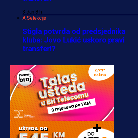
3 dan 8 h
A Selekcija
Stigla potvrda od predsjednika
kluba: Jovo Lukić uskoro pravi
transfer!?
3 sedmica 4 dan
A Selekcija
Zmajevi dobili veliko pojačanje:
Fudbaler Olympiacosa želi obući
dres BiH!
3 sedmica 3 dan
Premijer liga BiH
Misimović priveden: SIPA ga tereti