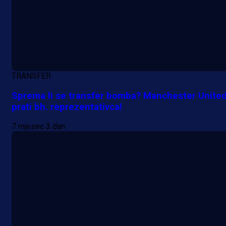
TRANSFER
Sprema li se transfer bomba? Manchester Unite
prati bh. reprezentativca!
7 mjesec 3 dan
A Selekcija
Lukić seli u Bundesligu? Dva
njemačka kluba krenula po bh.