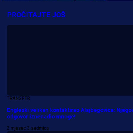
MrBit: Isprati kvalifikacije za elitn
evropska takmičenja i preuzmi
PROČITAJTE JOŠ
bonus dobrodošlice!
16 h 8 min
TRANSFER
Engleski velikan kontaktirao Alajbegovića: Njego
odgovor iznenadio mnoge!
2 mjesec 3 sedmica