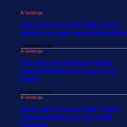
A Selekcija
Sve je gotovo: Edin Džeko donio
odluku, evo gdje nastavlja karijeru
1 sedmica 4 dan
A Selekcija
Ovo niko nije očekivao: Nikola
Vasilj iznenadio izborom novog
kluba!
3 sedmica 5 dan
A Selekcija
Jovo Lukić ima novi klub: Trener
Cluja praktično potvrdio veliki
transfer!