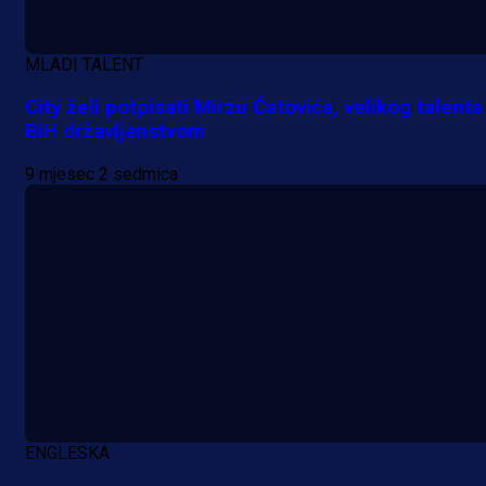
reprezentativca!
1 dan 14 h
MLADI TALENT
City želi potpisati Mirzu Ćatovića, velikog talenta
BiH državljanstvom
9 mjesec 2 sedmica
ENGLESKA