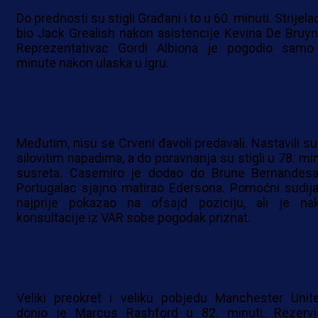
Do prednosti su stigli Građani i to u 60. minuti. Strijela
bio Jack Grealish nakon asistencije Kevina De Bruyn
Reprezentativac Gordi Albiona je pogodio samo 
minute nakon ulaska u igru.
Međutim, nisu se Crveni đavoli predavali. Nastavili su
silovitim napadima, a do poravnanja su stigli u 78. min
susreta. Casemiro je dodao do Brune Bernandesa
Portugalac sjajno matirao Edersona. Pomoćni sudija
najprije pokazao na ofsajd poziciju, ali je na
konsultacije iz VAR sobe pogodak priznat.
Veliki preokret i veliku pobjedu Manchester Unit
donio je Marcus Rashford u 82. minuti. Rezervi