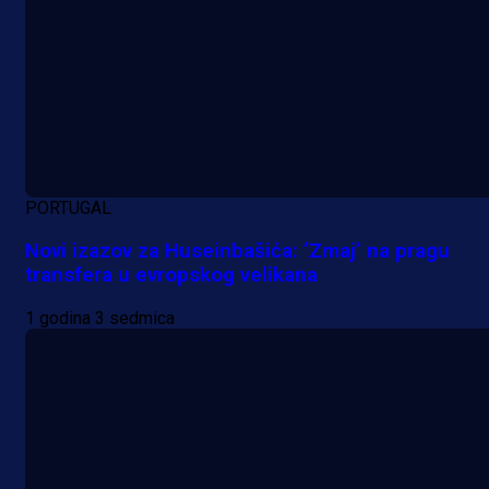
PORTUGAL
Novi izazov za Huseinbašića: ‘Zmaj’ na pragu
transfera u evropskog velikana
1 godina 3 sedmica