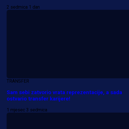
2 sedmica 1 dan
TRANSFER
A Selekcija
Sam sebi zatvorio vrata reprezentacije, a sada
Lukić seli u Bundesligu? Dva
ostvario transfer karijere!
njemačka kluba krenula po bh.
1 mjesec 3 sedmica
reprezentativca!
1 dan 4 h