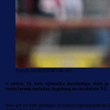
BUDUĆI REPREZENTATIVAC BIH
U okviru 10. kola njemačke Bundeslige, Koln je
svom terenu savladao Augsburg sa rezutatom 3:2.
Novi gol za Koln postigao je budući reprezentativac B