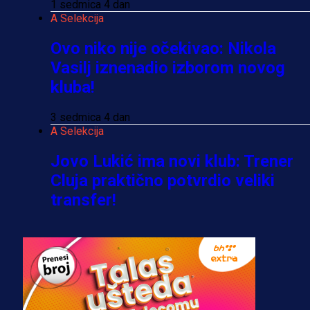
1 sedmica 4 dan
A Selekcija
Ovo niko nije očekivao: Nikola
Vasilj iznenadio izborom novog
kluba!
3 sedmica 4 dan
A Selekcija
Jovo Lukić ima novi klub: Trener
Cluja praktično potvrdio veliki
transfer!
2 dan 22 h
A Selekcija
Stigla potvrda od predsjednika
kluba: Jovo Lukić uskoro pravi