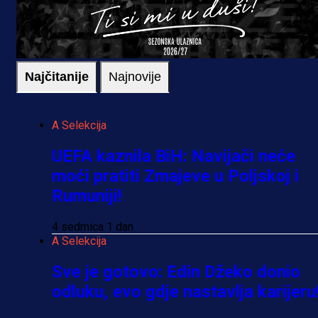
Najčitanije
Najnovije
A Selekcija
UEFA kaznila BiH: Navijači neće
moći pratiti Zmajeve u Poljskoj i
Rumuniji!
4 sedmica 1 dan
A Selekcija
Sve je gotovo: Edin Džeko donio
odluku, evo gdje nastavlja karijeru