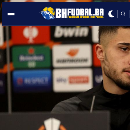
NJEMAČKA
15:20, 16.10.2022
NOVI GOL U BUNDESLIGI: Huseinbašić
pogodio protiv Augsburga!
Autor:
Redakcija