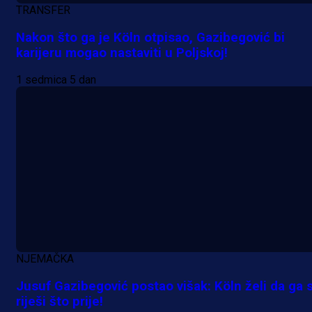
TRANSFER
Nakon što ga je Köln otpisao, Gazibegović bi
karijeru mogao nastaviti u Poljskoj!
1 sedmica 5 dan
NJEMAČKA
Jusuf Gazibegović postao višak: Köln želi da ga 
riješi što prije!