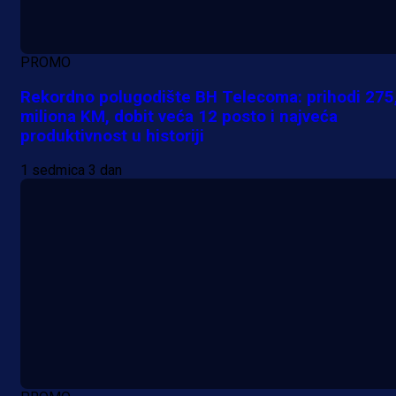
PROMO
Rekordno polugodište BH Telecoma: prihodi 275
miliona KM, dobit veća 12 posto i najveća
produktivnost u historiji
1 sedmica 3 dan