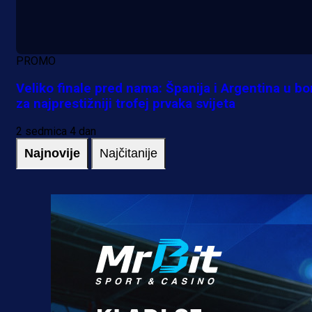
PROMO
Veliko finale pred nama: Španija i Argentina u bo
za najprestižniji trofej prvaka svijeta
2 sedmica 4 dan
Najnovije
Najčitanije