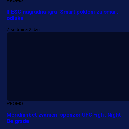
PROMO
II ESG nagradna igra "Smart pokloni za smart
odluke"
2 sedmica 2 dan
PROMO
Meridianbet zvanični sponzor UFC Fight Night
Belgrade