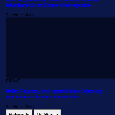
lokacijama širom Bosne i Hercegovine
2 sedmica 4 dan
PROMO
MrBit: Registruj se i isprati finale Svjetskog
prvenstva uz bonus dobrodošlice
2 sedmica 5 dan
Najnovije
Najčitanije