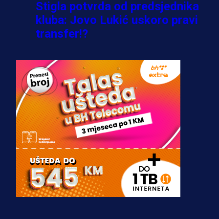
Stigla potvrda od predsjednika
kluba: Jovo Lukić uskoro pravi
transfer!?
3 sedmica 5 dan
A Selekcija
Zmajevi dobili veliko pojačanje:
Fudbaler Olympiacosa želi obući
dres BiH!
3 sedmica 4 dan
Premijer liga BiH
Misimović priveden: SIPA ga tereti
za pranje novca, pretresaju
prostorije FK Borac!
2 sedmica 9 h