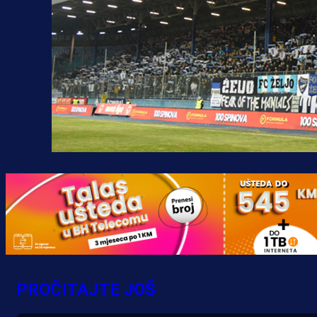
Premijer liga BiH
Grbavica se prisjetila Izeta Nanića
PROČITAJTE JOŠ
Manijaci razvili posebnu parolu!