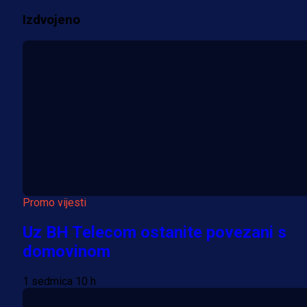
Izdvojeno
Više vijesti
Promo vijesti
Uz BH Telecom ostanite povezani s
domovinom
1 sedmica 10 h