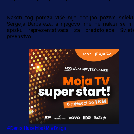
Nakon tog poteza više nije dobijao pozive selekt
Sergeja Barbareza, a njegovo ime ne nalazi se ni
spisku reprezentativaca za predstojeće Svjet
prvenstvo.
#Denis Huseinbašić
#Braga