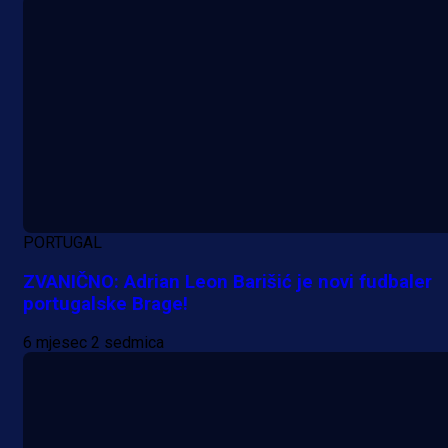
15 min 1 sekunda
PORTUGAL
ZVANIČNO: Adrian Leon Barišić je novi fudbaler
portugalske Brage!
6 mjesec 2 sedmica
A Selekcija
Samed Baždar predstavljen u