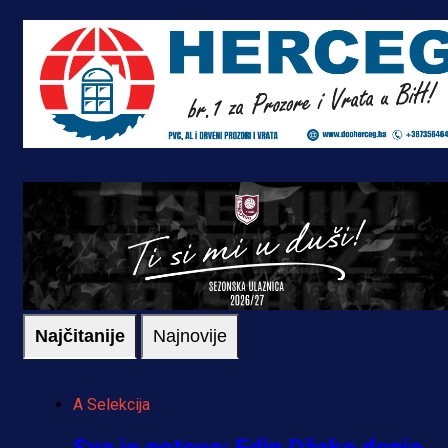
Najčitanije
Najnovije
A Selekcija