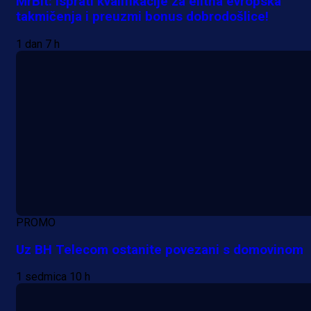
MrBit: Isprati kvalifikacije za elitna evropska
takmičenja i preuzmi bonus dobrodošlice!
1 dan 7 h
PROMO
Uz BH Telecom ostanite povezani s domovinom
1 sedmica 10 h