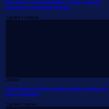
Novi izazov za Huseinbašića: ‘Zmaj’ na pragu
transfera u evropskog velikana
9 h 18 min
1 godina 3 sedmica
A Selekcija
Šta je Barbarez htio poručiti?
Njegova objava dolazi u veoma
zanimljivom trenutku!
23 h 45 min
ZENICA
Huseinbašić poručio da nije psihički spreman da
igra za Zmajeve
1 godina 1 mjesec