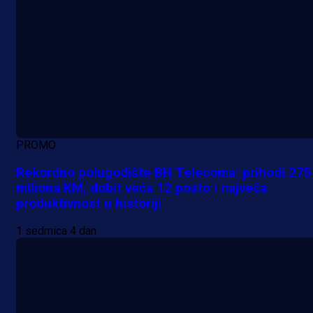
PROMO
Rekordno polugodište BH Telecoma: prihodi 275
miliona KM, dobit veća 12 posto i najveća
produktivnost u historiji
1 sedmica 4 dan