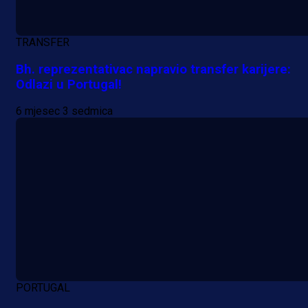
TRANSFER
Bh. reprezentativac napravio transfer karijere:
Odlazi u Portugal!
6 mjesec 3 sedmica
Promo vijesti
Počinje Premijer liga BiH: Pronađi
specijale i iskoristi jedinstvenu
PORTUGAL
ponudu