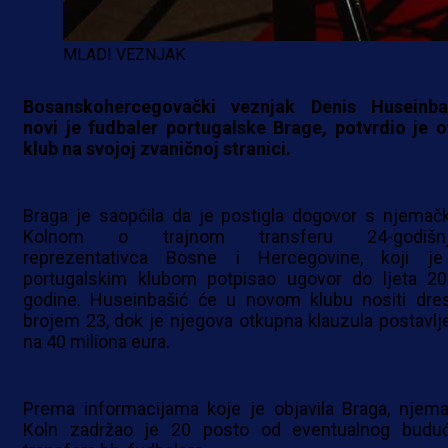
MLADI VEZNJAK
Bosanskohercegovački veznjak Denis Huseinba
novi je fudbaler portugalske Brage, potvrdio je o
klub na svojoj zvaničnoj stranici.
Braga je saopćila da je postigla dogovor s njemač
Kolnom o trajnom transferu 24-godišn
reprezentativca Bosne i Hercegovine, koji j
portugalskim klubom potpisao ugovor do ljeta 20
godine. Huseinbašić će u novom klubu nositi dre
brojem 23, dok je njegova otkupna klauzula postavlj
na 40 miliona eura.
Prema informacijama koje je objavila Braga, njema
Koln zadržao je 20 posto od eventualnog budu