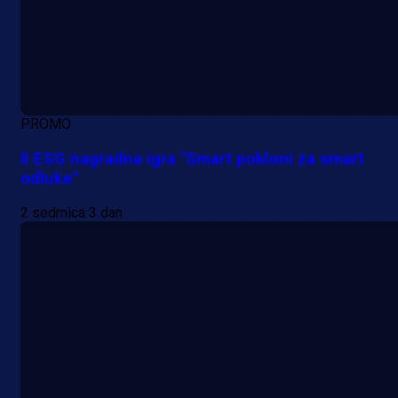
PROMO
II ESG nagradna igra "Smart pokloni za smart
odluke"
2 sedmica 3 dan