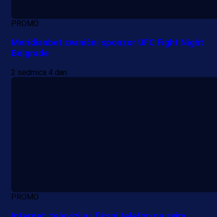
PROMO
Meridianbet zvanični sponzor UFC Fight Night
Belgrade
2 sedmica 4 dan
PROMO
Internet, televizija i fiksni telefon na svim