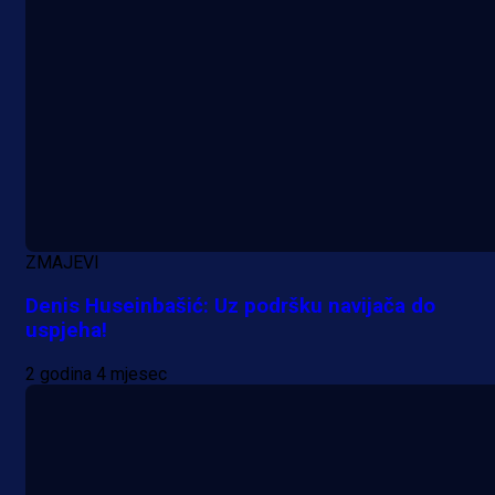
ZMAJEVI
Denis Huseinbašić: Uz podršku navijača do
uspjeha!
Promo vijesti
2 godina 4 mjesec
MrBit: Isprati kvalifikacije za elitn
evropska takmičenja i preuzmi
bonus dobrodošlice!