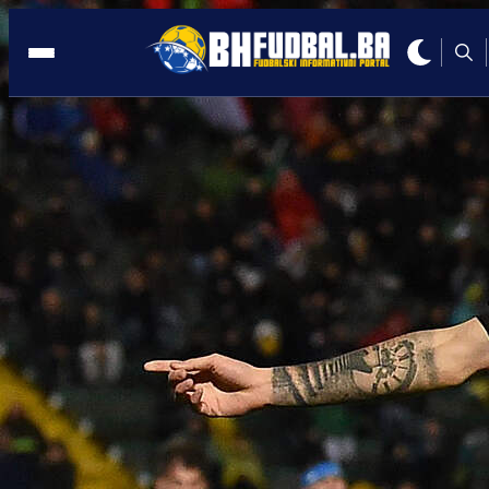
TRANSFER
13:36, 10.06.2026
Sam sebi zatvorio vrata reprezentacije
sada ostvario transfer karijere!
Autor:
Redakcija