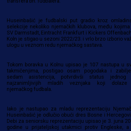
transfera bh. fudbalera.
Huseinbašić je fudbalski put gradio kroz omladin
selekcije nekoliko njemačkih klubova, među kojima
SV Darmstadt, Eintracht Frankfurt i Kickers Offenbach
Koln je stigao u sezoni 2022/23. i vrlo brzo izborio va
ulogu u veznom redu njemačkog sastava.
Tokom boravka u Kolnu upisao je 107 nastupa u s
takmičenjima, postigao osam pogodaka i zabilje
sedam asistencija, potvrdivši status jednog
najzanimljivijih mladih veznjaka koji dolaze
njemačkog fudbala.
Iako je nastupao za mladu reprezentaciju Njemač
Huseinbašić je odlučio obući dres Bosne i Hercegovi
Debi za seniorsku reprezentaciju upisao je 3. juna 20
godine u prijateljskoj utakmici protiv Engleske, a