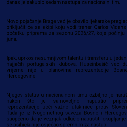
danas je sakupio sedam nastupa za nacionalni tim.
Novo pojačanje Brage već je obavilo ljekarske pregled
priključit će se ekipi koju vodi trener Carlos Vicens
početku priprema za sezonu 2026/27, koje počinju 
juna.
Ipak, uprkos nesumnjivom talentu i transferu u jedan
najjačih portugalskih klubova, Huseinbašić već d
vrijeme nije u planovima reprezentacije Bosn
Hercegovine.
Njegov status u nacionalnom timu ozbiljno je naru
nakon što je samovoljno napustio pripr
reprezentacije uoči važne utakmice protiv Sloveni
Tada je iz Nogometnog saveza Bosne i Hercegov
saopćeno da je veznjak odlučio napustiti okupljanje 
se psihički nije osjećao spremnim za nastup.