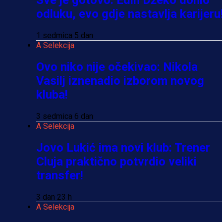
Sve je gotovo: Edin Džeko donio
odluku, evo gdje nastavlja karijeru
1 sedmica 5 dan
A Selekcija
Ovo niko nije očekivao: Nikola
Vasilj iznenadio izborom novog
kluba!
3 sedmica 6 dan
A Selekcija
Jovo Lukić ima novi klub: Trener
Cluja praktično potvrdio veliki
transfer!
3 dan 23 h
A Selekcija