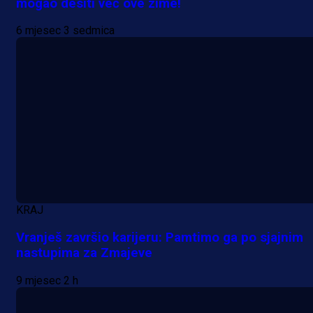
mogao desiti već ove zime!
njemačka kluba krenula po bh.
6 mjesec 3 sedmica
reprezentativca!
1 dan 6 h
KRAJ
Vranješ završio karijeru: Pamtimo ga po sjajnim
nastupima za Zmajeve
9 mjesec 2 h