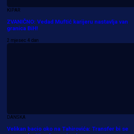
KIPAR
ZVANIČNO: Vedad Muftić karijeru nastavlja van
granica BiH!
2 mjesec 4 dan
DANSKA
A Selekcija
Velikan bacio oko na Tahirovića: Transfer bi se
Lukić seli u Bundesligu? Dva