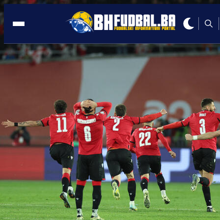
ZANIMLJIVA PORUKA
04:58, 30.04.2020
Ognjen Vranješ na Instagramu: Boli me
k**** kako se ti zoveš!
Autor:
BHFudbal.ba 2