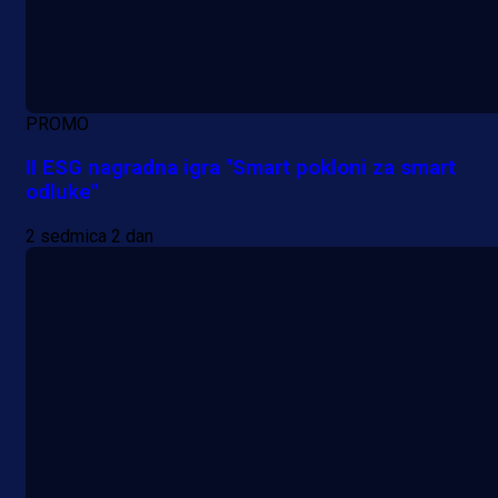
PROMO
II ESG nagradna igra "Smart pokloni za smart
odluke"
2 sedmica 2 dan