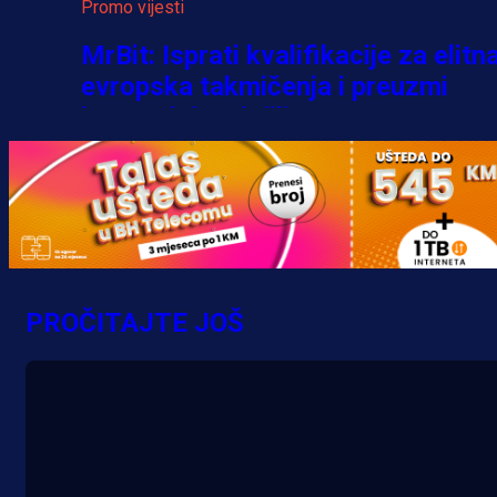
Promo vijesti
MrBit: Isprati kvalifikacije za elitn
evropska takmičenja i preuzmi
bonus dobrodošlice!
7 h 20 min
PROČITAJTE JOŠ