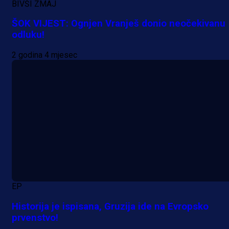
BIVŠI ZMAJ
ŠOK VIJEST: Ognjen Vranješ donio neočekivanu
odluku!
2 godina 4 mjesec
EP
Historija je ispisana, Gruzija ide na Evropsko
prvenstvo!