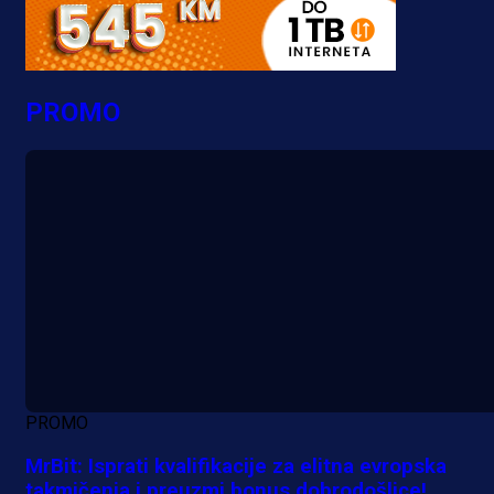
PROMO
PROMO
MrBit: Isprati kvalifikacije za elitna evropska
takmičenja i preuzmi bonus dobrodošlice!