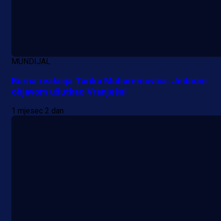
MUNDIJAL
Burna reakcija Tarika Muharemovića: Jednom
objavom ušutkao Vranješa!
1 mjesec 2 dan