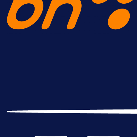
A Selekcija
Reprezentativac BiH bi mogao
postati novo pojačanje Hajduka!
1 dan 6 h