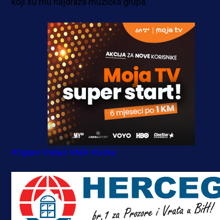
koji su mu najdraža muzička grupa.
#Ognjen Vranješ
#AEK
#Grčka