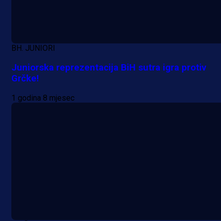
Alajbegovića u Juventus!
1 dan 6 h
BH. JUNIORI
Juniorska reprezentacija BiH sutra igra protiv
Grčke!
1 godina 8 mjesec