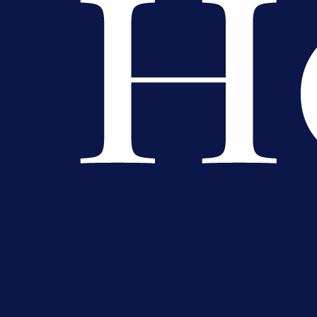
A Selekcija
Brat Kerima Alajbegovića pozvan 
reprezentaciju Njemačke!