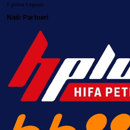
2 godina 4 mjesec
Naši Partneri