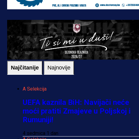
Najčitanije
Najnovije
A Selekcija
UEFA kaznila BiH: Navijači neće
moći pratiti Zmajeve u Poljskoj i
Rumuniji!
4 sedmica 1 dan