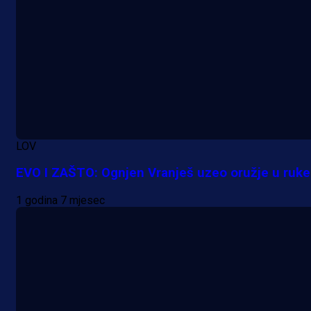
LOV
EVO I ZAŠTO: Ognjen Vranješ uzeo oružje u ruke
1 godina 7 mjesec
A Selekcija
Da li je selektor zadovoljan: Evo š
je Barbarez rekao o transferu