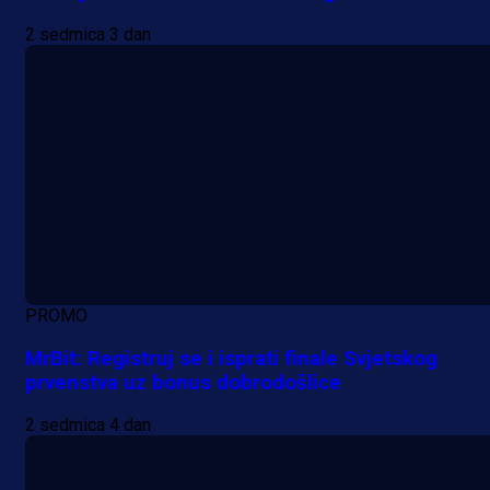
2 sedmica 3 dan
PROMO
MrBit: Registruj se i isprati finale Svjetskog
prvenstva uz bonus dobrodošlice
2 sedmica 4 dan