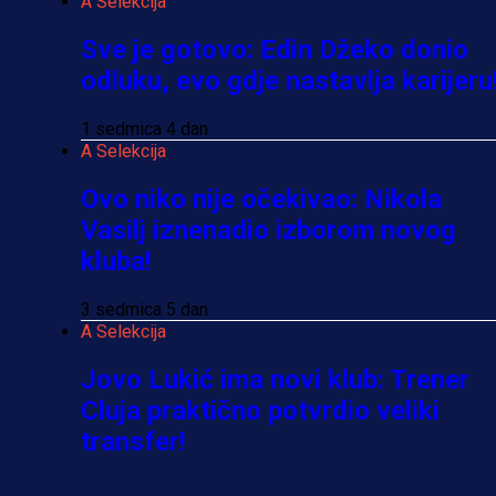
A Selekcija
Sve je gotovo: Edin Džeko donio
odluku, evo gdje nastavlja karijeru
1 sedmica 4 dan
A Selekcija
Ovo niko nije očekivao: Nikola
Vasilj iznenadio izborom novog
kluba!
3 sedmica 5 dan
A Selekcija
Jovo Lukić ima novi klub: Trener
Cluja praktično potvrdio veliki
transfer!
3 dan 8 min