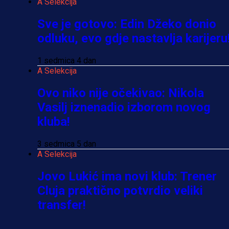
A Selekcija
Sve je gotovo: Edin Džeko donio
odluku, evo gdje nastavlja karijeru
1 sedmica 4 dan
A Selekcija
Ovo niko nije očekivao: Nikola
Vasilj iznenadio izborom novog
kluba!
3 sedmica 5 dan
A Selekcija
Jovo Lukić ima novi klub: Trener
Cluja praktično potvrdio veliki
transfer!
3 dan 1 h