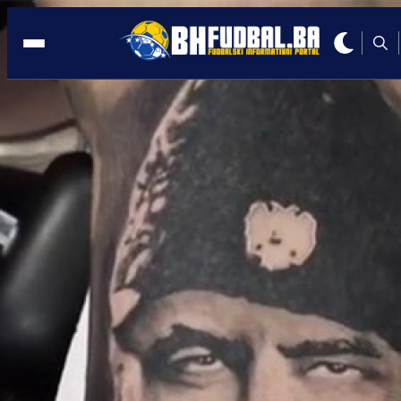
BIVŠI ZMAJ
10:35, 03.04.2024
ŠOK VIJEST: Ognjen Vranješ donio
neočekivanu odluku!
Autor:
Redakcija