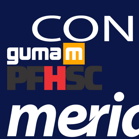
A Selekcija
Brat Kerima Alajbegovića pozvan 
reprezentaciju Njemačke!
1 dan 7 h
Više vijesti