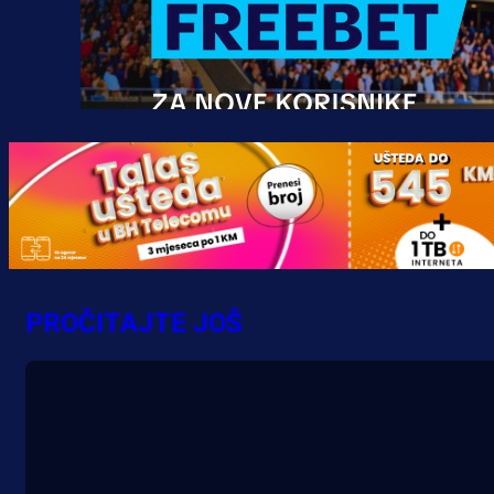
Promo vijesti
MrBit: Isprati kvalifikacije za elitn
evropska takmičenja i preuzmi
PROČITAJTE JOŠ
bonus dobrodošlice!
8 h 13 min