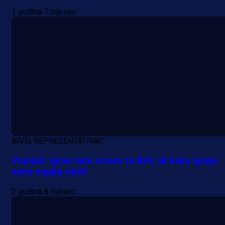
1 godina 7 mjesec
A Selekcija
Lukić seli u Bundesligu? Dva
njemačka kluba krenula po bh.
reprezentativca!
BIVŠI REPREZENTATIVAC
1 dan 7 h
Vranješ: Igrao sam srcem za BiH, ali kako igraju
neće nigdje otići!
2 godina 8 mjesec