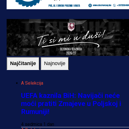
Najčitanije
Najnovije
A Selekcija
UEFA kaznila BiH: Navijači neće
moći pratiti Zmajeve u Poljskoj i
Rumuniji!
4 sedmica 1 dan