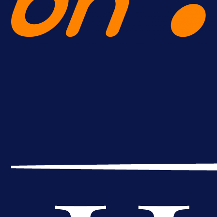
A Selekcija
Reprezentativac BiH bi mogao
postati novo pojačanje Hajduka!
1 dan 7 h