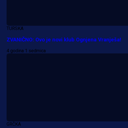
TURSKA
A Selekcija
ZVANIČNO: Ovo je novi klub Ognjena Vranješa!
Da li je selektor zadovoljan: Evo š
4 godina 1 sedmica
je Barbarez rekao o transferu
Alajbegovića u Juventus!
1 dan 7 h
GRČKA