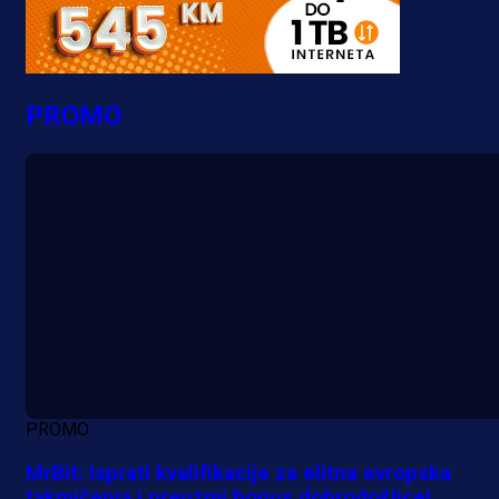
PROMO
PROMO
MrBit: Isprati kvalifikacije za elitna evropska
takmičenja i preuzmi bonus dobrodošlice!