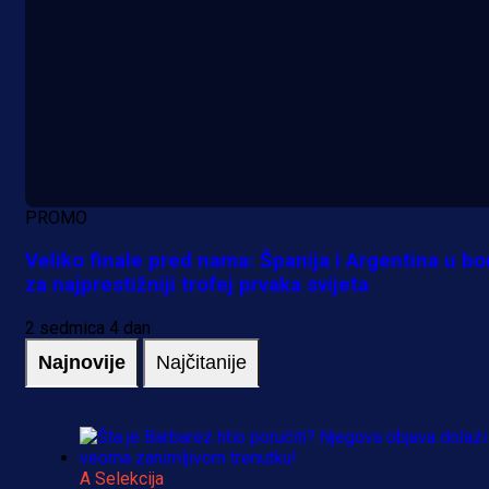
PROMO
Veliko finale pred nama: Španija i Argentina u bo
za najprestižniji trofej prvaka svijeta
2 sedmica 4 dan
Najnovije
Najčitanije
A Selekcija