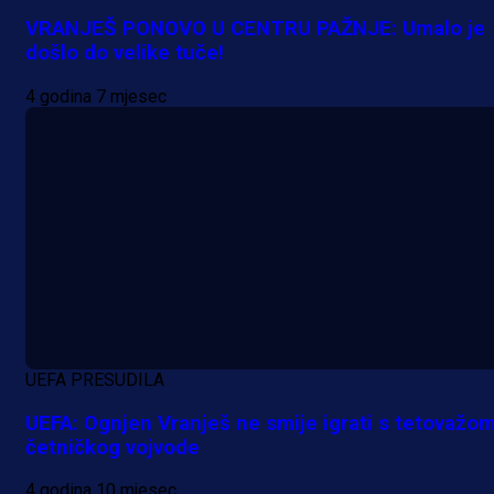
VRANJEŠ PONOVO U CENTRU PAŽNJE: Umalo je
došlo do velike tuče!
4 godina 7 mjesec
UEFA PRESUDILA
UEFA: Ognjen Vranješ ne smije igrati s tetovažo
četničkog vojvode
4 godina 10 mjesec