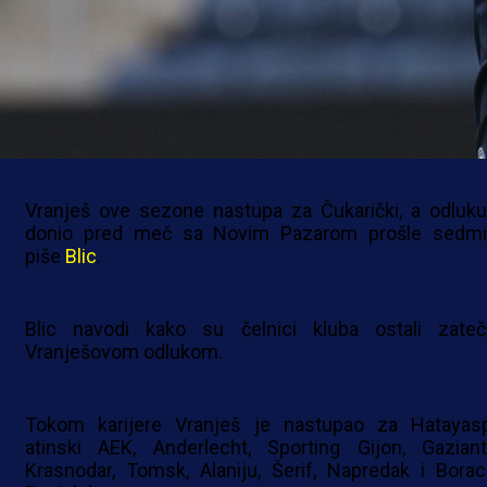
VRANJEŠ ZAVRŠIO KARIJERU
Bivši reprezentativac BiH Ognjen Vranješ, odlučio
završiti igračku karijeru.
Vranješ ove sezone nastupa za Čukarički, a odluku
donio pred meč sa Novim Pazarom prošle sedmi
piše
Blic
.
Blic navodi kako su čelnici kluba ostali zateč
Vranješovom odlukom.
Tokom karijere Vranješ je nastupao za Hatayasp
atinski AEK, Anderlecht, Sporting Gijon, Gaziant
Krasnodar, Tomsk, Alaniju, Šerif, Napredak i Borac