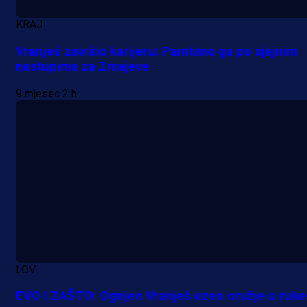
KRAJ
Vranješ završio karijeru: Pamtimo ga po sjajnim
nastupima za Zmajeve
9 mjesec 2 h
LOV
EVO I ZAŠTO: Ognjen Vranješ uzeo oružje u ruke