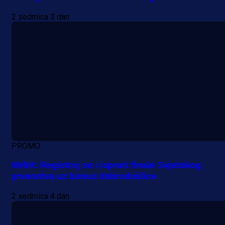
2 sedmica 3 dan
PROMO
MrBit: Registruj se i isprati finale Svjetskog
prvenstva uz bonus dobrodošlice
2 sedmica 4 dan