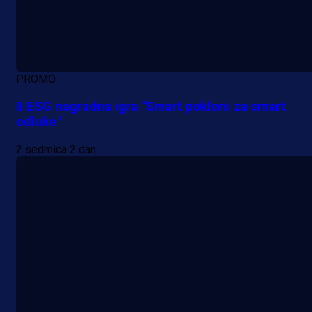
PROMO
II ESG nagradna igra "Smart pokloni za smart
odluke"
2 sedmica 2 dan