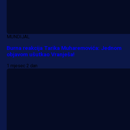
MUNDIJAL
Burna reakcija Tarika Muharemovića: Jednom
objavom ušutkao Vranješa!
1 mjesec 2 dan