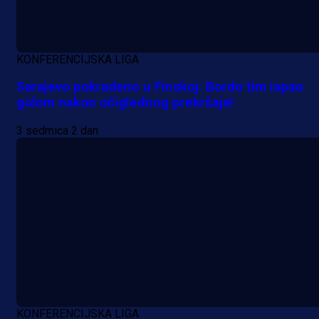
KONFERENCIJSKA LIGA
Sarajevo pokradeno u Finskoj: Bordo tim ispao
golom nakon očiglednog prekršaja!
3 sedmica 2 dan
Promo vijesti
Počinje Premijer liga BiH: Pronađi
specijale i iskoristi jedinstvenu
ponudu
KONFERENCIJSKA LIGA