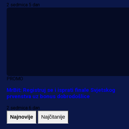
2 sedmica 5 dan
PROMO
MrBit: Registruj se i isprati finale Svjetskog
prvenstva uz bonus dobrodošlice
2 sedmica 6 dan
Najnovije
Najčitanije