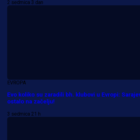
2 sedmica 3 dan
EVROPA
Evo koliko su zaradili bh. klubovi u Evropi: Saraje
ostalo na začelju!
3 sedmica 21 h
A Selekcija
Samed Baždar predstavljen u
novom klubu, nosit će kultni broj