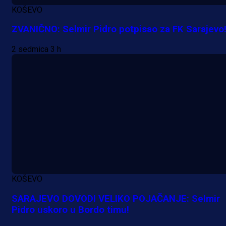
KOŠEVO
ZVANIČNO: Selmir Pidro potpisao za FK Sarajevo
2 sedmica 3 h
Premijer liga BiH
KOŠEVO
Grbavica se prisjetila Izeta Nanića
Manijaci razvili posebnu parolu!
SARAJEVO DOVODI VELIKO POJAČANJE: Selmir
Pidro uskoro u Bordo timu!
22 h 42 sekunda