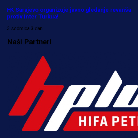
1 dan 7 h
FK Sarajevo organizuje javno gledanje revanša
Više vijesti
protiv Inter Turkua!
3 sedmica 3 dan
Naši Partneri