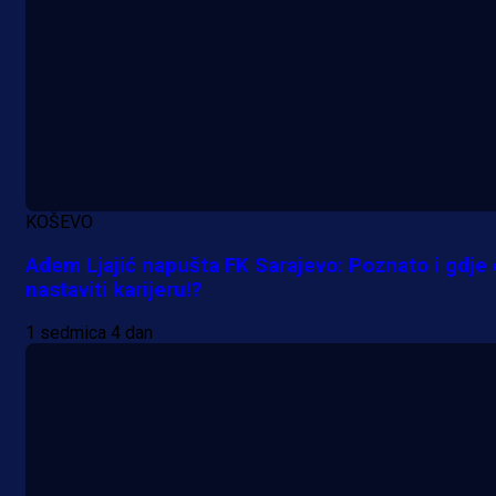
KOŠEVO
Adem Ljajić napušta FK Sarajevo: Poznato i gdje
nastaviti karijeru!?
1 sedmica 4 dan
Premijer liga BiH
Željo uprkos svim problemima
krenuo pobjedom: Plavi slavili na
Grbavici!