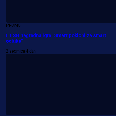
PROMO
II ESG nagradna igra "Smart pokloni za smart
odluke"
2 sedmica 4 dan