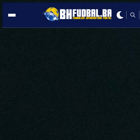
HOTEL HILLS
14:20, 29.10.2021
SPECIJALNA PONUDA HOTELA HILLS
Doživi jesen u Sarajevu (FOTO)
Autor:
BHFudbal.ba