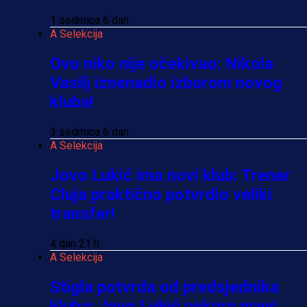
1 sedmica 6 dan
A Selekcija
Ovo niko nije očekivao: Nikola
Vasilj iznenadio izborom novog
kluba!
3 sedmica 6 dan
A Selekcija
Jovo Lukić ima novi klub: Trener
Cluja praktično potvrdio veliki
transfer!
4 dan 21 h
A Selekcija
Stigla potvrda od predsjednika
kluba: Jovo Lukić uskoro pravi