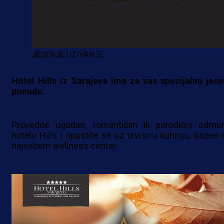
JESENJE UŽIVANJE
Hotel Hills iz Sarajeva ima za vas specijalnu jese
ponudu.
Provedite ugodan, romantičan ili porodični odmo
hotelu Hills i opustite se uz izvrsnu kuhinju, bazen il
najvećem wellness centar.