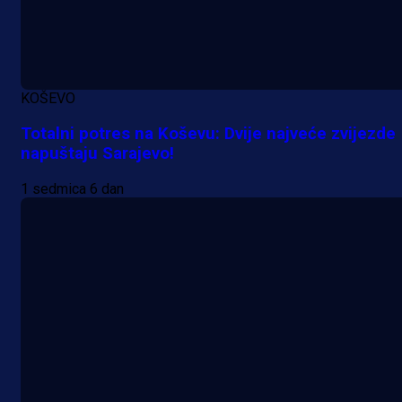
21 h 12 min
KOŠEVO
Totalni potres na Koševu: Dvije najveće zvijezde
napuštaju Sarajevo!
1 sedmica 6 dan