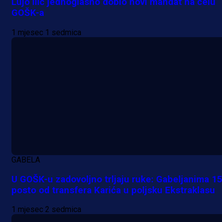
Lujo Ilić jednoglasno dobio novi mandat na čelu
GOŠK-a
1 mjesec 1 sedmica
GABELA
U GOŠK-u zadovoljno trljaju ruke: Gabeljanima 1
posto od transfera Karića u poljsku Ekstraklasu
1 mjesec 2 sedmica