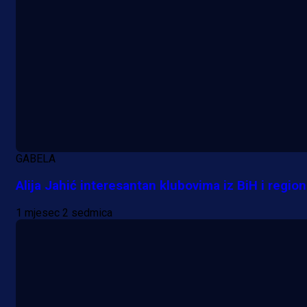
A Selekcija
Da li je selektor zadovoljan: Evo š
je Barbarez rekao o transferu
Alajbegovića u Juventus!
21 h 18 min
GABELA
Alija Jahić interesantan klubovima iz BiH i regio
1 mjesec 2 sedmica