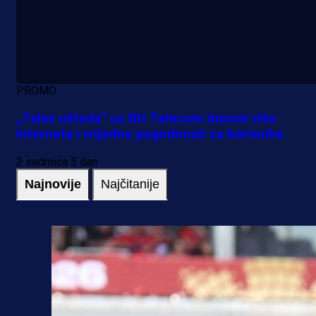
PROMO
„Talas ušteda“ uz BH Telecom donosi više
interneta i vrijedne pogodnosti za korisnike
2 sedmica 5 dan
Najnovije
Najčitanije