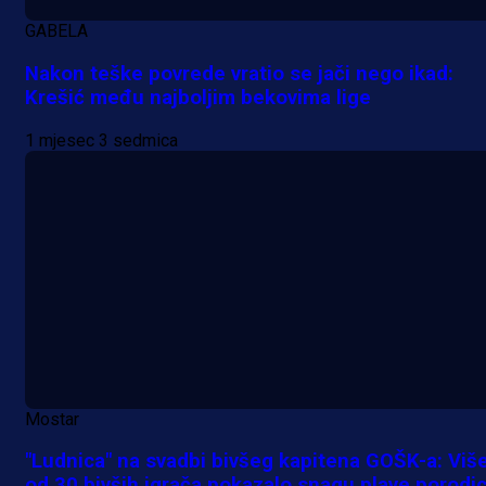
GABELA
Nakon teške povrede vratio se jači nego ikad:
Krešić među najboljim bekovima lige
1 mjesec 3 sedmica
Mostar
"Ludnica" na svadbi bivšeg kapitena GOŠK-a: Viš
od 30 bivših igrača pokazalo snagu plave porodi