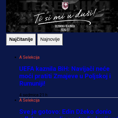
Najčitanije
Najnovije
A Selekcija
UEFA kaznila BiH: Navijači neće
moći pratiti Zmajeve u Poljskoj i
Rumuniji!
4 sedmica 21 h
A Selekcija
Sve je gotovo: Edin Džeko donio