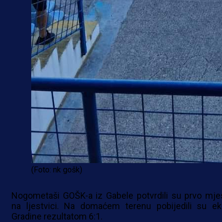
(Foto: nk gošk)
Nogometaši GOŠK-a iz Gabele potvrdili su prvo mje
na ljestvici. Na domaćem terenu pobijedili su ek
Gradine rezultatom 6:1.