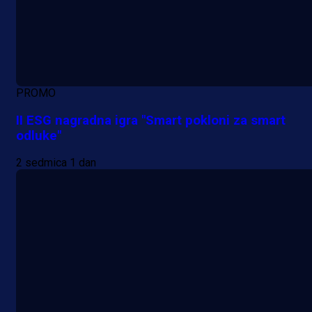
PROMO
II ESG nagradna igra "Smart pokloni za smart
odluke"
2 sedmica 1 dan