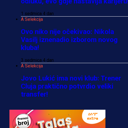
odluku, evo gdje nastavlja karijeru
1 sedmica 4 dan
A Selekcija
Ovo niko nije očekivao: Nikola
Vasilj iznenadio izborom novog
kluba!
3 sedmica 4 dan
A Selekcija
Jovo Lukić ima novi klub: Trener
Cluja praktično potvrdio veliki
transfer!
2 dan 15 h
A Selekcija
Stigla potvrda od predsjednika