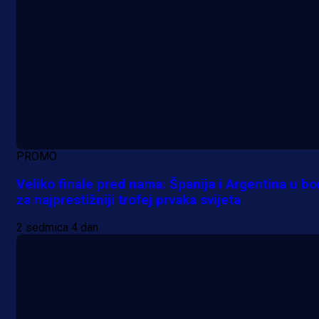
PROMO
Veliko finale pred nama: Španija i Argentina u bo
za najprestižniji trofej prvaka svijeta
2 sedmica 4 dan