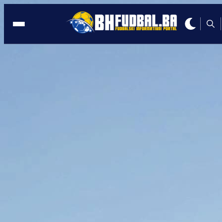
PRVA LIGA FBiH
21:34, 03.10.2021
GOŠK SUVERENO GAZI: Gradina primil
čak šest komada u Gabeli!
Autor:
Redakcija