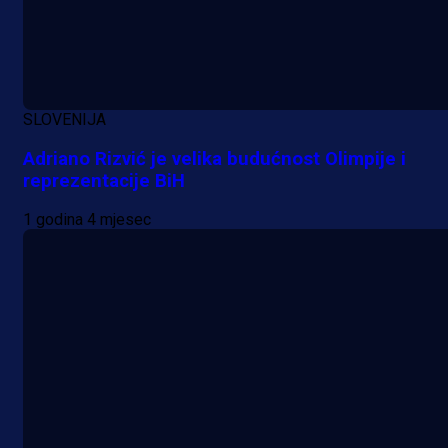
SLOVENIJA
Adriano Rizvić je velika budućnost Olimpije i
reprezentacije BiH
1 godina 4 mjesec
A Selekcija
Nova sezona, stari problemi: Esmi
Bajraktarević ponovo bez minuta 
PSV-u!
5 h 1 min