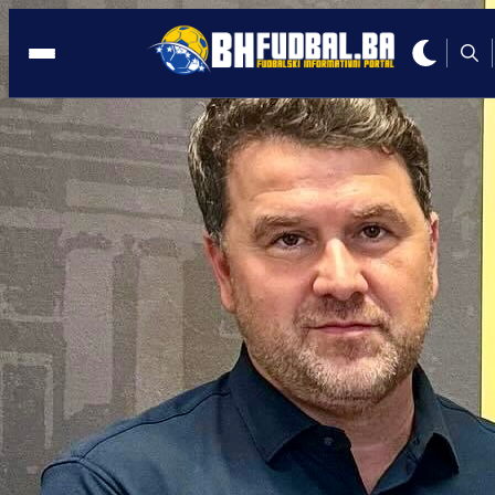
TRANSFER VIJESTI
16:55, 03.06.2020
Nekadašnji mladi reprezentativac BiH
pravi odličan transfer!
Autor:
BHFudbal.ba