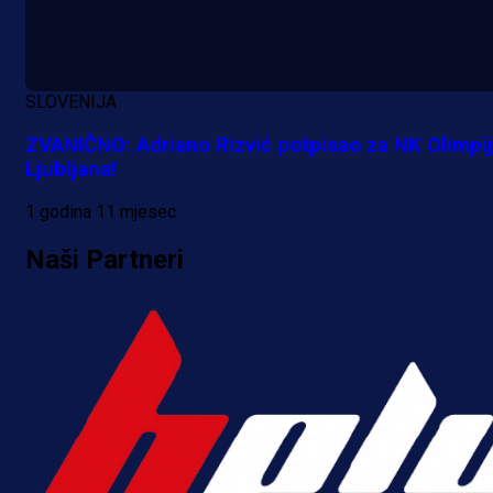
SLOVENIJA
ZVANIČNO: Adriano Rizvić potpisao za NK Olimpi
Ljubljana!
1 godina 11 mjesec
Naši Partneri
Premijer liga BiH
Bez pobjednika u Mostaru:
Sarajevo kiksalo na startu
prvenstva!