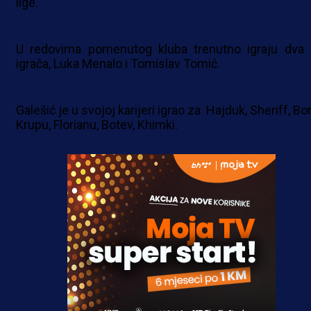
lige.
U redovima pomenutog kluba trenutno igraju dva 
igrača, Luka Menalo i Tomislav Tomić.
Galešić je u svojoj karijeri igrao za Hajduk, Sheriff, Bo
Krupu, Florianu, Botev, Khimki.