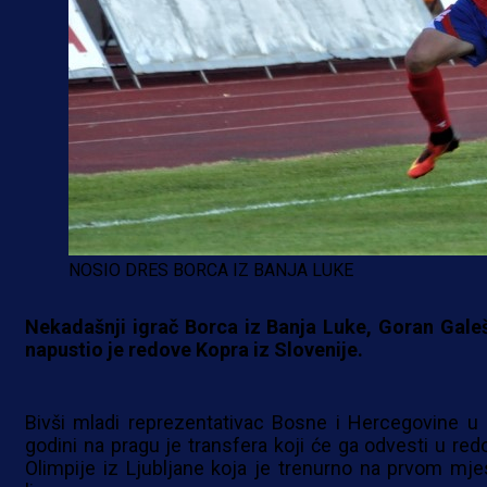
NOSIO DRES BORCA IZ BANJA LUKE
Nekadašnji igrač Borca iz Banja Luke, Goran Galeš
napustio je redove Kopra iz Slovenije.
Bivši mladi reprezentativac Bosne i Hercegovine u 
godini na pragu je transfera koji će ga odvesti u red
Olimpije iz Ljubljane koja je trenurno na prvom mje