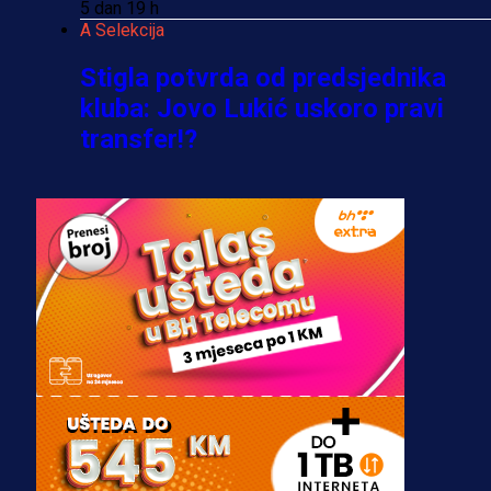
5 dan 19 h
A Selekcija
Stigla potvrda od predsjednika
kluba: Jovo Lukić uskoro pravi
transfer!?
3 sedmica 6 dan
A Selekcija
Zmajevi dobili veliko pojačanje:
Fudbaler Olympiacosa želi obući
dres BiH!
3 sedmica 5 dan
Premijer liga BiH
Misimović priveden: SIPA ga tereti
za pranje novca, pretresaju