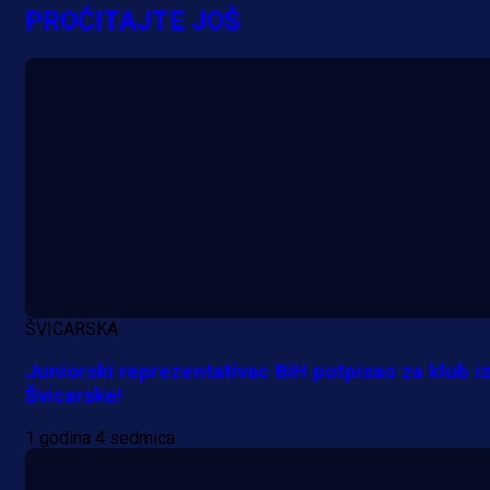
PROČITAJTE JOŠ
A Selekcija
Potencijalni reprezentativac BiH
pred velikim transferom: Ide kod
Demirovića u Stuttgart!
3 h 3 min
ŠVICARSKA
Juniorski reprezentativac BiH potpisao za klub i
Švicarske!
1 godina 4 sedmica