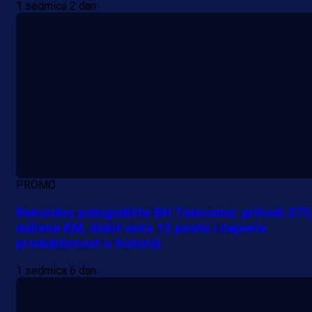
1 sedmica 2 dan
PROMO
Rekordno polugodište BH Telecoma: prihodi 275
miliona KM, dobit veća 12 posto i najveća
produktivnost u historiji
1 sedmica 6 dan