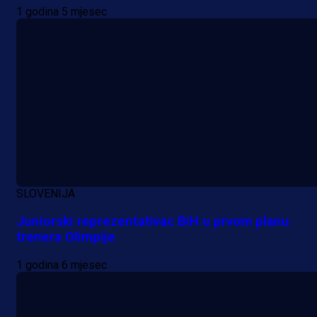
1 godina 5 mjesec
SLOVENIJA
Juniorski reprezentativac BiH u prvom planu
trenera Olimpije
1 godina 6 mjesec