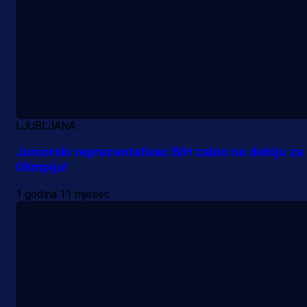
LJUBLJANA
Juniorski reprezentativac BiH zabio na debiju za
Olimpiju!
1 godina 11 mjesec