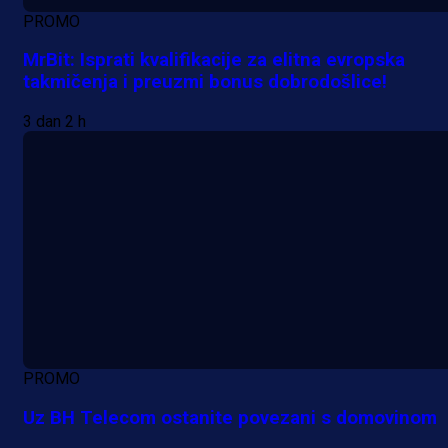
PROMO
MrBit: Isprati kvalifikacije za elitna evropska
takmičenja i preuzmi bonus dobrodošlice!
3 dan 2 h
PROMO
Uz BH Telecom ostanite povezani s domovinom