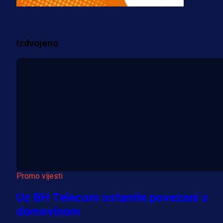
prostorije FK Borac!
2 sedmica 2 dan
Izdvojeno
Više vijesti
Promo vijesti
Uz BH Telecom ostanite povezani s
domovinom