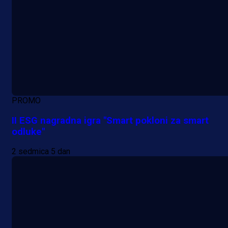
PROMO
II ESG nagradna igra "Smart pokloni za smart
odluke"
2 sedmica 5 dan