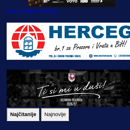
#Goran Galešić
#Olimpija
Najčitanije
Najnovije