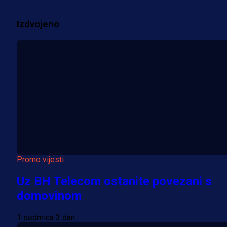
3 sedmica 3 dan
Izdvojeno
Više vijesti
Promo vijesti
Uz BH Telecom ostanite povezani s
domovinom
1 sedmica 3 dan