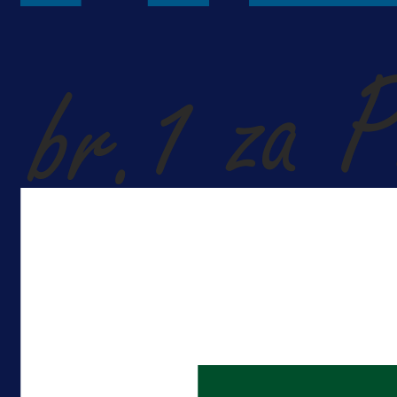
A Selekcija
Kakva partija Omerovića: Postiga
dva gola za samo tri minute!
1 dan 18 h
Više vijesti