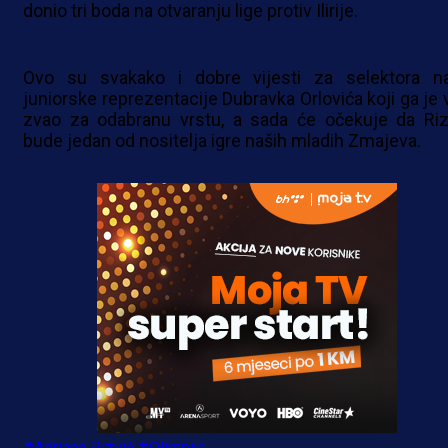
donio tri boda na otvaranju lige protiv Ilirije.
Ovo su svakako i dobre vijesti za selektora n
juniorske reprezentacije Dubravka Orlovića koji ga je 
zvao za odabranu vrstu, a sada će očekuje da Riz
bude jedan od nositelja igre naših mladih Zmajeva.
#Adriano Rizvić
#Olimpija