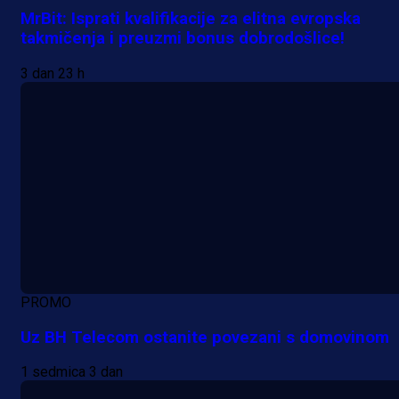
MrBit: Isprati kvalifikacije za elitna evropska
takmičenja i preuzmi bonus dobrodošlice!
3 dan 23 h
PROMO
Uz BH Telecom ostanite povezani s domovinom
1 sedmica 3 dan