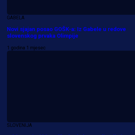
pred velikim transferom: Ide kod
Demirovića u Stuttgart!
GABELA
23 h 44 min
Novi sjajan posao GOŠK-a: Iz Gabele u redove
slovenskog prvaka Olimpije
1 godina 1 mjesec
SLOVENIJA