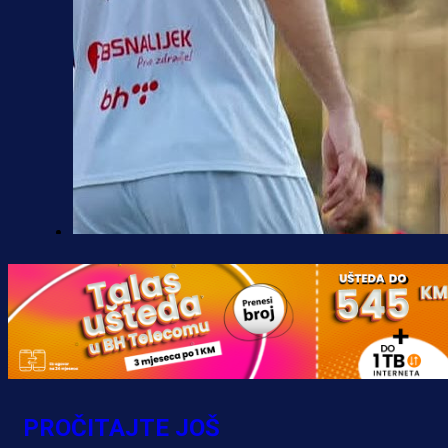
Premijer liga BiH
Borac do pobjede, ali scene iz
Banje Luke zgrozile javnost: Preki
zbog skandiranja Ratku Mladiću!
16 h 44 min
PROČITAJTE JOŠ