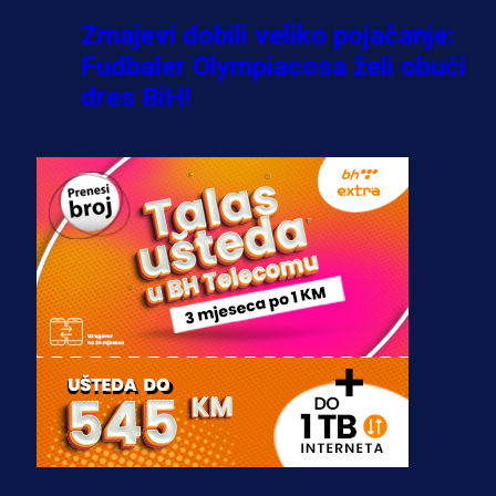
Zmajevi dobili veliko pojačanje:
Fudbaler Olympiacosa želi obući
dres BiH!
3 sedmica 6 dan
Premijer liga BiH
Misimović priveden: SIPA ga tereti
za pranje novca, pretresaju
prostorije FK Borac!
2 sedmica 3 dan
Reprezentacije
Bio je uhapšen s Tijanom Ajfon u
BiH, a sada sudi finale Svjetskog
prvenstva!