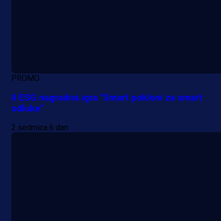
PROMO
II ESG nagradna igra "Smart pokloni za smart
odluke"
2 sedmica 6 dan