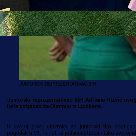
JUNIORSKI REPREZENTATIVAC BIH
Juniorski reprezentativac BiH Adriano Rizvić ovog
ljeta potpisao za Olimpiju iz Ljubljane.
U svojoj prvoj utakmici za juniorski tim postigao
pogodak u 91. minuti iz jedanaesterca i tako svojoj ek