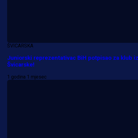
ŠVICARSKA
Juniorski reprezentativac BiH potpisao za klub i
Švicarske!
1 godina 1 mjesec
A Selekcija
Potencijalni reprezentativac BiH