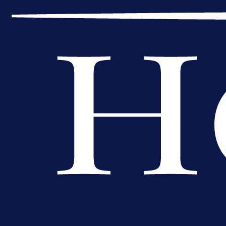
Premijer liga BiH
Bez pobjednika u Mostaru:
Sarajevo kiksalo na startu
prvenstva!
1 dan 15 h