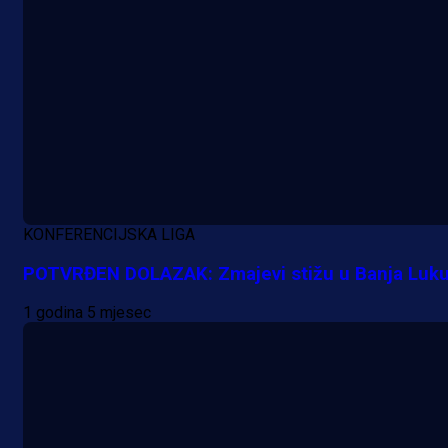
A Selekcija
Nova sezona, stari problemi: Esmi
Bajraktarević ponovo bez minuta 
PSV-u!
1 dan 1 h
KONFERENCIJSKA LIGA
POTVRĐEN DOLAZAK: Zmajevi stižu u Banja Luku
1 godina 5 mjesec