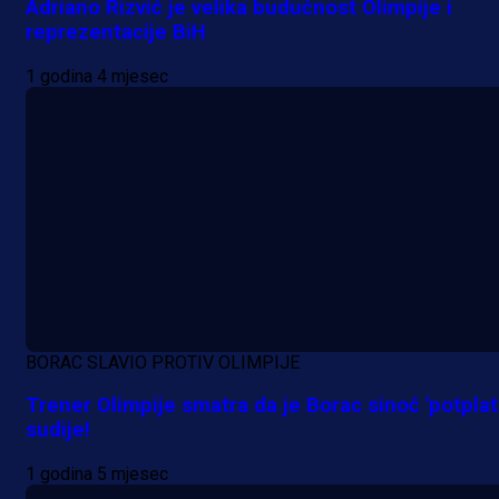
Adriano Rizvić je velika budućnost Olimpije i
reprezentacije BiH
1 godina 4 mjesec
BORAC SLAVIO PROTIV OLIMPIJE
Trener Olimpije smatra da je Borac sinoć 'potplati
sudije!
1 godina 5 mjesec