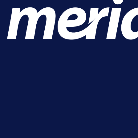
A Selekcija
Sjajna završnica bivšeg Zmaja:
Pogledajte gol Kenana Kodre prot
Real Madrida!