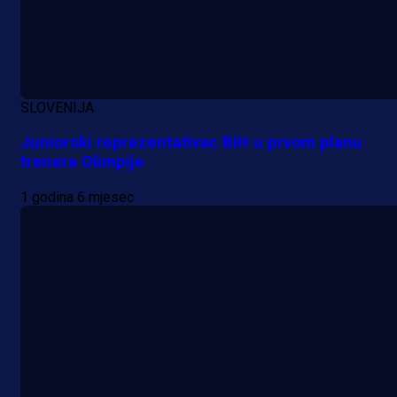
SLOVENIJA
Juniorski reprezentativac BiH u prvom planu
trenera Olimpije
1 godina 6 mjesec