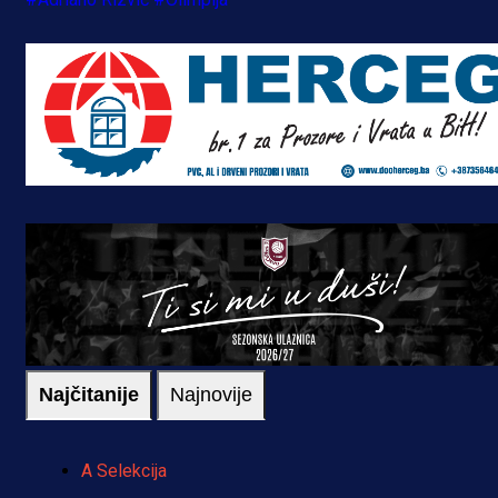
Najčitanije
Najnovije
A Selekcija