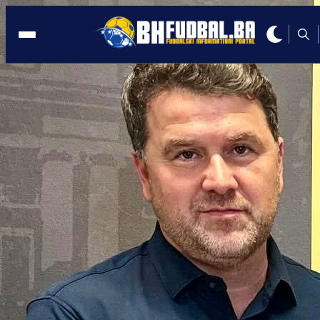
LJUBLJANA
13:16, 18.08.2024
Juniorski reprezentativac BiH zabio na
debiju za Olimpiju!
Autor:
BHFudbal.ba