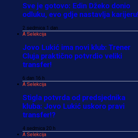
Sve je gotovo: Edin Džeko donio
odluku, evo gdje nastavlja karijeru
2 sedmica 1 dan
A Selekcija
Jovo Lukić ima novi klub: Trener
Cluja praktično potvrdio veliki
transfer!
6 dan 16 h
A Selekcija
Stigla potvrda od predsjednika
kluba: Jovo Lukić uskoro pravi
transfer!?
4 sedmica 20 h
A Selekcija