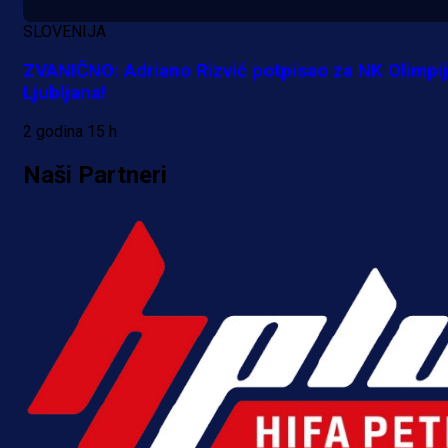
SLOVENIJA
ZVANIČNO: Adriano Rizvić potpisao za NK Olimpi
Ljubljana!
2 godina 15 h
Naši Partneri