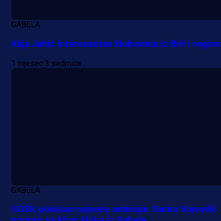
GABELA
Alija Jahić interesantan klubovima iz BiH i regio
1 mjesec 3 sedmica
GABELA
GOŠK pokazao najveće ambicije: Darko Vojvodić
ponovo na klupi kluba iz Gabele