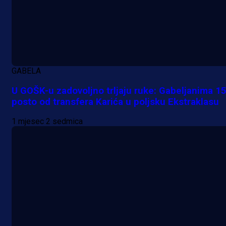
Premijer liga BiH
Bez pobjednika u Mostaru:
GABELA
Sarajevo kiksalo na startu
U GOŠK-u zadovoljno trljaju ruke: Gabeljanima 1
prvenstva!
posto od transfera Karića u poljsku Ekstraklasu
5 h 29 min
1 mjesec 2 sedmica