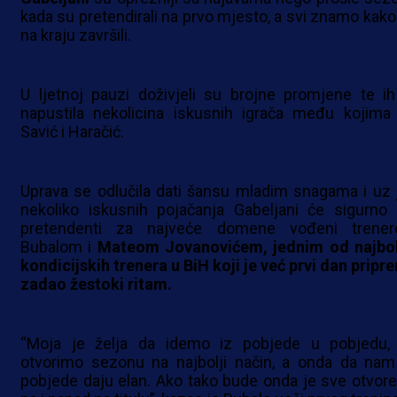
kada su pretendirali na prvo mjesto, a svi znamo kako
na kraju završili.
U ljetnoj pauzi doživjeli su brojne promjene te ih
napustila nekolicina iskusnih igrača među kojima
Savić i Haračić.
Uprava se odlučila dati šansu mladim snagama i uz 
nekoliko iskusnih pojačanja Gabeljani će sigurno b
pretendenti za najveće domene vođeni trene
Bubalom i
Mateom Jovanovićem, jednim od najbol
kondicijskih trenera u BiH koji je već prvi dan pripr
zadao žestoki ritam.
“Moja je želja da idemo iz pobjede u pobjedu,
otvorimo sezonu na najbolji način, a onda da nam
pobjede daju elan. Ako tako bude onda je sve otvore