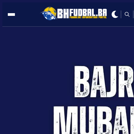
PROZIVKA
22:40, 05.07.2021
GOŠK KRENUO SA PRIPREMAMA:
Jovanović zadao žestok tempo!
Autor:
BHFudbal.ba