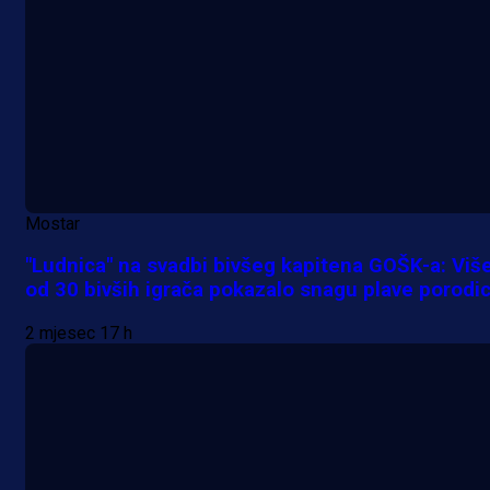
Mostar
"Ludnica" na svadbi bivšeg kapitena GOŠK-a: Viš
od 30 bivših igrača pokazalo snagu plave porodi
2 mjesec 17 h