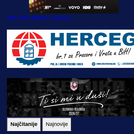
#NK GOŠK
#Meteo Jovanović
Najčitanije
Najnovije