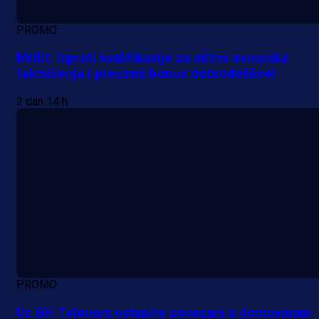
PROMO
MrBit: Isprati kvalifikacije za elitna evropska
takmičenja i preuzmi bonus dobrodošlice!
2 dan 14 h
PROMO
Uz BH Telecom ostanite povezani s domovinom