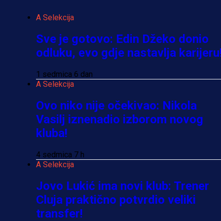
A Selekcija
Sve je gotovo: Edin Džeko donio
odluku, evo gdje nastavlja karijeru
1 sedmica 6 dan
A Selekcija
Ovo niko nije očekivao: Nikola
Vasilj iznenadio izborom novog
kluba!
4 sedmica 7 h
A Selekcija
Jovo Lukić ima novi klub: Trener
Cluja praktično potvrdio veliki
transfer!