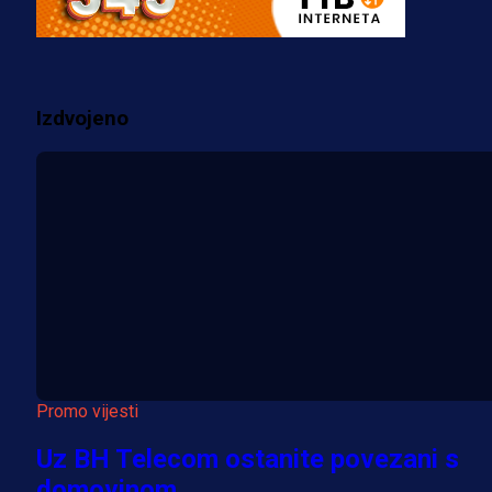
prostorije FK Borac!
2 sedmica 1 dan
Izdvojeno
Više vijesti
Promo vijesti
Uz BH Telecom ostanite povezani s
domovinom