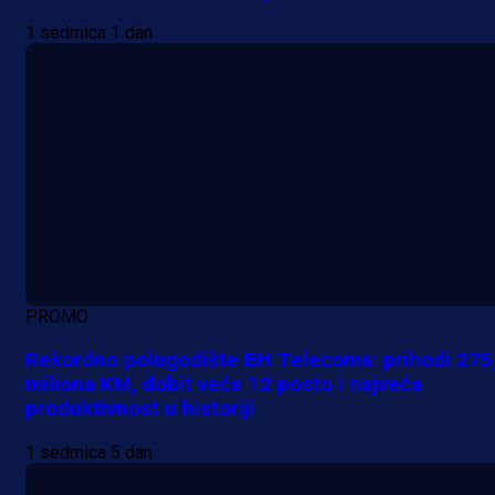
1 sedmica 1 dan
PROMO
Rekordno polugodište BH Telecoma: prihodi 275
miliona KM, dobit veća 12 posto i najveća
produktivnost u historiji
1 sedmica 5 dan