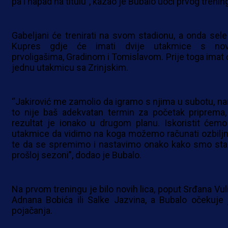
pa i napad na titulu”, kazao je Bubalo uoči prvog trenin
Gabeljani će trenirati na svom stadionu, a onda sele
Kupres gdje će imati dvije utakmice s no
prvoligašima, Gradinom i Tomislavom. Prije toga imat ć
jednu utakmicu sa Zrinjskim.
“Jakirović me zamolio da igramo s njima u subotu, n
to nije baš adekvatan termin za početak priprema, 
rezultat je ionako u drugom planu. Iskoristit ćemo
utakmice da vidimo na koga možemo računati ozbiljni
te da se spremimo i nastavimo onako kako smo stal
prošloj sezoni”, dodao je Bubalo.
Na prvom treningu je bilo novih lica, poput Srđana Vuli
Adnana Bobića ili Salke Jazvina, a Bubalo očekuje 
pojačanja.