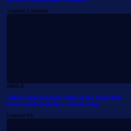
1 mjesec 3 sedmica
A Selekcija
Sjajna završnica bivšeg Zmaja:
GABELA
Pogledajte gol Kenana Kodre prot
Nakon teške povrede vratio se jači nego ikad:
Real Madrida!
Krešić među najboljim bekovima lige
7 h 29 min
2 mjesec 9 h