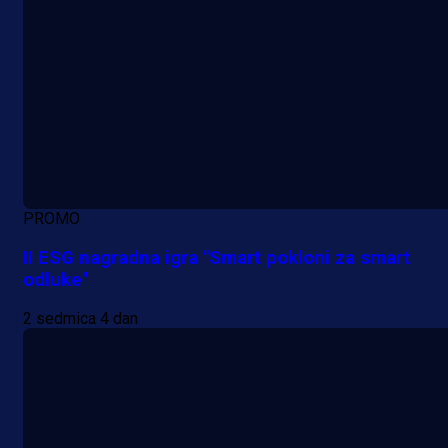
PROMO
II ESG nagradna igra "Smart pokloni za smart
odluke"
2 sedmica 4 dan