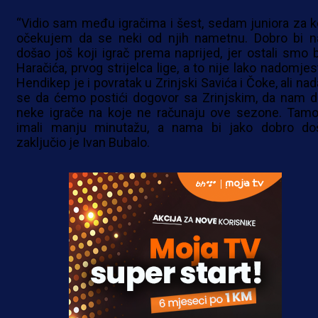
“Vidio sam među igračima i šest, sedam juniora za k
očekujem da se neki od njih nametnu. Dobro bi 
došao još koji igrač prema naprijed, jer ostali smo 
Haračića, prvog strijelca lige, a to nije lako nadomjest
Hendikep je i povratak u Zrinjski Savića i Čoke, ali na
se da ćemo postići dogovor sa Zrinjskim, da nam d
neke igrače na koje ne računaju ove sezone. Tamo
imali manju minutažu, a nama bi jako dobro došl
zaključio je Ivan Bubalo.