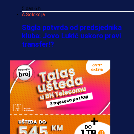
5 dan 6 h
A Selekcija
Stigla potvrda od predsjednika
kluba: Jovo Lukić uskoro pravi
transfer!?
3 sedmica 6 dan
A Selekcija
Zmajevi dobili veliko pojačanje:
Fudbaler Olympiacosa želi obući
dres BiH!
3 sedmica 5 dan
Premijer liga BiH
Misimović priveden: SIPA ga tereti
za pranje novca, pretresaju