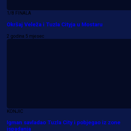
1/8 FINALA
Okršaj Veleža i Tuzla Cityja u Mostaru
2 godina 5 mjesec
KONJIC
Igman savladao Tuzla City i pobjegao iz zone
ispadanja