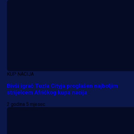
A Selekcija
Da li je selektor zadovoljan: Evo š
je Barbarez rekao o transferu
Alajbegovića u Juventus!
KUP NACIJA
23 h 39 min
Bivši igrač Tuzla Cityja proglašen najboljim
strijelcem Afričkog kupa nacija
2 godina 5 mjesec