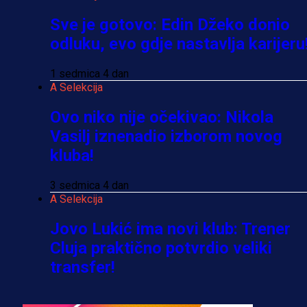
Sve je gotovo: Edin Džeko donio
odluku, evo gdje nastavlja karijeru
1 sedmica 4 dan
A Selekcija
Ovo niko nije očekivao: Nikola
Vasilj iznenadio izborom novog
kluba!
3 sedmica 4 dan
A Selekcija
Jovo Lukić ima novi klub: Trener
Cluja praktično potvrdio veliki
transfer!
2 dan 17 h