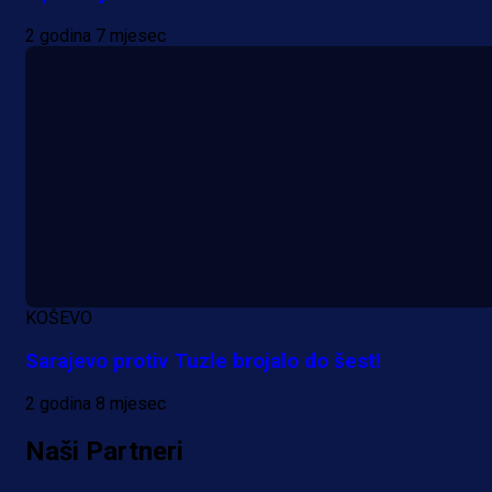
2 godina 7 mjesec
A Selekcija
KOŠEVO
Reprezentativac BiH bi mogao
Sarajevo protiv Tuzle brojalo do šest!
postati novo pojačanje Hajduka!
2 godina 8 mjesec
23 h 41 min
Naši Partneri