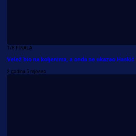
1/8 FINALA
Velež bio na koljenima, a onda se ukazao Haskić
2 godina 5 mjesec