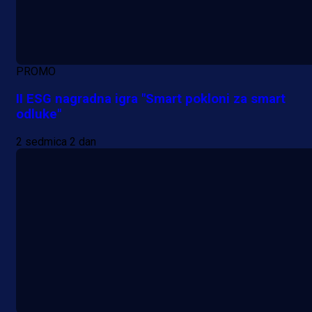
PROMO
II ESG nagradna igra "Smart pokloni za smart
odluke"
2 sedmica 2 dan