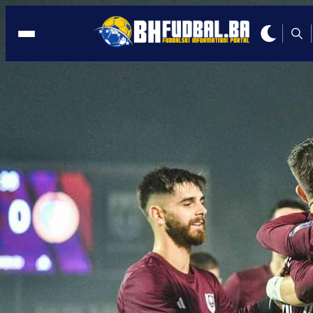
28. KOLO
22:24, 03.05.2021
ZLATA VRIJEDAN BOD VUKOVA: Olimp
i Tuzla City remizirali na Koševu
Autor:
Redakcija