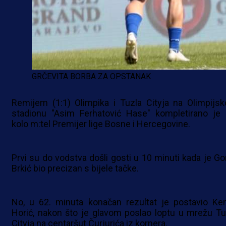
GRČEVITA BORBA ZA OPSTANAK
Remijem (1:1) Olimpika i Tuzla Cityja na Olimpijs
stadionu "Asim Ferhatović Hase" kompletirano je 
kolo m:tel Premijer lige Bosne i Hercegovine.
Prvi su do vodstva došli gosti u 10 minuti kada je Go
Brkić bio precizan s bijele tačke.
No, u 62. minuta konačan rezultat je postavio Ke
Horić, nakon što je glavom poslao loptu u mrežu Tu
Cityja na centaršut Čurjurića iz kornera.