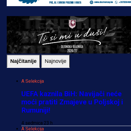
Najčitanije
Najnovije
A Selekcija
UEFA kaznila BiH: Navijači neće
moći pratiti Zmajeve u Poljskoj i
Rumuniji!
4 sedmica 23 h
A Selekcija