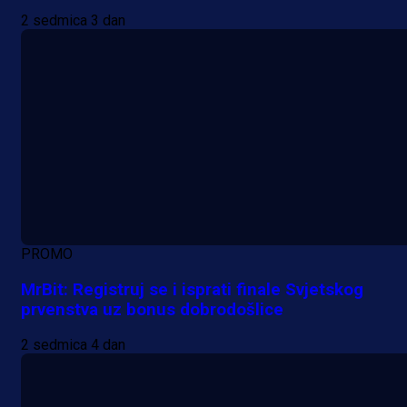
2 sedmica 3 dan
PROMO
MrBit: Registruj se i isprati finale Svjetskog
prvenstva uz bonus dobrodošlice
2 sedmica 4 dan