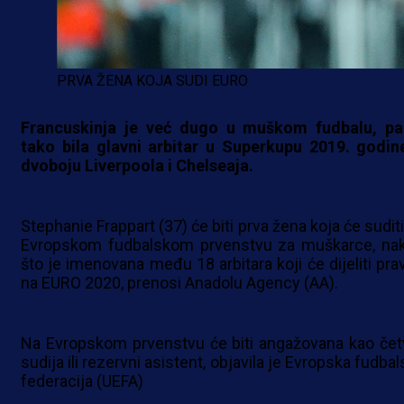
PRVA ŽENA KOJA SUDI EURO
Francuskinja je već dugo u muškom fudbalu, pa
tako bila glavni arbitar u Superkupu 2019. godin
dvoboju Liverpoola i Chelseaja.
Stephanie Frappart (37) će biti prva žena koja će sudit
Evropskom fudbalskom prvenstvu za muškarce, na
što je imenovana među 18 arbitara koji će dijeliti pra
na EURO 2020, prenosi Anadolu Agency (AA).
Na Evropskom prvenstvu će biti angažovana kao četv
sudija ili rezervni asistent, objavila je Evropska fudba
federacija (UEFA)