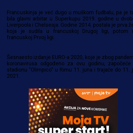
Francuskinja je već dugo u muškom fudbalu, pa je t
bila glavni arbitar u Superkupu 2019. godine u dvob
Liverpoola i Chelseaja. Godine 2014. postala je prva ž
koja je sudila u francuskoj Drugoj ligi, potom 
francuskoj Prvoj ligi.
Šesnaesto izdanje EURO-a 2020, koje je zbog pandem
koronavirusa odgođeno za ovu godinu, započeće
stadionu "Olimpico" u Rimu 11. juna i trajaće do 11. j
2021.