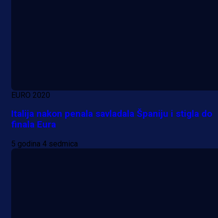
EURO 2020
A Selekcija
Italija nakon penala savladala Španiju i stigla do
Lukić seli u Bundesligu? Dva
finala Eura
njemačka kluba krenula po bh.
5 godina 4 sedmica
reprezentativca!
1 dan 2 h