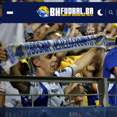
EURO 2020
14:06, 22.04.2021
Ovo je prva žena koja će suditi na
Evropskom prvenstvu
Autor:
BHFudbal.ba 2