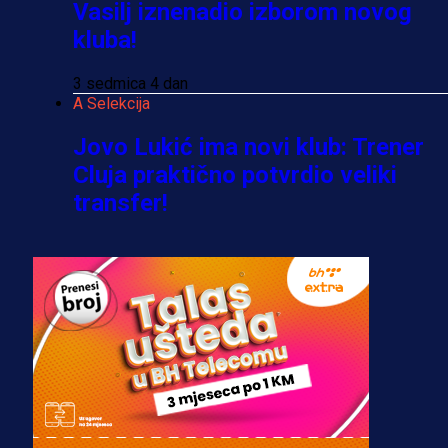
Vasilj iznenadio izborom novog
kluba!
3 sedmica 4 dan
A Selekcija
Jovo Lukić ima novi klub: Trener
Cluja praktično potvrdio veliki
transfer!
2 dan 20 h
A Selekcija
Stigla potvrda od predsjednika
kluba: Jovo Lukić uskoro pravi
transfer!?
3 sedmica 4 dan
A Selekcija