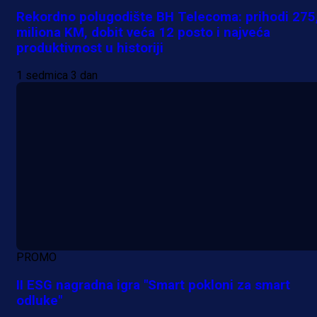
Rekordno polugodište BH Telecoma: prihodi 275
miliona KM, dobit veća 12 posto i najveća
produktivnost u historiji
1 sedmica 3 dan
PROMO
II ESG nagradna igra "Smart pokloni za smart
odluke"