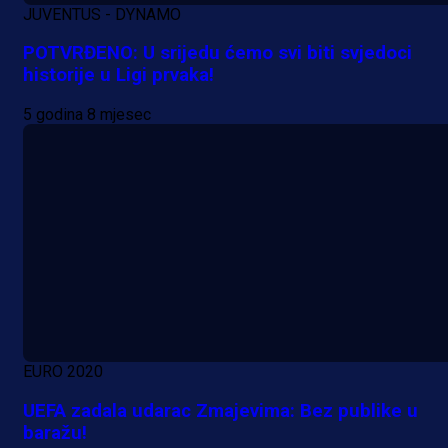
JUVENTUS - DYNAMO
POTVRĐENO: U srijedu ćemo svi biti svjedoci
historije u Ligi prvaka!
5 godina 8 mjesec
A Selekcija
Da li je selektor zadovoljan: Evo š
je Barbarez rekao o transferu
Alajbegovića u Juventus!
1 dan 2 h
EURO 2020
UEFA zadala udarac Zmajevima: Bez publike u
baražu!