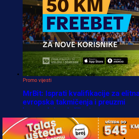
Promo vijesti
MrBit: Isprati kvalifikacije za elitn
evropska takmičenja i preuzmi
bonus dobrodošlice!
3 h 23 min