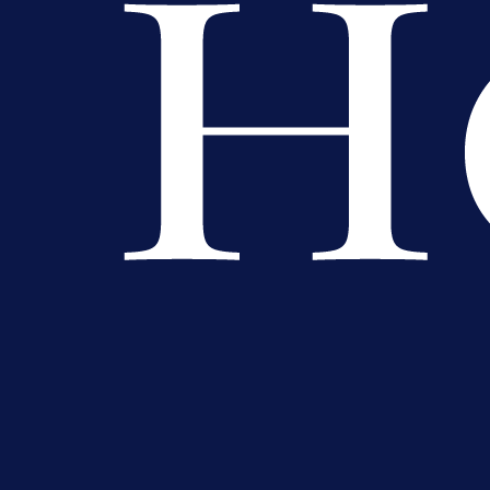
A Selekcija
Reprezentativac BiH bi mogao
postati novo pojačanje Hajduka!
1 dan 2 h