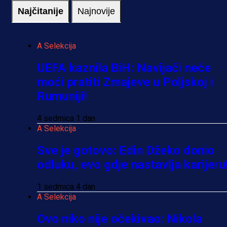
Najčitanije
Najnovije
A Selekcija
UEFA kaznila BiH: Navijači neće
moći pratiti Zmajeve u Poljskoj i
Rumuniji!
4 sedmica 1 dan
A Selekcija
Sve je gotovo: Edin Džeko donio
odluku, evo gdje nastavlja karijeru
1 sedmica 4 dan
A Selekcija
Ovo niko nije očekivao: Nikola