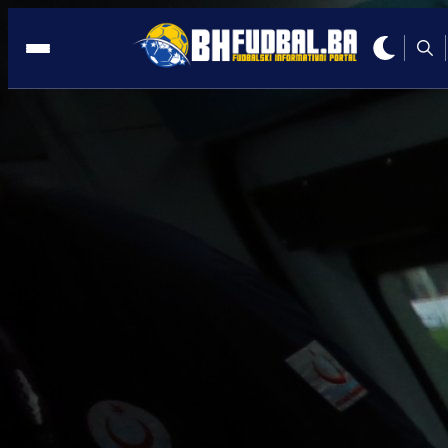
BH. NAPADAČ
13:08, 08.01.2021
Aldin Turkeš nije mogao saznati gore
vijesti na početku godine
Autor:
E. Ganibegović