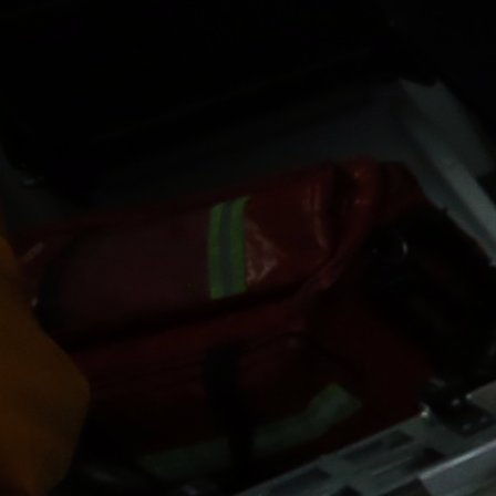
MORA NA NOVU OPERACIJU
Iako je već jednom operisan, bh. napadač i č
Lausanne-Sport Aldin Turkeš morat će na n
operaciju.
Švicarski mediji podsjećaju da je on pokidao ligame
koljena u decembru u utakmici protiv Lugana i procj
su bile da će s terena izbivati šest mjeseci, ali sada
očekuje pauza od tri mjeseca više.
To znači da će propustiti ostatak ove sezone i poče
sljedeće.
Podsjetimo, u trenutku povrede Turkeš je bio najbo