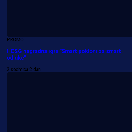
PROMO
II ESG nagradna igra "Smart pokloni za smart
odluke"
2 sedmica 2 dan