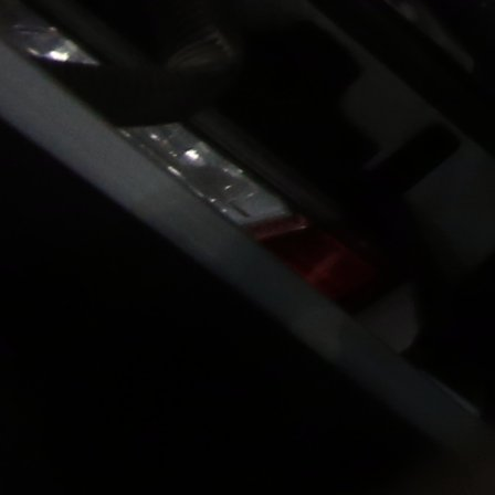
4 sedmica 1 dan
A Selekcija
Sve je gotovo: Edin Džeko donio
odluku, evo gdje nastavlja karijeru
1 sedmica 4 dan
A Selekcija
Ovo niko nije očekivao: Nikola
Vasilj iznenadio izborom novog
kluba!
3 sedmica 5 dan
A Selekcija
Jovo Lukić ima novi klub: Trener
Cluja praktično potvrdio veliki
transfer!