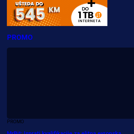
PROMO
PROMO
MrBit: Isprati kvalifikacije za elitna evropska