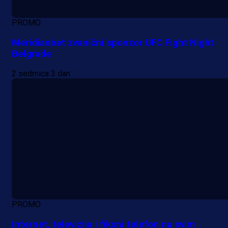
PROMO
Meridianbet zvanični sponzor UFC Fight Night
Belgrade
2 sedmica 3 dan
PROMO
Internet, televizija i fiksni telefon na svim