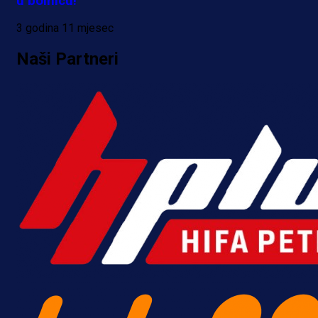
u bolnicu!
3 godina 11 mjesec
Naši Partneri