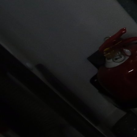
Najčitanije
Najnovije
A Selekcija
UEFA kaznila BiH: Navijači neće
moći pratiti Zmajeve u Poljskoj i
Rumuniji!