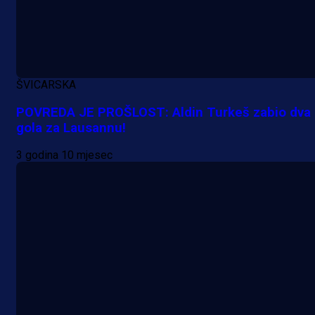
ŠVICARSKA
A Selekcija
POVREDA JE PROŠLOST: Aldin Turkeš zabio dva
Da li je selektor zadovoljan: Evo š
gola za Lausannu!
je Barbarez rekao o transferu
3 godina 10 mjesec
Alajbegovića u Juventus!
1 dan 9 h