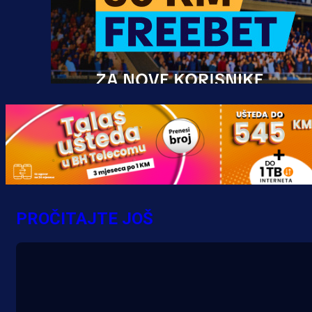
Promo vijesti
MrBit: Isprati kvalifikacije za elitn
evropska takmičenja i preuzmi
PROČITAJTE JOŠ
bonus dobrodošlice!
10 h 50 min