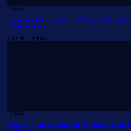
TURSKA
Pogledajte kako izgleda ruka Edina Višće nakon
teškog loma!
3 godina 11 mjesec
TURSKA
UŽASNA POVREDA EDINA VIŠĆE: Hitno je prebač