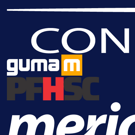
A Selekcija
Brat Kerima Alajbegovića pozvan 
reprezentaciju Njemačke!
1 dan 9 h
Više vijesti