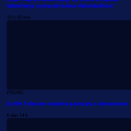
takmičenja i preuzmi bonus dobrodošlice!
10 h 50 min
PROMO
Uz BH Telecom ostanite povezani s domovinom
6 dan 14 h