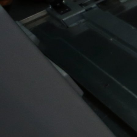
strijelac Lausanne, ali i kompletne švicarske Superli
no sreća mu je okrenula leđa.
#Aldin Turkeš
#Lausanne
#Povreda