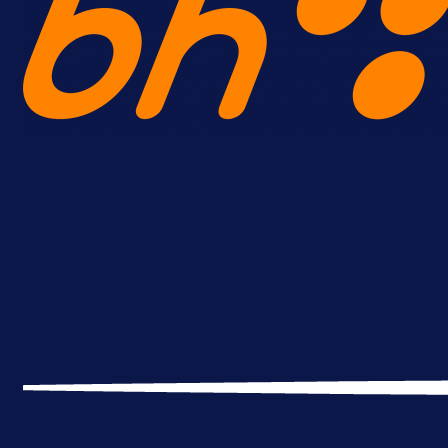
A Selekcija
Reprezentativac BiH bi mogao
postati novo pojačanje Hajduka!
1 dan 9 h