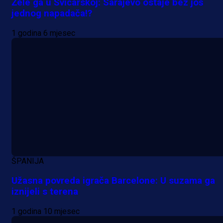
Žele ga u Švicarskoj: Sarajevo ostaje bez još
jednog napadača!?
1 godina 6 mjesec
A Selekcija
Lukić seli u Bundesligu? Dva
njemačka kluba krenula po bh.
reprezentativca!
1 dan 9 h
ŠPANIJA
Užasna povreda igrača Barcelone: U suzama ga
iznijeli s terena
1 godina 10 mjesec