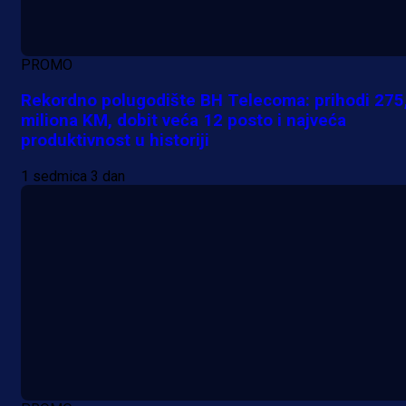
PROMO
Rekordno polugodište BH Telecoma: prihodi 275
miliona KM, dobit veća 12 posto i najveća
produktivnost u historiji
1 sedmica 3 dan