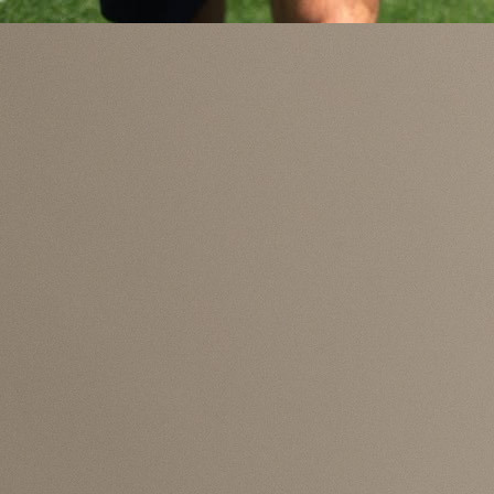
moći računati na svog kapitena i najveću zvije
Alphonsa Daviesa.
Fudbaler Bayerna potvrdio je kako zbog povrede n
biti spreman za prvi nastup svoje reprezentacije
Mundijalu, što predstavlja veliki udarac za dom
selekciju pred duel sa Zmajevima 12. juna u Torontu.
„Neću biti u mogućnosti igrati prvu utakmicu. Ip
vidjet ćemo šta će biti u drugoj ili trećoj utakmici
možda i ako prođemo grupnu fazu. Sve zavisi
procesa rehabilitacije i kako će moje tijelo reagov
na tretman. Cilj je da se oporavim, ali da ništa
rizikujem“
, rekao je Davies kanadskim medijima.
Njegovo odsustvo sigurno će predstavljati vel
problem za selektora Kanade, budući da je rije