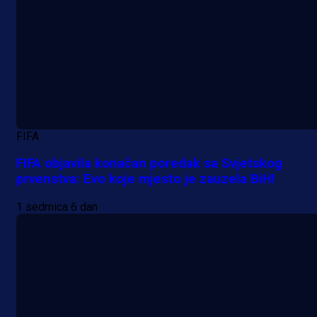
FIFA
FIFA objavila konačan poredak sa Svjetskog
prvenstva: Evo koje mjesto je zauzela BiH!
1 sedmica 6 dan
A Selekcija
Lukić seli u Bundesligu? Dva
njemačka kluba krenula po bh.