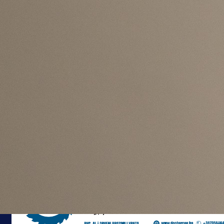
#BiH
#Svjetsko prvenstvo
#Kanada
#Alphonso Davies