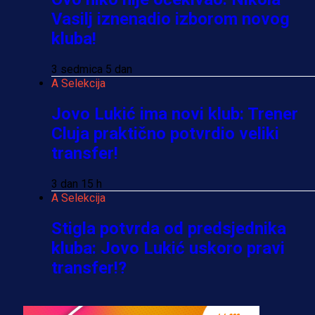
Vasilj iznenadio izborom novog
kluba!
3 sedmica 5 dan
A Selekcija
Jovo Lukić ima novi klub: Trener
Cluja praktično potvrdio veliki
transfer!
3 dan 15 h
A Selekcija
Stigla potvrda od predsjednika
kluba: Jovo Lukić uskoro pravi
transfer!?
3 sedmica 4 dan
A Selekcija