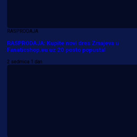
reprezentativca!
1 dan 21 h
RASPRODAJA
RASPRODAJA: Kupite novi dres Zmajeva u
Fanaticshop.eu uz 20 posto popusta!
2 sedmica 1 dan