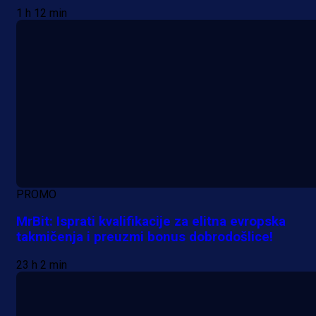
1 h 12 min
PROMO
MrBit: Isprati kvalifikacije za elitna evropska
takmičenja i preuzmi bonus dobrodošlice!
23 h 2 min