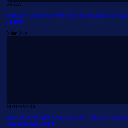
MrBit: Isprati kvalifikacije za elitn
GRČKA
evropska takmičenja i preuzmi
Barbarez potvrdio velike vijesti, Smajlović će igra
bonus dobrodošlice!
za BiH!
23 h 2 min
3 dan 21 h
NIZOZEMSKA
Anel Ahmedhodžić otvorio dušu: Želim se vratiti 
reprezentaciju BiH!