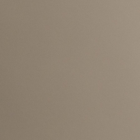
jednom od najvažnijih igrača reprezentacije i fudbal
koji godinama nosi igru svog nacionalnog tima.
Davies je do sada za reprezentaciju Kanade odigrao
utakmica i postigao 15 pogodaka. Iako mu je priro
pozicija lijevi bek, često igra i kao lijevo krilo, gdje sv
brzinom i tehničkim kvalitetama predstavlja sta
prijetnju protivničkim odbranama.
Dvadesetpetogodišnji fudbaler član je Bayerna od 20
godine, a sa bavarskim velikanom osvojio je čak
trofeja, uključujući i UEFA Ligu prvaka.
Podsjetimo, Bosna i Hercegovina će upravo pro
Kanade otvoriti nastup na Svjetskom prvenstvu
izostanak najveće kanadske zvijezde mogao bi b
značajna prednost za izabranike Sergeja Barbarez
jednom od najvažnijih susreta grupne faze.