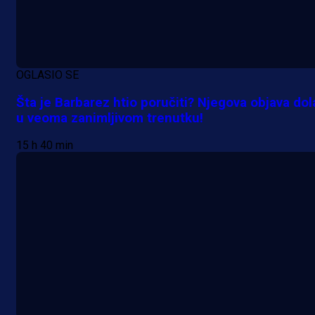
OGLASIO SE
Šta je Barbarez htio poručiti? Njegova objava dol
u veoma zanimljivom trenutku!
15 h 40 min
Promo vijesti