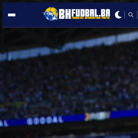
MUNDIJAL
19:25, 02.06.2026
Najveća zvijezda Kanade neće igrati
protiv Zmajeva!
Autor:
Redakcija