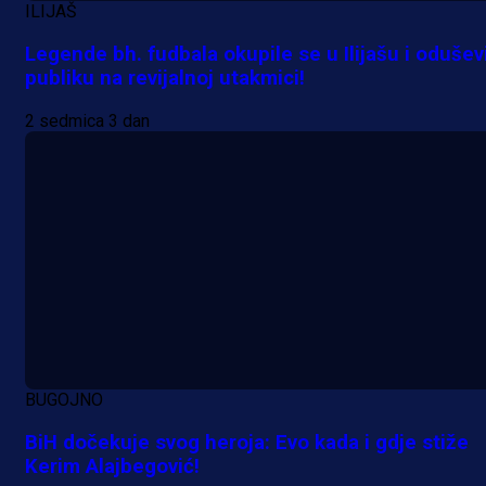
ILIJAŠ
Legende bh. fudbala okupile se u Ilijašu i odušev
publiku na revijalnoj utakmici!
2 sedmica 3 dan
A Selekcija
Da li je selektor zadovoljan: Evo š
BUGOJNO
je Barbarez rekao o transferu
BiH dočekuje svog heroja: Evo kada i gdje stiže
Alajbegovića u Juventus!
Kerim Alajbegović!