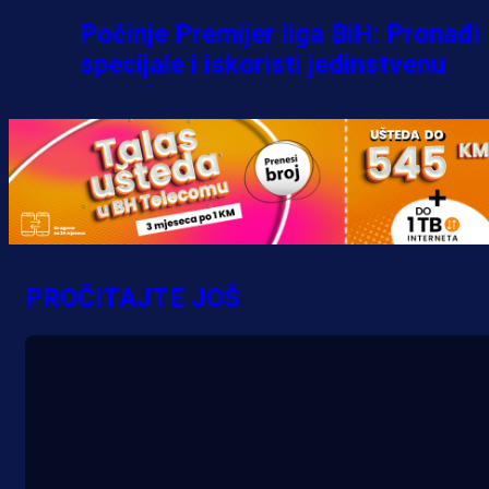
Počinje Premijer liga BiH: Pronađi
specijale i iskoristi jedinstvenu
ponudu
1 h 12 min
A Selekcija
Šta je Barbarez htio poručiti?
Njegova objava dolazi u veoma
PROČITAJTE JOŠ
zanimljivom trenutku!
15 h 40 min