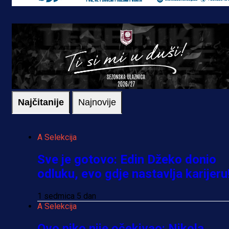
Najčitanije
Najnovije
A Selekcija
Sve je gotovo: Edin Džeko donio
odluku, evo gdje nastavlja karijeru
1 sedmica 5 dan
A Selekcija
Ovo niko nije očekivao: Nikola