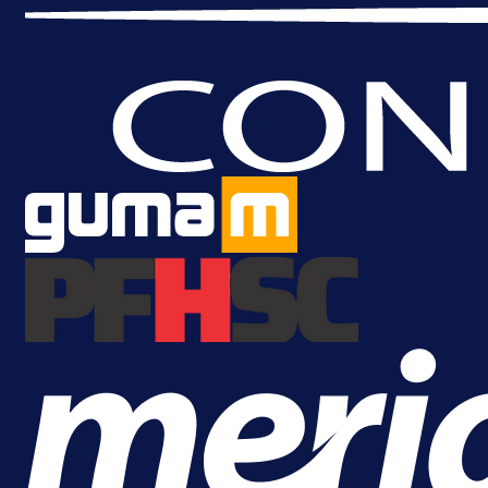
A Selekcija
Reprezentativac BiH bi mogao
postati novo pojačanje Hajduka!
1 dan 21 h
Više vijesti