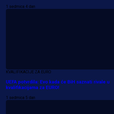
1 sedmica 4 dan
KVALIFIKACIJE ZA EURO
UEFA potvrdila: Evo kada će BiH saznati rivale u
kvalifikacijama za EURO!
1 sedmica 5 dan