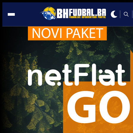
Kanada
A Selekcija
Pjanić poslao poruku Barbarezovim izabranicima