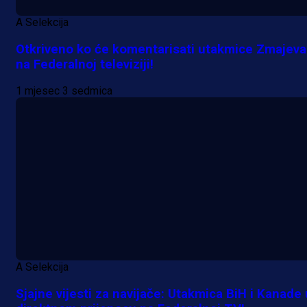
A Selekcija
Otkriveno ko će komentarisati utakmice Zmajeva
na Federalnoj televiziji!
1 mjesec 3 sedmica
A Selekcija
Sjajne vijesti za navijače: Utakmica BiH i Kanade 