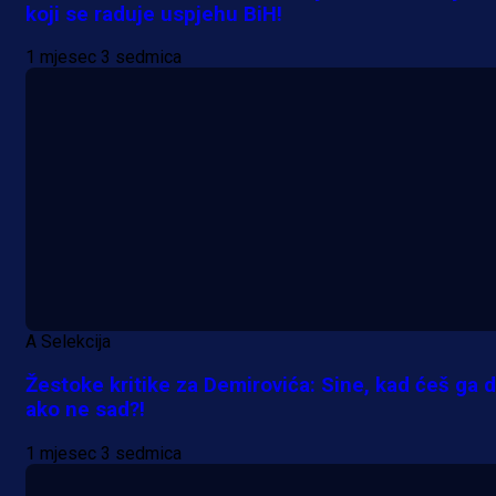
koji se raduje uspjehu BiH!
1 mjesec 3 sedmica
A Selekcija
Žestoke kritike za Demirovića: Sine, kad ćeš ga d
ako ne sad?!
1 mjesec 3 sedmica