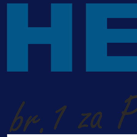
ponudu
1 dan 1 h
A Selekcija
Šta je Barbarez htio poručiti?
Njegova objava dolazi u veoma
zanimljivom trenutku!
1 dan 15 h
Više vijesti