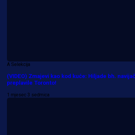
A Selekcija
(VIDEO) Zmajevi kao kod kuće: Hiljade bh. navija
preplavile Toronto!
1 mjesec 3 sedmica