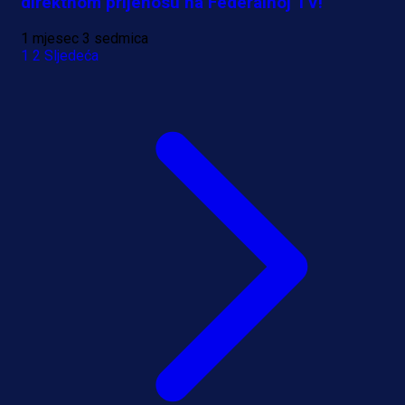
direktnom prijenosu na Federalnoj TV!
1 mjesec 3 sedmica
1
2
Sljedeća