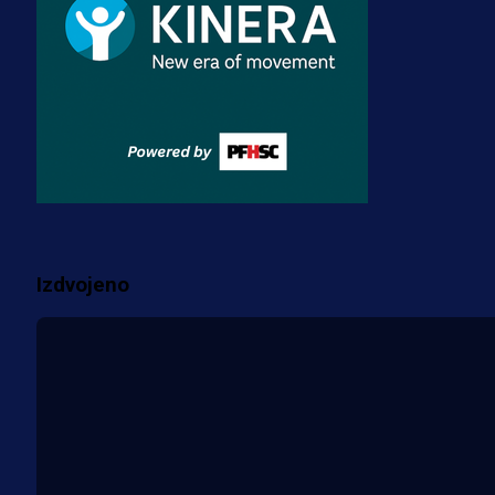
3 sedmica 4 dan
Premijer liga BiH
Misimović priveden: SIPA ga tereti
za pranje novca, pretresaju
prostorije FK Borac!
2 sedmica 1 dan
Više vijesti
Izdvojeno