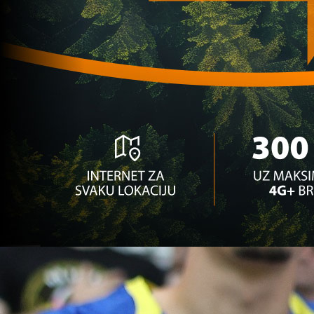
nakon remija s Kanadom!
1 mjesec 3 sedmica
A Selekcija
Evo zašto Sergej Barbarez toliko vjeruje Benjam
Tahiroviću!
1 mjesec 3 sedmica