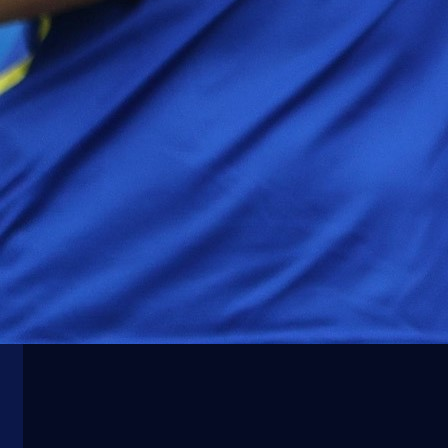
A Selekcija
Pogledajte reakciju komentatora iz Srbije nakon
gola Zmajeva!
1 mjesec 3 sedmica