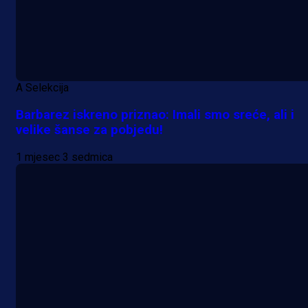
A Selekcija
Barbarez iskreno priznao: Imali smo sreće, ali i
velike šanse za pobjedu!
1 mjesec 3 sedmica