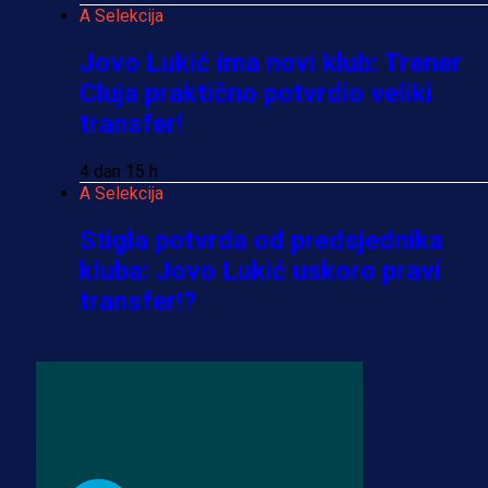
A Selekcija
Jovo Lukić ima novi klub: Trener
Cluja praktično potvrdio veliki
transfer!
4 dan 15 h
A Selekcija
Stigla potvrda od predsjednika
kluba: Jovo Lukić uskoro pravi
transfer!?
3 sedmica 5 dan
A Selekcija
Zmajevi dobili veliko pojačanje:
Fudbaler Olympiacosa želi obući
dres BiH!