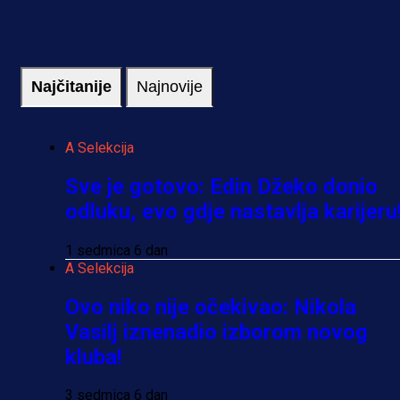
Najčitanije
Najnovije
A Selekcija
Sve je gotovo: Edin Džeko donio
odluku, evo gdje nastavlja karijeru
1 sedmica 6 dan
A Selekcija
Ovo niko nije očekivao: Nikola
Vasilj iznenadio izborom novog
kluba!
3 sedmica 6 dan