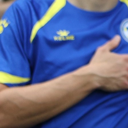
A Selekcija
Historijski bod Kanade protiv BiH, ali najveći
dobitnik remija su Zmajevi!
1 mjesec 3 sedmica