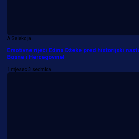
A Selekcija
Emotivne riječi Edina Džeke pred historijski nast
Bosne i Hercegovine!
1 mjesec 3 sedmica