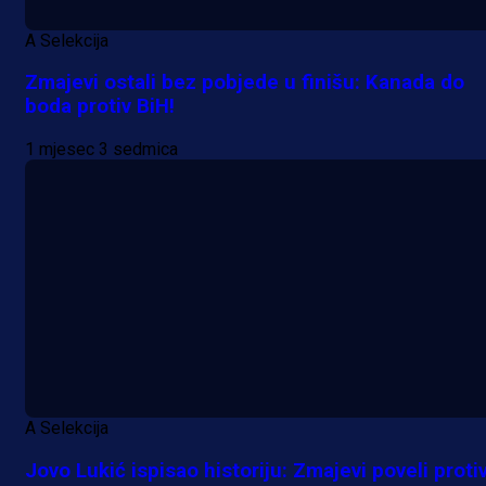
A Selekcija
Zmajevi ostali bez pobjede u finišu: Kanada do
boda protiv BiH!
1 mjesec 3 sedmica
A Selekcija
Jovo Lukić ispisao historiju: Zmajevi poveli proti