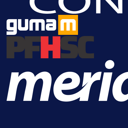
Samed Baždar predstavljen u
novom klubu, nosit će kultni broj
devet!
19 h 16 min
A Selekcija
Pogledajte gol: Tabaković zabio z
trijumf Salzburga u Evropskoj ligi!
23 h 3 min