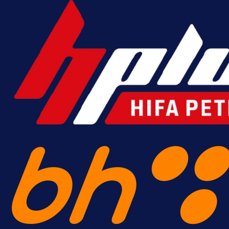
krenuo pobjedom: Plavi slavili na
Grbavici!
15 h 19 min