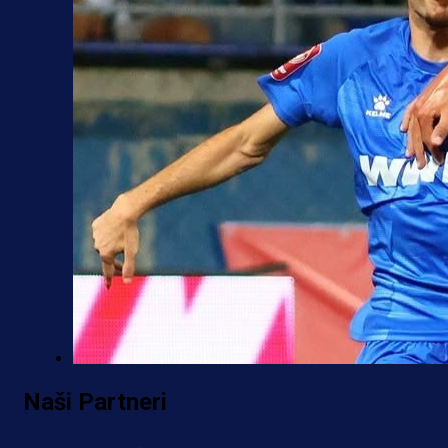
Premijer liga BiH
Naši Partneri
Željo uprkos svim problemima