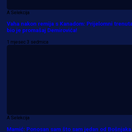
A Selekcija
Vaha nakon remija s Kanadom: Prijelomni trenut
bio je promašaj Demirovića!
1 mjesec 3 sedmica
A Selekcija
Mamić: Ponosan sam što sam jedan od Bošnjaka