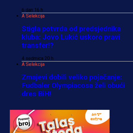
6 dan 16 h
A Selekcija
Stigla potvrda od predsjednika
kluba: Jovo Lukić uskoro pravi
transfer!?
4 sedmica 20 h
A Selekcija
Zmajevi dobili veliko pojačanje:
Fudbaler Olympiacosa želi obući
dres BiH!
3 sedmica 6 dan
Premijer liga BiH
Misimović priveden: SIPA ga tereti