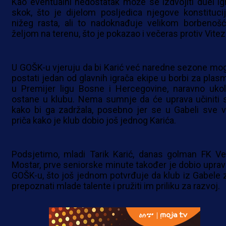
Kao eventualni nedostatak može se izdvojiti duel igr
skok, što je dijelom posljedica njegove konstitucij
nižeg rasta, ali to nadoknađuje velikom borbenošć
željom na terenu, što je pokazao i večeras protiv Vitez
U GOŠK-u vjeruju da bi Karić već naredne sezone mo
postati jedan od glavnih igrača ekipe u borbi za plas
u Premijer ligu Bosne i Hercegovine, naravno ukol
ostane u klubu. Nema sumnje da će uprava učiniti 
kako bi ga zadržala, posebno jer se u Gabeli sve v
priča kako je klub dobio još jednog Karića.
Podsjetimo, mladi Tarik Karić, danas golman FK Ve
Mostar, prve seniorske minute također je dobio uprav
GOŠK-u, što još jednom potvrđuje da klub iz Gabele 
prepoznati mlade talente i pružiti im priliku za razvoj.