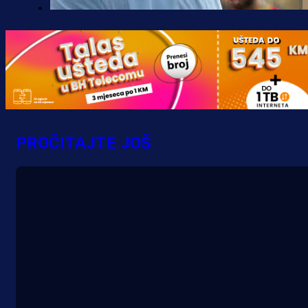
Premijer liga BiH
Borac do pobjede, ali scene iz
Banje Luke zgrozile javnost: Preki
zbog skandiranja Ratku Mladiću!
16 h 40 min
PROČITAJTE JOŠ