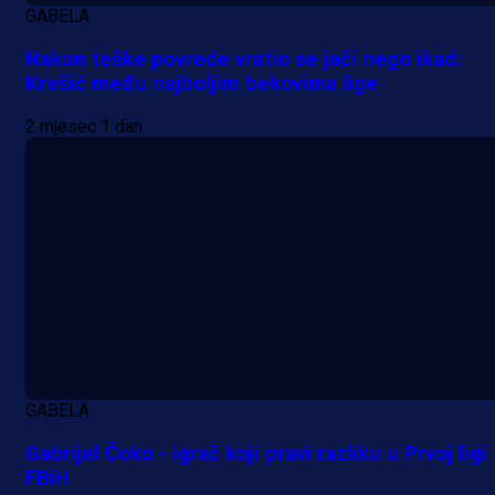
GABELA
Nakon teške povrede vratio se jači nego ikad:
Krešić među najboljim bekovima lige
2 mjesec 1 dan
GABELA
Gabrijel Čoko - igrač koji pravi razliku u Prvoj ligi
FBiH