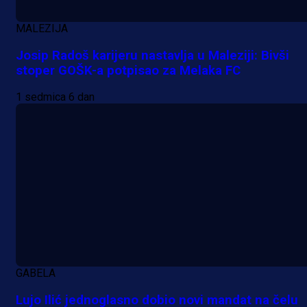
MALEZIJA
Josip Radoš karijeru nastavlja u Maleziji: Bivši
stoper GOŠK-a potpisao za Melaka FC
1 sedmica 6 dan
GABELA
Lujo Ilić jednoglasno dobio novi mandat na čelu