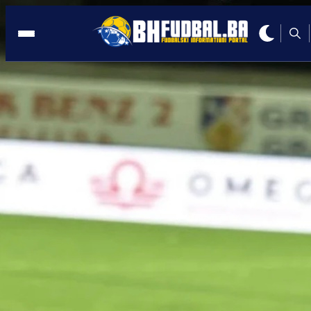
GABELA
09:22, 11.05.2026
Mladi Bakir Karić oduševio protiv Vitez
GOŠK upisao važnu pobjedu u Gabeli
Autor:
Redakcija