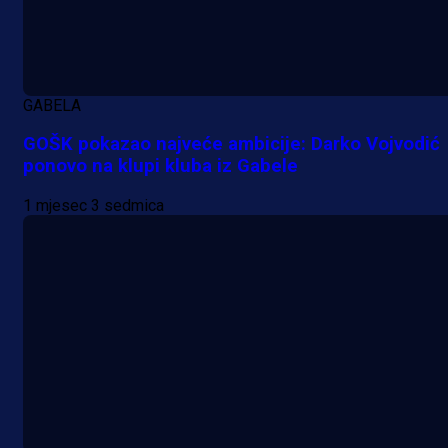
GABELA
GOŠK pokazao najveće ambicije: Darko Vojvodić
ponovo na klupi kluba iz Gabele
1 mjesec 3 sedmica
A Selekcija
Nova sezona, stari problemi: Esmi
Bajraktarević ponovo bez minuta 
PSV-u!
1 dan 1 h