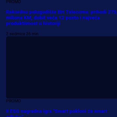
PROMO
Rekordno polugodište BH Telecoma: prihodi 275
miliona KM, dobit veća 12 posto i najveća
produktivnost u historiji
2 sedmica 26 min
PROMO
II ESG nagradna igra "Smart pokloni za smart
odluke"