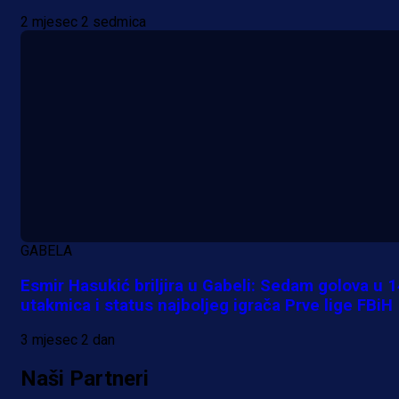
2 mjesec 2 sedmica
GABELA
Esmir Hasukić briljira u Gabeli: Sedam golova u 
utakmica i status najboljeg igrača Prve lige FBiH
3 mjesec 2 dan
Naši Partneri