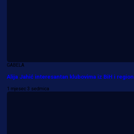
GABELA
Alija Jahić interesantan klubovima iz BiH i regio
1 mjesec 3 sedmica