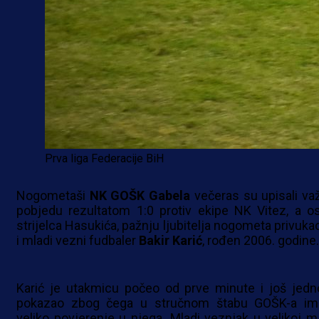
Prva liga Federacije BiH
Nogometaši
NK
GOŠK
Gabela
večeras su upisali va
pobjedu rezultatom 1:0 protiv ekipe NK Vitez, a o
strijelca Hasukića, pažnju ljubitelja nogometa privukao
i mladi vezni fudbaler
Bakir
Karić
, rođen 2006. godine.
Karić je utakmicu počeo od prve minute i još jed
pokazao zbog čega u stručnom štabu GOŠK-a im
veliko povjerenje u njega. Mladi veznjak u velikoj mj