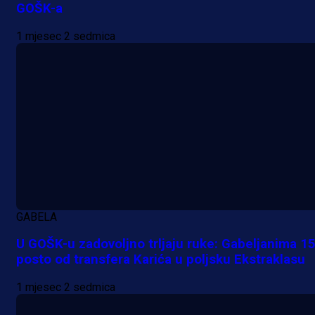
GOŠK-a
1 mjesec 2 sedmica
A Selekcija
Potencijalni reprezentativac BiH
pred velikim transferom: Ide kod
Demirovića u Stuttgart!
GABELA
23 h 40 min
U GOŠK-u zadovoljno trljaju ruke: Gabeljanima 1
posto od transfera Karića u poljsku Ekstraklasu
1 mjesec 2 sedmica