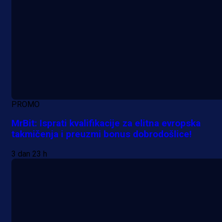
PROMO
MrBit: Isprati kvalifikacije za elitna evropska
takmičenja i preuzmi bonus dobrodošlice!
3 dan 23 h