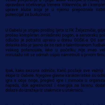
opravdava očekivanja trenera Volarevića, ali i komple
uprave kluba koja je u njemu prepoznala ozbil
potencijal za budućnost.
U Gabelu je stigao prošlog ljeta iz FK Željezničar, gdj
prošao kompletan omladinski pogon, a seniorsku pril
odlučio je potražiti upravo u dresu GOŠK-a. Od sa
dolaska bilo je jasno da se radi o talentovanom fudbal
velikog potencijala, iako u početku nije imao vel
minutažu niti se odmah uspio nametnuti u prvom timu
Ipak, kako sezona odmiče, Karić postaje sve važniji 
ekipe iz Gabele. Njegove glavne karakteristike su odli
igra s obje noge, pregled igre i mirnoća u organizac
napada, dok agresivnost i energija na terenu doda
dolaze do izražaja iz utakmice u utakmicu.