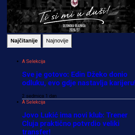
Najčitanije
Najnovije
A Selekcija
Sve je gotovo: Edin Džeko donio
odluku, evo gdje nastavlja karijeru
2 sedmica 1 dan
A Selekcija
Jovo Lukić ima novi klub: Trener
Cluja praktično potvrdio veliki
transfer!