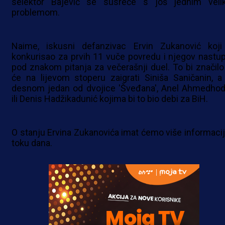
selektor Bajević se susreće s još jednim veli
problemom.
Naime, iskusni defanzivac Ervin Zukanović koji
konkurisao za prvih 11 vuče povredu i njegov nastup
pod znakom pitanja za večerašnji duel. To bi značilo
će na lijevom stoperu zaigrati Siniša Saničanin, a
desnom jedan od dvojice 'Šveđana', Anel Ahmedhod
ili Denis Hadžikadunić kojima bi to bio debi za BiH.
O stanju Ervina Zukanovića imat ćemo više informacij
toku dana.