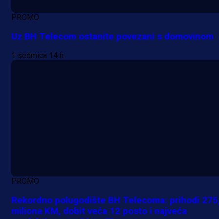
PROMO
Uz BH Telecom ostanite povezani s domovinom
1 sedmica 14 h
PROMO
Rekordno polugodište BH Telecoma: prihodi 275
miliona KM, dobit veća 12 posto i najveća