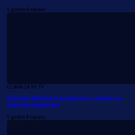
ponudu
5 godina 8 mjesec
12 h 55 min
A Selekcija
Šta je Barbarez htio poručiti?
Njegova objava dolazi u veoma
zanimljivom trenutku!
1 dan 3 h
IZJAVA ZA N1 TV
Više vijesti
Zvjezdan Misimović progovorio o sukobu sa
Dušanom Bajevićem
5 godina 8 mjesec