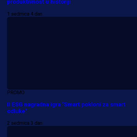
produktivnost u historiji
1 sedmica 4 dan
PROMO
II ESG nagradna igra "Smart pokloni za smart
odluke"
2 sedmica 3 dan