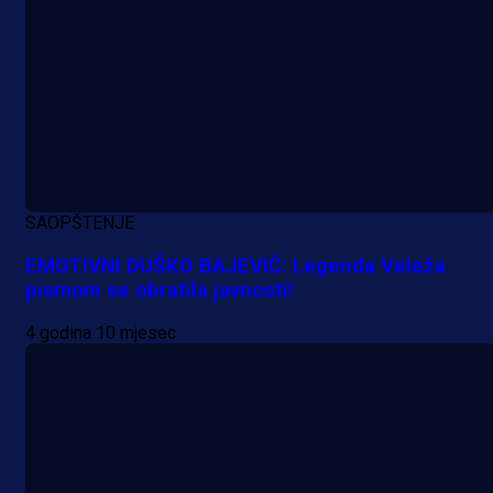
Manijaci razvili posebnu parolu!
3 h 52 min
SAOPŠTENJE
EMOTIVNI DUŠKO BAJEVIĆ: Legenda Veleža
pismom se obratila javnosti!
4 godina 10 mjesec
A Selekcija