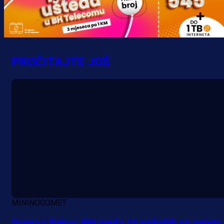
krenuo pobjedom: Plavi slavili na
Grbavici!
3 h 4 min
PROČITAJTE JOŠ
MININOGOMET
Drama u Bakuu: BiH među 16 najboljih na svijetu