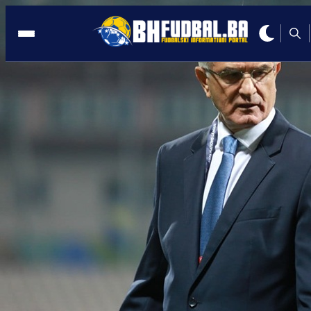
NOVA POVREDA
04:49, 08.10.2020
Na dan utakmice godine nova velika
glavobolja za Bajevića
Autor:
E. Ganibegović