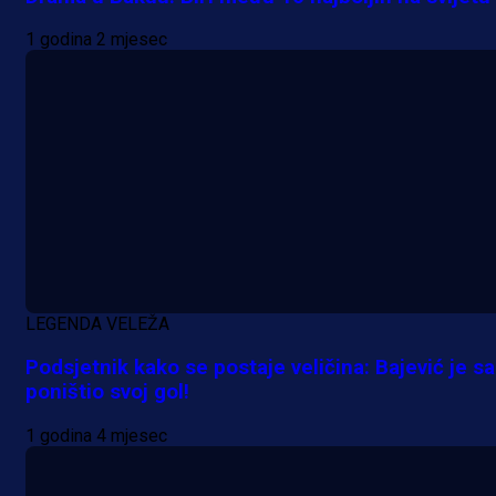
1 godina 2 mjesec
LEGENDA VELEŽA
Podsjetnik kako se postaje veličina: Bajević je s
poništio svoj gol!
Premijer liga BiH
1 godina 4 mjesec
Grbavica se prisjetila Izeta Nanića