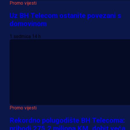
Promo vijesti
Uz BH Telecom ostanite povezani s
domovinom
1 sedmica 14 h
Promo vijesti
Rekordno polugodište BH Telecoma:
prihodi 275,2 miliona KM, dobit veća