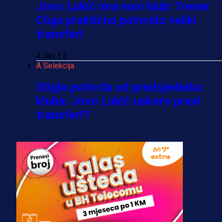
Jovo Lukić ima novi klub: Trener
Cluja praktično potvrdio veliki
transfer!
4 dan 3 h
A Selekcija
Stigla potvrda od predsjednika
kluba: Jovo Lukić uskoro pravi
transfer!?
3 sedmica 5 dan
A Selekcija
Zmajevi dobili veliko pojačanje:
Fudbaler Olympiacosa želi obući
dres BiH!
3 sedmica 4 dan