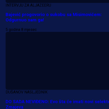
INTERVJU ZA ALJAZEERU
Bajević progovorio o sukobu sa Misimovićem:
Odgurnuo sam ga!
5 godina 8 mjesec
Promo vijesti
DUŠANOV NASLJEDNIK
Počinje Premijer liga BiH: Pronađi
DO SADA NEVIĐENO: Evo šta će imati novi selekt
Zmajeva
specijale i iskoristi jedinstvenu