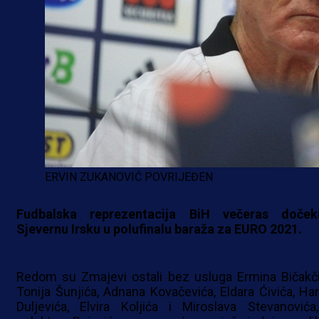
ERVIN ZUKANOVIĆ POVRIJEĐEN
Fudbalska reprezentacija BiH večeras doček
Sjevernu Irsku u polufinalu baraža za EURO 2021.
Redom su Zmajevi ostali bez usluga Ermina Bičakči
Tonija Šunjića, Adnana Kovačevića, Eldara Ćivića, Har
Duljevića, Elvira Koljića i Miroslava Stevanovića