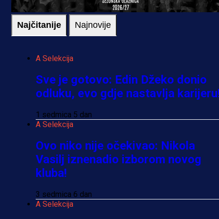
Najčitanije
Najnovije
A Selekcija
Sve je gotovo: Edin Džeko donio
odluku, evo gdje nastavlja karijeru
1 sedmica 5 dan
A Selekcija
Ovo niko nije očekivao: Nikola
Vasilj iznenadio izborom novog
kluba!
3 sedmica 6 dan
A Selekcija