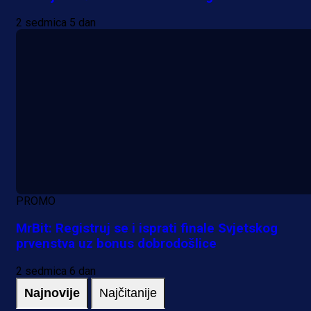
2 sedmica 5 dan
PROMO
MrBit: Registruj se i isprati finale Svjetskog
prvenstva uz bonus dobrodošlice
2 sedmica 6 dan
Najnovije
Najčitanije