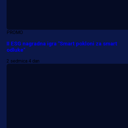
PROMO
II ESG nagradna igra "Smart pokloni za smart
odluke"
2 sedmica 4 dan