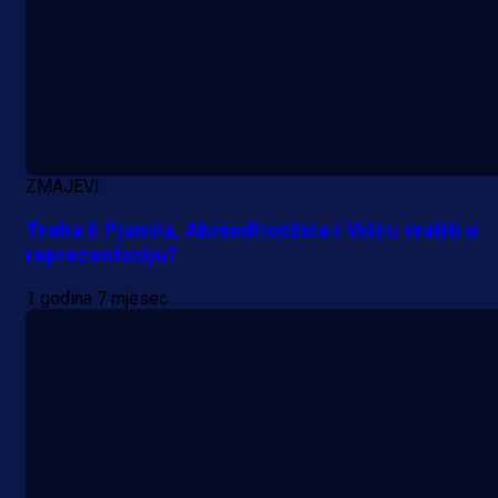
A Selekcija
ZMAJEVI
Sjajna završnica bivšeg Zmaja:
Pogledajte gol Kenana Kodre prot
Treba li Pjanića, Ahmedhodžića i Višću vratiti u
reprezentaciju?
Real Madrida!
1 godina 7 mjesec
8 h 22 min