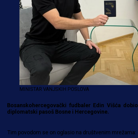
MINISTAR VANJSKIH POSLOVA
Bosanskohercegovački fudbaler Edin Višća dobio
diplomatski pasoš Bosne i Hercegovine.
Tim povodom se on oglasio na društvenim mrežama: