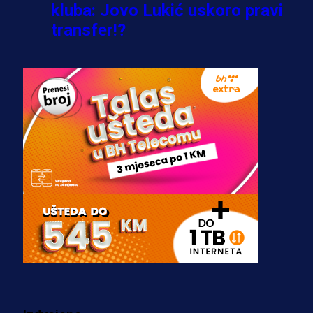
kluba: Jovo Lukić uskoro pravi
transfer!?
3 sedmica 6 dan
A Selekcija
Zmajevi dobili veliko pojačanje:
Fudbaler Olympiacosa želi obući
dres BiH!
3 sedmica 5 dan
Premijer liga BiH
Misimović priveden: SIPA ga tereti
za pranje novca, pretresaju
prostorije FK Borac!
2 sedmica 1 dan