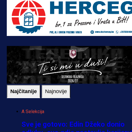
Najčitanije
Najnovije
A Selekcija
Sve je gotovo: Edin Džeko donio