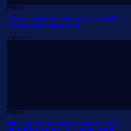
PROMO
Počinje Premijer liga BiH: Pronađi specijale i
iskoristi jedinstvenu ponudu
1 dan 17 h
PROMO
MrBit: Isprati kvalifikacije za elitna evropska
takmičenja i preuzmi bonus dobrodošlice!