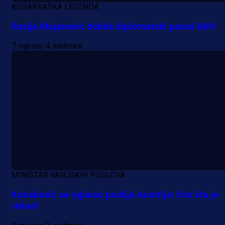
KOŠARKAŠKA LEGENDA
Bez pobjednika u Mostaru:
Sarajevo kiksalo na startu
Razija Mujanović dobila diplomatski pasoš BiH!
prvenstva!
7 mjesec 4 sedmica
6 h 22 min
MINISTAR VANJSKIH POSLOVA
Konaković se oglasio poslije Austrije: Evo šta je
rekao!