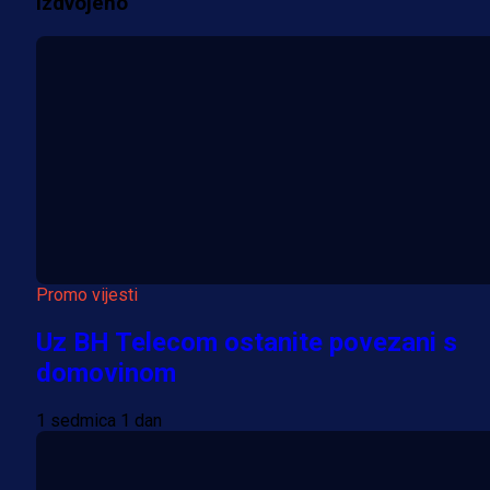
Izdvojeno
Više vijesti
Promo vijesti
Uz BH Telecom ostanite povezani s
domovinom
1 sedmica 1 dan