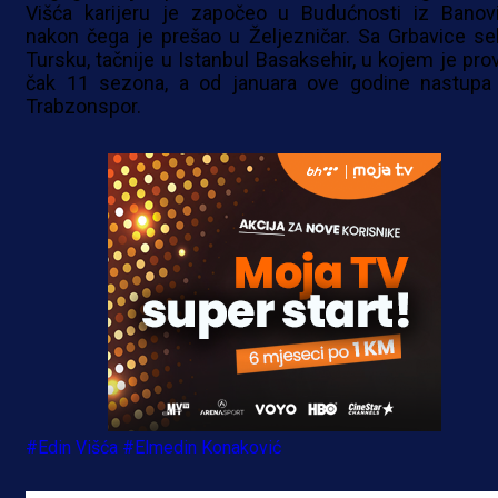
Višća karijeru je započeo u Budućnosti iz Banovi
nakon čega je prešao u Željezničar. Sa Grbavice sel
Tursku, tačnije u Istanbul Basaksehir, u kojem je pro
čak 11 sezona, a od januara ove godine nastupa
Trabzonspor.
#Edin Višća
#Elmedin Konaković