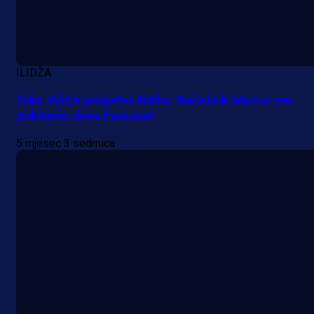
ILIDŽA
Edin Višća posjetio Ilidžu: Načelnik Muzur mu
poklonio dres Famosa!
5 mjesec 3 sedmica
Premijer liga BiH