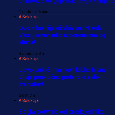
odluku, evo gdje nastavlja karijeru
1 sedmica 6 dan
A Selekcija
Ovo niko nije očekivao: Nikola
Vasilj iznenadio izborom novog
kluba!
4 sedmica 8 h
A Selekcija
Jovo Lukić ima novi klub: Trener
Cluja praktično potvrdio veliki
transfer!
5 dan 7 h
A Selekcija
Stigla potvrda od predsjednika