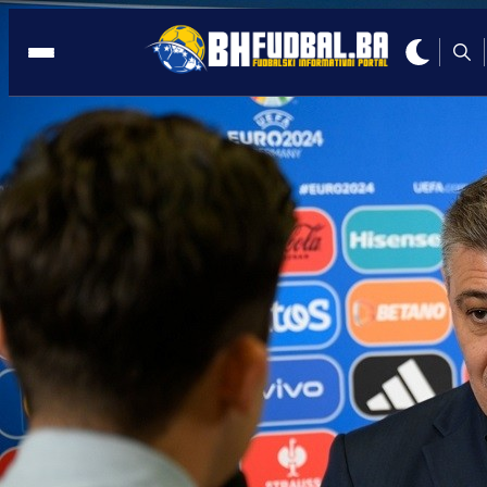
BIVŠI REPREZENTATIVAC
13:41, 13.12.2025
Veliko priznanje za Edina Višću:
Nagrađen diplomatskim pasošem BiH!
Autor:
Redakcija