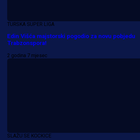
TURSKA SUPER LIGA
Edin Višća majstorski pogodio za novu pobjedu
Trabzonspora!
2 godina 7 mjesec
SLAŽU SE KOCKICE