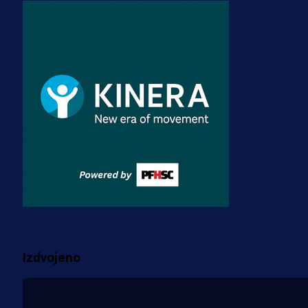
A Selekcija
Stigla potvrda od predsjednika
kluba: Jovo Lukić uskoro pravi
transfer!?
3 sedmica 3 dan
A Selekcija
Zmajevi dobili veliko pojačanje:
Fudbaler Olympiacosa želi obući
dres BiH!
3 sedmica 2 dan
Više vijesti
Izdvojeno