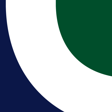
A Selekcija
Brat Kerima Alajbegovića pozvan 
reprezentaciju Njemačke!
16 h 8 min