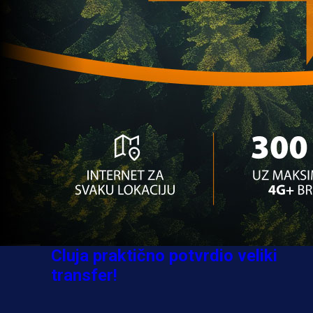
Sve je gotovo: Edin Džeko donio
odluku, evo gdje nastavlja karijeru
1 sedmica 3 dan
A Selekcija
Ovo niko nije očekivao: Nikola
Vasilj iznenadio izborom novog
kluba!
3 sedmica 4 dan
A Selekcija
Jovo Lukić ima novi klub: Trener
Cluja praktično potvrdio veliki
transfer!
2 dan 9 h