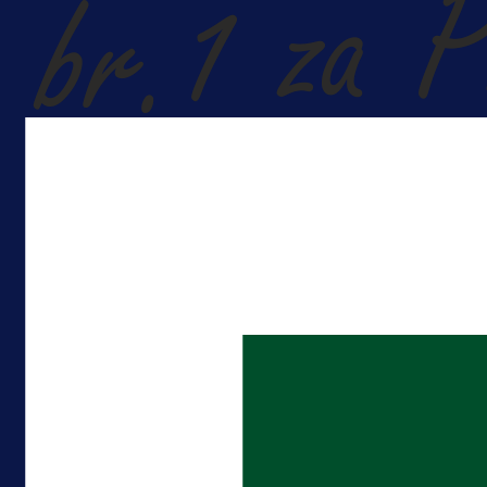
A Selekcija
Reprezentativac BiH bi mogao
postati novo pojačanje Hajduka!
16 h 5 min