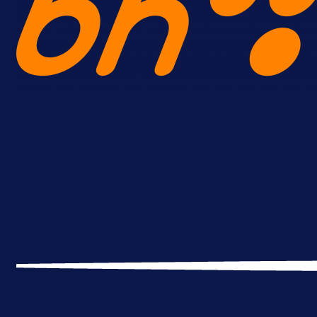
A Selekcija
Lukić seli u Bundesligu? Dva
njemačka kluba krenula po bh.
reprezentativca!
16 h 1 min