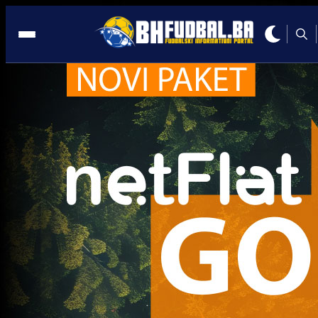
Edin Višća
Trenutno nema novosti za navedeni tag.
Najčitanije
Najnovije
A Selekcija
UEFA kaznila BiH: Navijači neće
moći pratiti Zmajeve u Poljskoj i
Rumuniji!
4 sedmica 16 h
A Selekcija