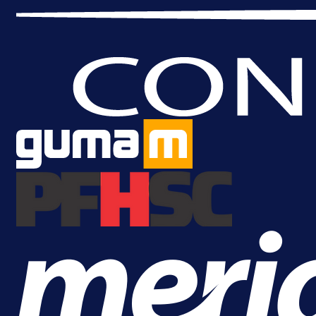
A Selekcija
Da li je selektor zadovoljan: Evo š
je Barbarez rekao o transferu
Alajbegovića u Juventus!
16 h 3 min