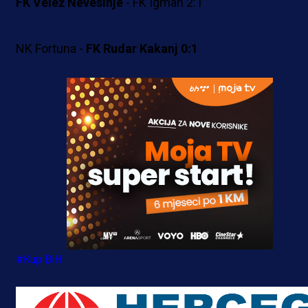
FK Velež Nevesinje
- FK Igman 2:1
NK Fortuna -
FK Rudar Kakanj 0:1
#Kup BiH