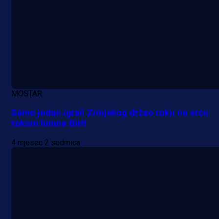
MOSTAR
Samo jedan igrač Zrinjskog držao ruku na srcu
tokom himne BiH!
A Selekcija
Lukić seli u Bundesligu? Dva
4 mjesec 2 sedmica
njemačka kluba krenula po bh.
reprezentativca!
21 h 7 min