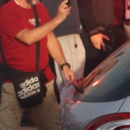
(Foto: fk željezničar)
Danas je odigrano petnaest utakmica 1/16 finala K
Bosne i Hercegovine u nogometu.
Najveće iznenađenje je priredilo
Goražde
, koje je n
penala izbacilo
Slobode
.