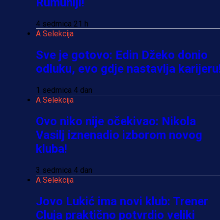
Rumuniji!
4 sedmica 21 h
A Selekcija
Sve je gotovo: Edin Džeko donio
odluku, evo gdje nastavlja karijeru
1 sedmica 4 dan
A Selekcija
Ovo niko nije očekivao: Nikola
Vasilj iznenadio izborom novog
kluba!
3 sedmica 4 dan
A Selekcija
Jovo Lukić ima novi klub: Trener
Cluja praktično potvrdio veliki