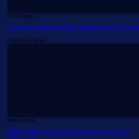
POLUFINALE
Evo šta se večeras DESILO Željezničaru na Pecari
1 godina 4 mjesec
A Selekcija
BANJA LUKA
Reprezentativac BiH bi mogao
Mladi 'Miske' i Despotović zakazali dvomeč sa
postati novo pojačanje Hajduka!