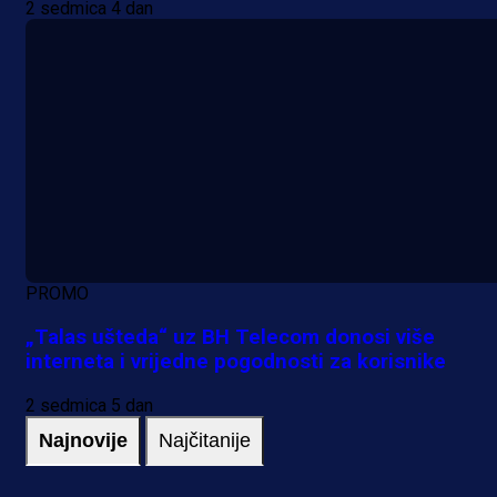
2 sedmica 4 dan
PROMO
„Talas ušteda“ uz BH Telecom donosi više
interneta i vrijedne pogodnosti za korisnike
2 sedmica 5 dan
Najnovije
Najčitanije