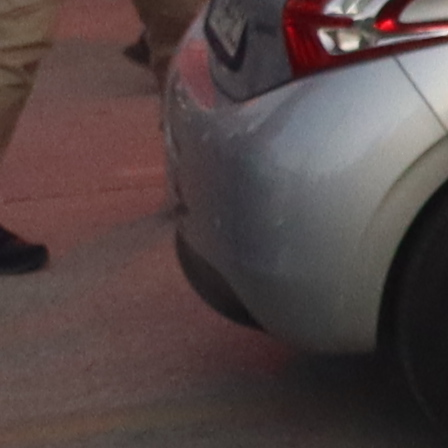
Rezultati svih utakmica:
NK Travnik -
FK Borac 0:4
FK Rudar Prijedor
- FK Olimpik 4:0
FK Goražde
- FK Sloboda 2:2 (penali
3:2
)
FK Sloboda Novi Grad -
FK Tuzla City 0:2
FK Budućnost -
FK Željezničar 1:2
FK Tekstilac -
HŠK Zrinjski 1:7