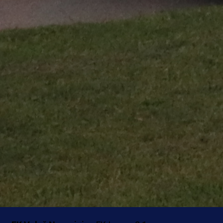
FK Dizdaruša -
FK Velež 0:3
FK Slavija
- FK Mladost
(penali 3:2)
NK GOŠK -
NK Široki Brijeg 0:1
NK Zvijezda -
FK Radnik 0:1
FK Zvijezda 09
- FK Alfa Modriča 2:2 (penali
FK Klis
- FK Unis 6:2