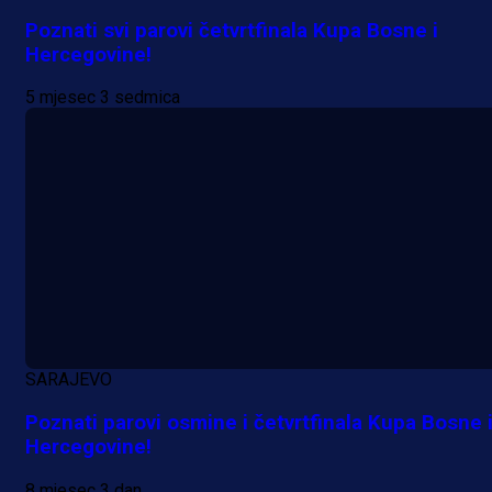
Poznati svi parovi četvrtfinala Kupa Bosne i
Hercegovine!
5 mjesec 3 sedmica
A Selekcija
Da li je selektor zadovoljan: Evo š
je Barbarez rekao o transferu
Alajbegovića u Juventus!
SARAJEVO
21 h 9 min
Poznati parovi osmine i četvrtfinala Kupa Bosne 
Hercegovine!
8 mjesec 3 dan