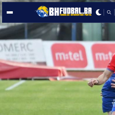
1/16 FINALA
21:28, 30.09.2020
Većina favorita u Kupu Bosne i
Hercegovine opravdala svoje uloge
Autor:
BHFudbal.ba