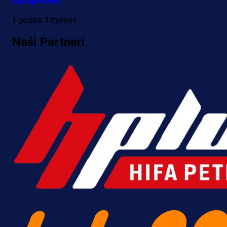
Sarajevom!
21 h 11 min
1 godina 4 mjesec
Naši Partneri